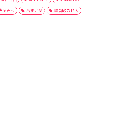
光る君へ
葛飾北斎
鎌倉殿の13人