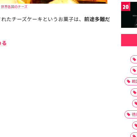
20
世界各国のチーズ
されたチーズケーキというお菓子は、
前途多難だ
める
戦
徳