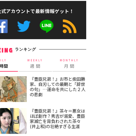
公式アカウントで最新情報ゲット！
ランキング
KING
ILY
WEEKLY
MONTHLY
4時間
週 間
月 間
『豊臣兄弟！』お市と柴田勝
家、自刃しての最期と「辞世
の句」…運命を共にした２人
の悲劇
『豊臣兄弟！』茶々＝悪女は
ほぼ創作？秀吉が溺愛、豊臣
家滅亡を背負わされた茶々
(井上和)の壮絶すぎる生涯