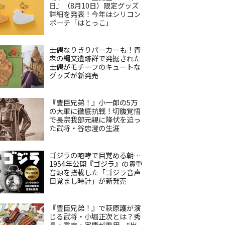
日』（8月10日）限定グッズ
詳細を発表！今年はシリコン
ポーチ「はとっこ」
土偶なりきりパーカーも！青
森の縄文遺跡群で発掘された
土偶がモチーフのキュートな
グッズが新発売
『豊臣兄弟！』小一郎の5万
の大軍に徹底抗戦！切腹覚悟
で長宗我部元親に降伏を迫っ
た武将・谷忠澄の生涯
ゴジラの咆哮で目覚める朝…
1954年公開『ゴジラ』の貴重
音源を搭載した「ゴジラ音声
目覚まし時計」が新発売
『豊臣兄弟！』で萩原護が演
じる武将・小堀正次とは？秀
長・秀吉・家康が重用、“出