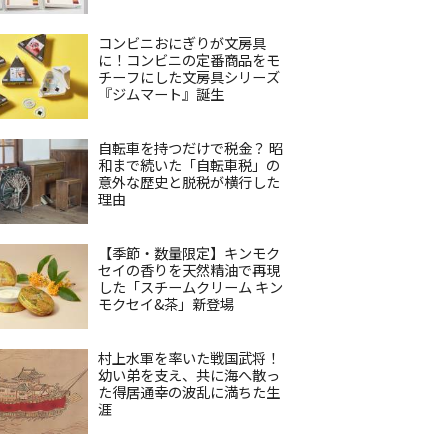
コンビニおにぎりが文房具
に！コンビニの定番商品をモ
チーフにした文房具シリーズ
『ジムマート』誕生
自転車を持つだけで税金？ 昭
和まで続いた「自転車税」の
意外な歴史と脱税が横行した
理由
【季節・数量限定】キンモク
セイの香りを天然精油で再現
した「スチームクリーム キン
モクセイ&茶」新登場
村上水軍を率いた戦国武将！
幼い弟を支え、共に海へ散っ
た得居通幸の波乱に満ちた生
涯