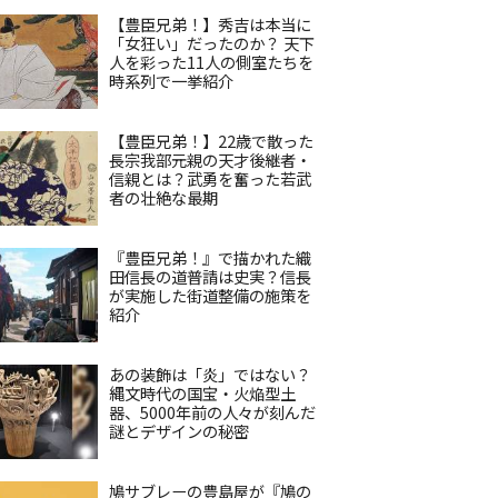
【豊臣兄弟！】秀吉は本当に
「女狂い」だったのか？ 天下
人を彩った11人の側室たちを
時系列で一挙紹介
【豊臣兄弟！】22歳で散った
長宗我部元親の天才後継者・
信親とは？武勇を奮った若武
者の壮絶な最期
『豊臣兄弟！』で描かれた織
田信長の道普請は史実？信長
が実施した街道整備の施策を
紹介
あの装飾は「炎」ではない？
縄文時代の国宝・火焔型土
器、5000年前の人々が刻んだ
謎とデザインの秘密
鳩サブレーの豊島屋が『鳩の