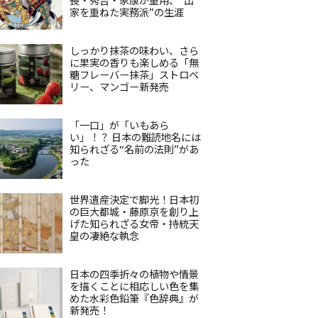
家を重ねた実務派”の生涯
しっかり抹茶の味わい、さら
に果実の香りも楽しめる「無
糖フレーバー抹茶」ストロベ
リー、マンゴー新発売
「一口」が「いもあら
い」！？ 日本の難読地名には
知られざる“名前の法則”があ
った
世界遺産決定で脚光！日本初
の巨大都城・藤原京を創り上
げた知られざる女帝・持統天
皇の凄絶な執念
日本の四季折々の植物や情景
を描くことに相応しい色を集
めた水彩色鉛筆『色辞典』が
新発売！