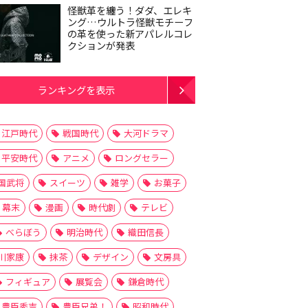
怪獣革を纏う！ダダ、エレキ
ング…ウルトラ怪獣モチーフ
の革を使った新アパレルコレ
クションが発表
ランキングを表示
江戸時代
戦国時代
大河ドラマ
平安時代
アニメ
ロングセラー
国武将
スイーツ
雑学
お菓子
幕末
漫画
時代劇
テレビ
べらぼう
明治時代
織田信長
川家康
抹茶
デザイン
文房具
フィギュア
展覧会
鎌倉時代
豊臣秀吉
豊臣兄弟！
昭和時代