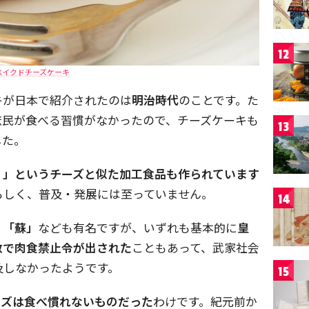
12
ベイクドチーズケーキ
キが日本で紹介されたのは
明治時代
のことです。た
庶民が食べる習慣がなかったので、チーズケーキも
13
した。
）」というチーズと似た加工食品も作られています
らしく、普及・発展には至っていません。
14
」「蘇」
なども有名ですが、いずれも基本的に
皇
教で肉食禁止令が出された
こともあって、武家社会
及しなかったようです。
15
ーズは食べ慣れないものだった
わけです。紀元前か