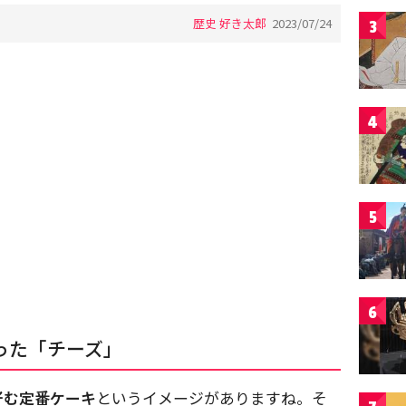
歴史 好き太郎
2023/07/24
3
4
5
6
った「チーズ」
好む定番ケーキ
というイメージがありますね。そ