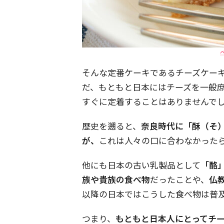
そんな定番ケーキであるチーズケー
だ、もともと日本にはチーズを一般
すぐに定着することはありませんで
歴史を遡ると、
奈良時代に「酥（そ
が、
これは人々の口に合わなかった
他にも日本の古い乳製品として
「酪
族や貴族の食べ物
だったことや、
仏
以降の日本ではこうした食べ物は普
つまり、
もともと日本人にとってチ