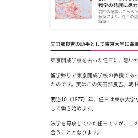
物学の発展に尽力
前回の記事はこちら[ins
転換により、任三の活
将軍…
矢田部良吉の助手として東京大学に奉
東京開成学校を去った任三に、思い
留学帰りで東京開成学校の教授であ
たのです。
実はこの矢田部良吉、朝
明治
10
（
1877
）年、任三は東京大学
して働き始めます。
法学を専攻していた任三ですが、こ
合うこととなります。