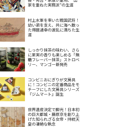
家を重ねた実務派”の生涯
村上水軍を率いた戦国武将！
幼い弟を支え、共に海へ散っ
た得居通幸の波乱に満ちた生
涯
しっかり抹茶の味わい、さら
に果実の香りも楽しめる「無
糖フレーバー抹茶」ストロベ
リー、マンゴー新発売
コンビニおにぎりが文房具
に！コンビニの定番商品をモ
チーフにした文房具シリーズ
『ジムマート』誕生
世界遺産決定で脚光！日本初
の巨大都城・藤原京を創り上
げた知られざる女帝・持統天
皇の凄絶な執念