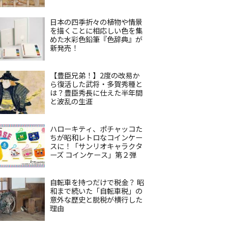
日本の四季折々の植物や情景
を描くことに相応しい色を集
めた水彩色鉛筆『色辞典』が
新発売！
【豊臣兄弟！】2度の改易か
ら復活した武将・多賀秀種と
は？豊臣秀長に仕えた半年間
と波乱の生涯
ハローキティ、ポチャッコた
ちが昭和レトロなコインケー
スに！「サンリオキャラクタ
ーズ コインケース」第２弾
自転車を持つだけで税金？ 昭
和まで続いた「自転車税」の
意外な歴史と脱税が横行した
理由