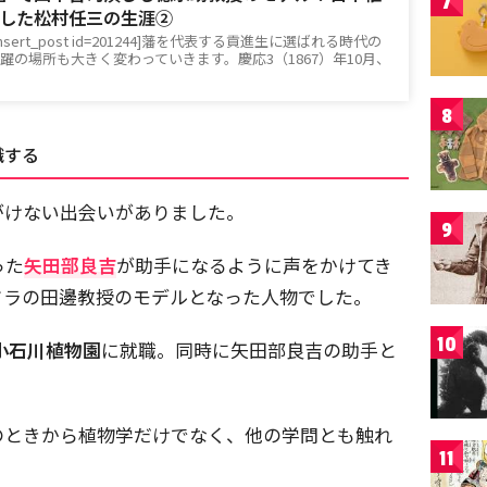
7
した松村任三の生涯②
ert_post id=201244]藩を代表する貢進生に選ばれる時代の
躍の場所も大きく変わっていきます。慶応3（1867）年10月、
8
職する
がけない出会いがありました。
9
った
矢田部良吉
が助手になるように声をかけてき
ドラの田邊教授のモデルとなった人物でした。
10
小石川植物園
に就職。同時に矢田部良吉の助手と
のときから植物学だけでなく、他の学問とも触れ
11