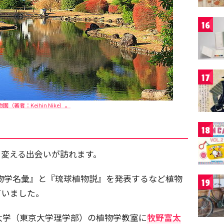
16
17
園（著者：Keihin Nike）。
18
を変える出会いが訪れます。
物学名彙』と『琉球植物説』を発表するなど植物
19
ていました。
大学（東京大学理学部）の植物学教室に
牧野富太