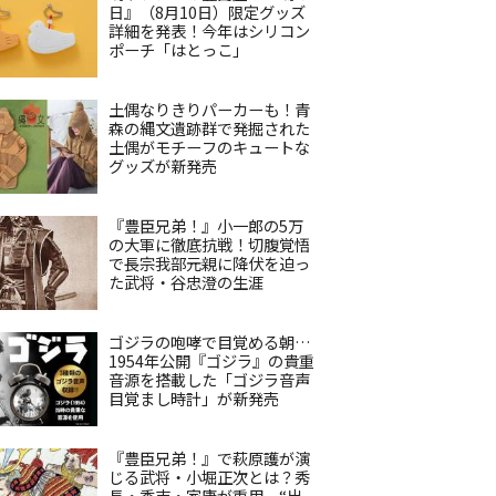
日』（8月10日）限定グッズ
詳細を発表！今年はシリコン
ポーチ「はとっこ」
土偶なりきりパーカーも！青
森の縄文遺跡群で発掘された
土偶がモチーフのキュートな
グッズが新発売
『豊臣兄弟！』小一郎の5万
の大軍に徹底抗戦！切腹覚悟
で長宗我部元親に降伏を迫っ
た武将・谷忠澄の生涯
ゴジラの咆哮で目覚める朝…
1954年公開『ゴジラ』の貴重
音源を搭載した「ゴジラ音声
目覚まし時計」が新発売
『豊臣兄弟！』で萩原護が演
じる武将・小堀正次とは？秀
長・秀吉・家康が重用、“出