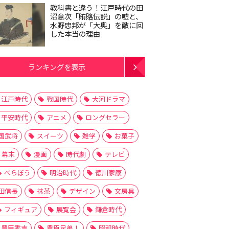
教科書と違う！江戸時代の田
沼意次「賄賂伝説」の嘘と、
水野忠邦が「大奥」を敵に回
した本当の理由
ランキングを表示
江戸時代
戦国時代
大河ドラマ
平安時代
アニメ
ロングセラー
国武将
スイーツ
雑学
お菓子
幕末
漫画
時代劇
テレビ
べらぼう
明治時代
徳川家康
田信長
抹茶
デザイン
文房具
フィギュア
展覧会
鎌倉時代
豊臣秀吉
豊臣兄弟！
昭和時代