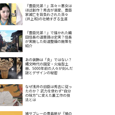
『豊臣兄弟！』茶々＝悪女は
ほぼ創作？秀吉が溺愛、豊臣
家滅亡を背負わされた茶々
(井上和)の壮絶すぎる生涯
『豊臣兄弟！』で描かれた織
田信長の道普請は史実？信長
が実施した街道整備の施策を
紹介
あの装飾は「炎」ではない？
縄文時代の国宝・火焔型土
器、5000年前の人々が刻んだ
謎とデザインの秘密
なぜ浅井の旧臣は秀吉に従っ
たのか？ 武力を使わず“自分
の味方”に変えた裏工作の技
法とは
鳩サブレーの豊島屋が『鳩の