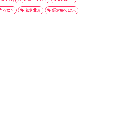
光る君へ
葛飾北斎
鎌倉殿の13人