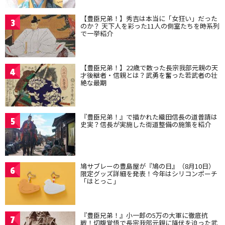
【豊臣兄弟！】秀吉は本当に「女狂い」だった
3
のか？ 天下人を彩った11人の側室たちを時系列
で一挙紹介
【豊臣兄弟！】22歳で散った長宗我部元親の天
4
才後継者・信親とは？武勇を奮った若武者の壮
絶な最期
『豊臣兄弟！』で描かれた織田信長の道普請は
5
史実？信長が実施した街道整備の施策を紹介
鳩サブレーの豊島屋が『鳩の日』（8月10日）
6
限定グッズ詳細を発表！今年はシリコンポーチ
「はとっこ」
『豊臣兄弟！』小一郎の5万の大軍に徹底抗
7
戦！切腹覚悟で長宗我部元親に降伏を迫った武