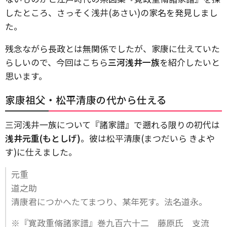
したところ、さっそく浅井(あさい)の家名を発見しまし
た。
残念ながら長政とは無関係でしたが、家康に仕えていた
らしいので、今回はこちら
三河浅井一族
を紹介したいと
思います。
家康祖父・松平清康の代から仕える
三河浅井一族について『諸家譜』で遡れる限りの初代は
浅井元重(もとしげ)
。彼は松平清康(まつだいら きよや
す)に仕えました。
元重
道之助
清康君につかへたてまつり、某年死す。法名道永。
※『寛政重脩諸家譜』巻九百六十二 藤原氏 支流