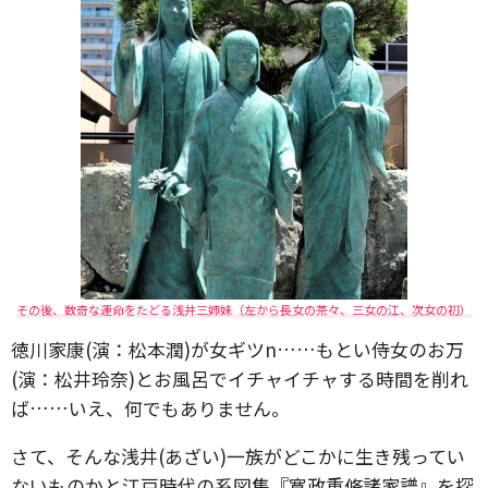
その後、数奇な運命をたどる浅井三姉妹（左から長女の茶々、三女の江、次女の初）
徳川家康(演：松本潤)が女ギツn……もとい侍女のお万
(演：松井玲奈)とお風呂でイチャイチャする時間を削れ
ば……いえ、何でもありません。
さて、そんな浅井(あざい)一族がどこかに生き残ってい
ないものかと江戸時代の系図集『寛政重脩諸家譜』を探