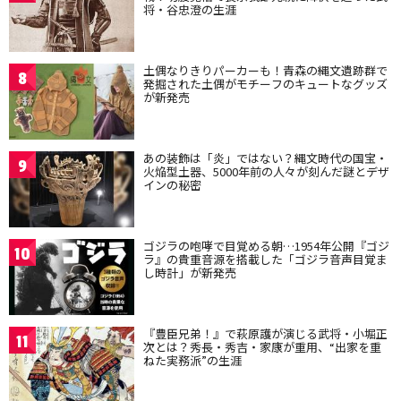
将・谷忠澄の生涯
土偶なりきりパーカーも！青森の縄文遺跡群で
8
発掘された土偶がモチーフのキュートなグッズ
が新発売
あの装飾は「炎」ではない？縄文時代の国宝・
9
火焔型土器、5000年前の人々が刻んだ謎とデザ
インの秘密
ゴジラの咆哮で目覚める朝…1954年公開『ゴジ
10
ラ』の貴重音源を搭載した「ゴジラ音声目覚ま
し時計」が新発売
『豊臣兄弟！』で萩原護が演じる武将・小堀正
11
次とは？秀長・秀吉・家康が重用、“出家を重
ねた実務派”の生涯