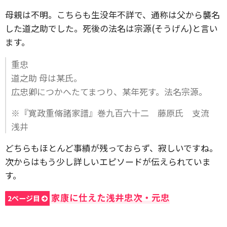
母親は不明。こちらも生没年不詳で、通称は父から襲名
した道之助でした。死後の法名は宗源(そうげん)と言い
ます。
重忠
道之助 母は某氏。
広忠卿につかへたてまつり、某年死す。法名宗源。
※『寛政重脩諸家譜』巻九百六十二 藤原氏 支流
浅井
どちらもほとんど事績が残っておらず、寂しいですね。
次からはもう少し詳しいエピソードが伝えられていま
す。
家康に仕えた浅井忠次・元忠
2ページ目