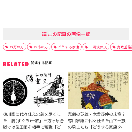
この記事の画像一覧
お万の方
お市の方
どうする家康
三河浅井氏
寛政重脩
関連する記事
RELATED
徳川家に代々仕え忠義を尽くし
悲劇の英雄・木曾義仲の末裔？
た「勝(すぐろ)一族」三方ヶ原合
徳川家康に代々仕えた山下一族
戦では武田軍を相手に奮戦【ど
の勇士たち【どうする家康 外