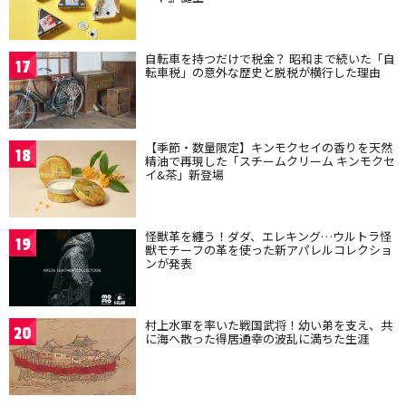
自転車を持つだけで税金？ 昭和まで続いた「自
17
転車税」の意外な歴史と脱税が横行した理由
【季節・数量限定】キンモクセイの香りを天然
18
精油で再現した「スチームクリーム キンモクセ
イ&茶」新登場
怪獣革を纏う！ダダ、エレキング…ウルトラ怪
19
獣モチーフの革を使った新アパレルコレクショ
ンが発表
村上水軍を率いた戦国武将！幼い弟を支え、共
20
に海へ散った得居通幸の波乱に満ちた生涯