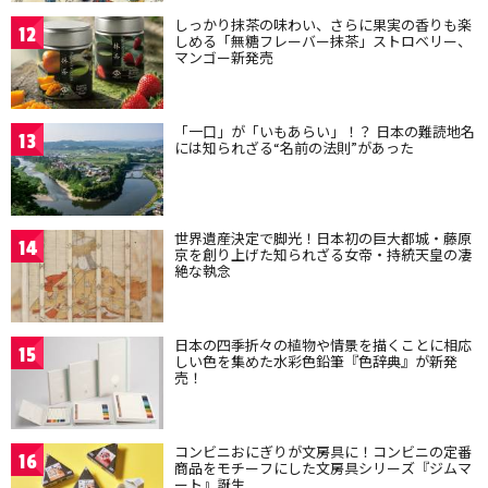
しっかり抹茶の味わい、さらに果実の香りも楽
12
しめる「無糖フレーバー抹茶」ストロベリー、
マンゴー新発売
「一口」が「いもあらい」！？ 日本の難読地名
13
には知られざる“名前の法則”があった
世界遺産決定で脚光！日本初の巨大都城・藤原
14
京を創り上げた知られざる女帝・持統天皇の凄
絶な執念
日本の四季折々の植物や情景を描くことに相応
15
しい色を集めた水彩色鉛筆『色辞典』が新発
売！
コンビニおにぎりが文房具に！コンビニの定番
16
商品をモチーフにした文房具シリーズ『ジムマ
ート』誕生