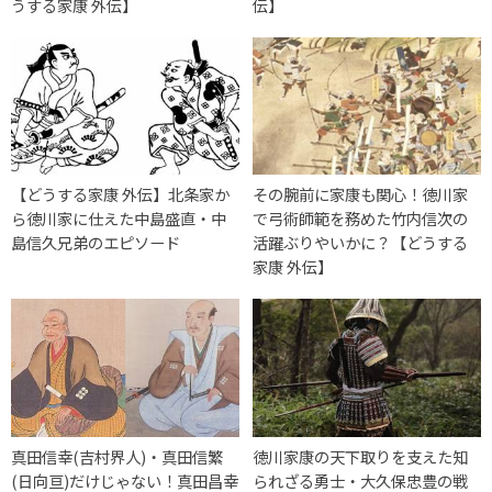
うする家康 外伝】
伝】
【どうする家康 外伝】北条家か
その腕前に家康も関心！徳川家
ら徳川家に仕えた中島盛直・中
で弓術師範を務めた竹内信次の
島信久兄弟のエピソード
活躍ぶりやいかに？【どうする
家康 外伝】
真田信幸(吉村界人)・真田信繁
徳川家康の天下取りを支えた知
(日向亘)だけじゃない！真田昌幸
られざる勇士・大久保忠豊の戦