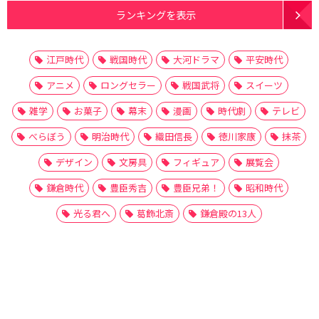
ランキングを表示
江戸時代
戦国時代
大河ドラマ
平安時代
アニメ
ロングセラー
戦国武将
スイーツ
雑学
お菓子
幕末
漫画
時代劇
テレビ
べらぼう
明治時代
織田信長
徳川家康
抹茶
デザイン
文房具
フィギュア
展覧会
鎌倉時代
豊臣秀吉
豊臣兄弟！
昭和時代
光る君へ
葛飾北斎
鎌倉殿の13人