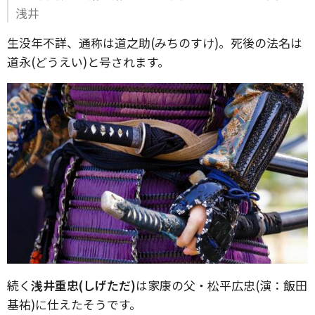
浅井
生没年不詳、通称は道之助(みちのすけ)。死後の法名は
道永(どうえい)と号されます。
続く
浅井重忠(しげただ)
は家康の父・松平広忠(演：飯田
基祐)に仕えたそうです。