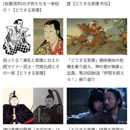
(佐藤浩市)の子供たちを一挙紹
歴【どうする家康 外伝】
介！【どうする家康】
知ってる？瀬名と家康に仕えた
「どうする家康」絶体絶命の危
超マイナー武士・竹尾元成とそ
機を乗り越え、神の君が無事に
の一族【どうする家康】
生還。第29回放送「伊賀を越え
ろ！」振り返り
徳川家康の側室「お万の方」は
「どうする家康」伊賀＆甲賀の