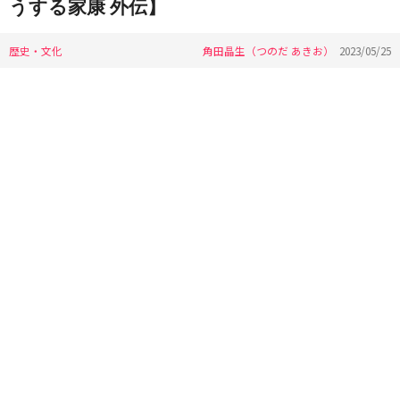
うする家康 外伝】
歴史・文化
角田晶生（つのだ あきお）
2023/05/25