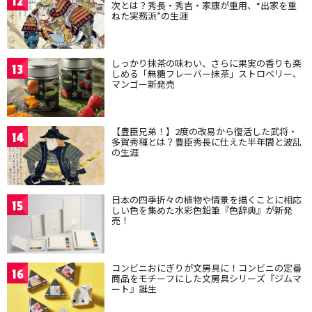
12
次とは？秀長・秀吉・家康が重用、“出家を重
ねた実務派”の生涯
しっかり抹茶の味わい、さらに果実の香りも楽
13
しめる「無糖フレーバー抹茶」ストロベリー、
マンゴー新発売
【豊臣兄弟！】2度の改易から復活した武将・
14
多賀秀種とは？豊臣秀長に仕えた半年間と波乱
の生涯
日本の四季折々の植物や情景を描くことに相応
15
しい色を集めた水彩色鉛筆『色辞典』が新発
売！
コンビニおにぎりが文房具に！コンビニの定番
16
商品をモチーフにした文房具シリーズ『ジムマ
ート』誕生