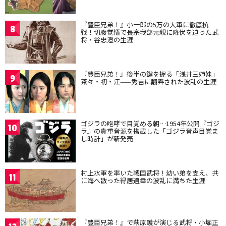
『豊臣兄弟！』小一郎の5万の大軍に徹底抗
8
戦！切腹覚悟で長宗我部元親に降伏を迫った武
将・谷忠澄の生涯
『豊臣兄弟！』後半の鍵を握る「浅井三姉妹」
9
茶々・初・江——秀吉に翻弄された波乱の生涯
ゴジラの咆哮で目覚める朝…1954年公開『ゴジ
10
ラ』の貴重音源を搭載した「ゴジラ音声目覚ま
し時計」が新発売
村上水軍を率いた戦国武将！幼い弟を支え、共
11
に海へ散った得居通幸の波乱に満ちた生涯
『豊臣兄弟！』で萩原護が演じる武将・小堀正