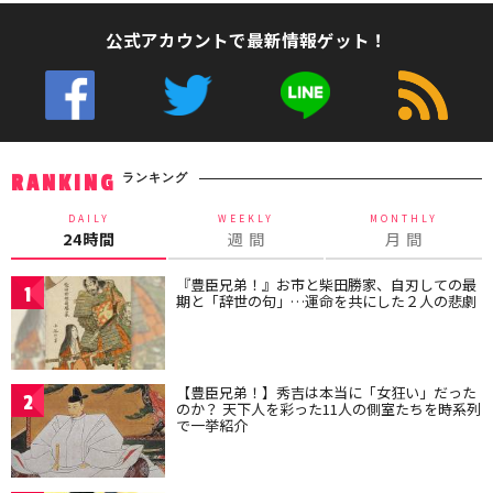
公式アカウントで最新情報ゲット！
ランキング
RANKING
DAILY
WEEKLY
MONTHLY
24時間
週 間
月 間
『豊臣兄弟！』お市と柴田勝家、自刃しての最
1
期と「辞世の句」…運命を共にした２人の悲劇
【豊臣兄弟！】秀吉は本当に「女狂い」だった
2
のか？ 天下人を彩った11人の側室たちを時系列
で一挙紹介