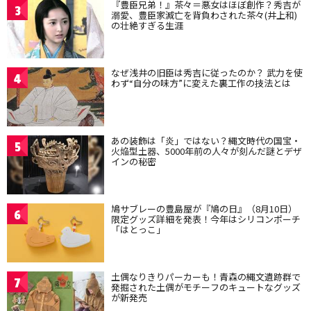
『豊臣兄弟！』茶々＝悪女はほぼ創作？秀吉が
3
溺愛、豊臣家滅亡を背負わされた茶々(井上和)
の壮絶すぎる生涯
なぜ浅井の旧臣は秀吉に従ったのか？ 武力を使
4
わず“自分の味方”に変えた裏工作の技法とは
あの装飾は「炎」ではない？縄文時代の国宝・
5
火焔型土器、5000年前の人々が刻んだ謎とデザ
インの秘密
鳩サブレーの豊島屋が『鳩の日』（8月10日）
6
限定グッズ詳細を発表！今年はシリコンポーチ
「はとっこ」
土偶なりきりパーカーも！青森の縄文遺跡群で
7
発掘された土偶がモチーフのキュートなグッズ
が新発売