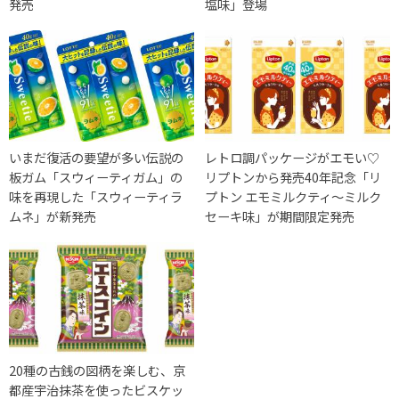
発売
塩味」登場
いまだ復活の要望が多い伝説の
レトロ調パッケージがエモい♡
板ガム「スウィーティガム」の
リプトンから発売40年記念「リ
味を再現した「スウィーティラ
プトン エモミルクティ～ミルク
ムネ」が新発売
セーキ味」が期間限定発売
20種の古銭の図柄を楽しむ、京
都産宇治抹茶を使ったビスケッ