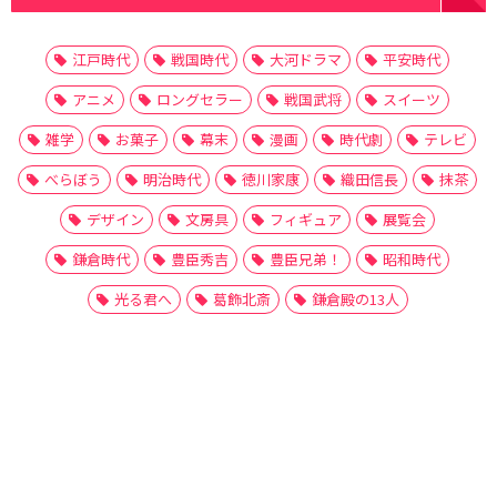
江戸時代
戦国時代
大河ドラマ
平安時代
アニメ
ロングセラー
戦国武将
スイーツ
雑学
お菓子
幕末
漫画
時代劇
テレビ
べらぼう
明治時代
徳川家康
織田信長
抹茶
デザイン
文房具
フィギュア
展覧会
鎌倉時代
豊臣秀吉
豊臣兄弟！
昭和時代
光る君へ
葛飾北斎
鎌倉殿の13人