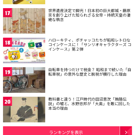
世界遺産決定で脚光！日本初の巨大都城・藤原
17
京を創り上げた知られざる女帝・持統天皇の凄
絶な執念
ハローキティ、ポチャッコたちが昭和レトロな
18
コインケースに！「サンリオキャラクターズ コ
インケース」第２弾
自転車を持つだけで税金？ 昭和まで続いた「自
19
転車税」の意外な歴史と脱税が横行した理由
教科書と違う！江戸時代の田沼意次「賄賂伝
20
説」の嘘と、水野忠邦が「大奥」を敵に回した
本当の理由
ランキングを表示