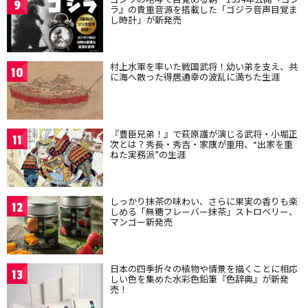
9
ラ』の貴重音源を搭載した「ゴジラ音声目覚ま
し時計」が新発売
村上水軍を率いた戦国武将！幼い弟を支え、共
10
に海へ散った得居通幸の波乱に満ちた生涯
『豊臣兄弟！』で萩原護が演じる武将・小堀正
11
次とは？秀長・秀吉・家康が重用、“出家を重
ねた実務派”の生涯
しっかり抹茶の味わい、さらに果実の香りも楽
12
しめる「無糖フレーバー抹茶」ストロベリー、
マンゴー新発売
日本の四季折々の植物や情景を描くことに相応
13
しい色を集めた水彩色鉛筆『色辞典』が新発
売！