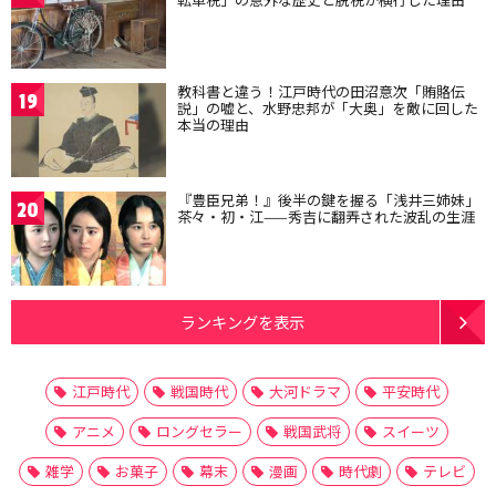
教科書と違う！江戸時代の田沼意次「賄賂伝
19
説」の嘘と、水野忠邦が「大奥」を敵に回した
本当の理由
『豊臣兄弟！』後半の鍵を握る「浅井三姉妹」
20
茶々・初・江——秀吉に翻弄された波乱の生涯
ランキングを表示
江戸時代
戦国時代
大河ドラマ
平安時代
アニメ
ロングセラー
戦国武将
スイーツ
雑学
お菓子
幕末
漫画
時代劇
テレビ