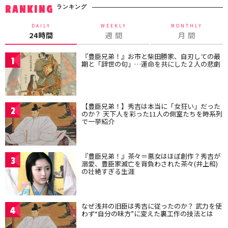
ランキング
RANKING
DAILY
WEEKLY
MONTHLY
24時間
週 間
月 間
『豊臣兄弟！』お市と柴田勝家、自刃しての最
1
期と「辞世の句」…運命を共にした２人の悲劇
【豊臣兄弟！】秀吉は本当に「女狂い」だった
2
のか？ 天下人を彩った11人の側室たちを時系列
で一挙紹介
『豊臣兄弟！』茶々＝悪女はほぼ創作？秀吉が
3
溺愛、豊臣家滅亡を背負わされた茶々(井上和)
の壮絶すぎる生涯
なぜ浅井の旧臣は秀吉に従ったのか？ 武力を使
4
わず“自分の味方”に変えた裏工作の技法とは