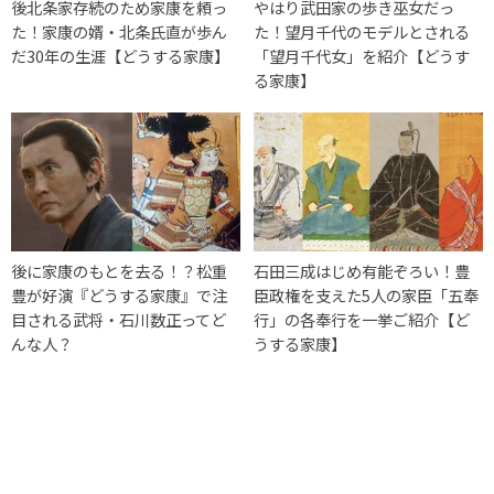
後北条家存続のため家康を頼っ
やはり武田家の歩き巫女だっ
た！家康の婿・北条氏直が歩ん
た！望月千代のモデルとされる
だ30年の生涯【どうする家康】
「望月千代女」を紹介【どうす
る家康】
後に家康のもとを去る！？松重
石田三成はじめ有能ぞろい！豊
豊が好演『どうする家康』で注
臣政権を支えた5人の家臣「五奉
目される武将・石川数正ってど
行」の各奉行を一挙ご紹介【ど
んな人？
うする家康】