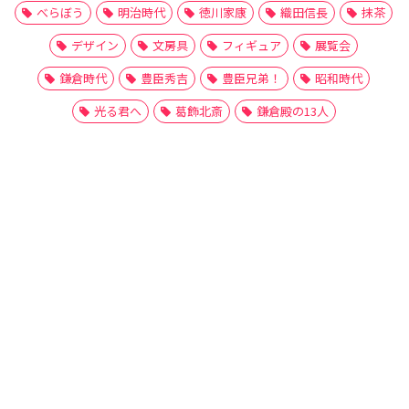
べらぼう
明治時代
徳川家康
織田信長
抹茶
デザイン
文房具
フィギュア
展覧会
鎌倉時代
豊臣秀吉
豊臣兄弟！
昭和時代
光る君へ
葛飾北斎
鎌倉殿の13人