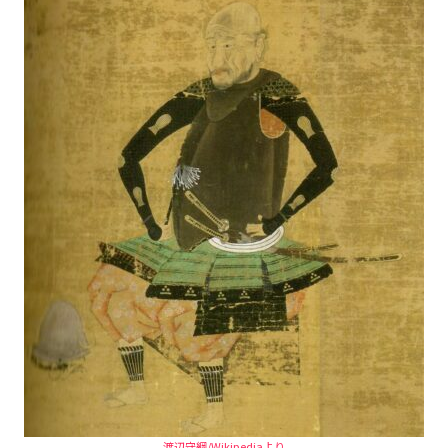
渡辺守綱/Wikipediaより