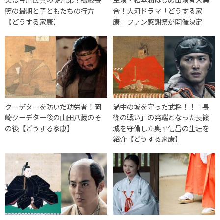
照の最期と子どもたちの行方
合！大河ドラマ「どうする家
【どうする家康】
康」ファン感謝祭が開催決定
クーデターを防いだ功労者！岡
渦中の城を守った武将！！「長
崎クーデター後の山田八蔵のそ
篠の戦い」の発端となった長篠
の後【どうする家康】
城を守備した奥平信昌の生涯を
紹介【どうする家康】