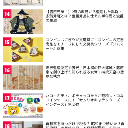
【豊臣兄弟！】2度の改易から復活した武将・
14
多賀秀種とは？豊臣秀長に仕えた半年間と波乱
の生涯
コンビニおにぎりが文房具に！コンビニの定番
15
商品をモチーフにした文房具シリーズ『ジムマ
ート』誕生
世界遺産決定で脚光！日本初の巨大都城・藤原
16
京を創り上げた知られざる女帝・持統天皇の凄
絶な執念
ハローキティ、ポチャッコたちが昭和レトロな
17
コインケースに！「サンリオキャラクターズ コ
インケース」第２弾
自転車を持つだけで税金？ 昭和まで続いた「自
18
転車税」の意外な歴史と脱税が横行した理由