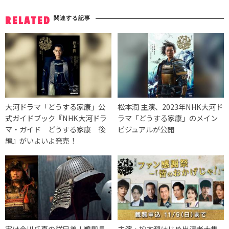
関連する記事
RELATED
大河ドラマ「どうする家康」公
松本潤 主演、2023年NHK大河ド
式ガイドブック『NHK大河ドラ
ラマ「どうする家康」のメイン
マ・ガイド どうする家康 後
ビジュアルが公開
編』がいよいよ発売！
実は今川氏真の従兄弟！鵜殿長
主演・松本潤はじめ出演者大集