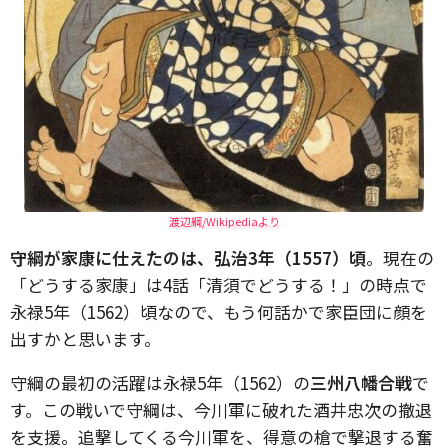
渡辺綱/Wikipediaより
守綱が家康に仕えたのは、弘治3年（1557）頃
。現在の
「どうする家康」は4話「清須でどうする！」の時点で
永禄5年（1562）頃なので、もう何話かで家臣団に顔を
出すかと思います。
守綱の最初の活躍は永禄5年（1562）の
三州八幡合戦
で
す。この戦いで守綱は、今川軍に破れた酒井忠次の撤退
を支援。追撃してくる今川軍を、得意の槍で撃退する奮