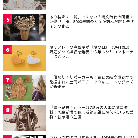
あの装飾は「炎」ではない？縄文時代の国宝・
5
火焔型土器、5000年前の人々が刻んだ謎とデザ
インの秘密
鳩サブレーの豊島屋が『鳩の日』（8月10日）
6
限定グッズ詳細を発表！今年はシリコンポーチ
「はとっこ」
土偶なりきりパーカーも！青森の縄文遺跡群で
7
発掘された土偶がモチーフのキュートなグッズ
が新発売
『豊臣兄弟！』小一郎の5万の大軍に徹底抗
8
戦！切腹覚悟で長宗我部元親に降伏を迫った武
将・谷忠澄の生涯
ゴジラの咆哮で目覚める朝…1954年公開『ゴジ