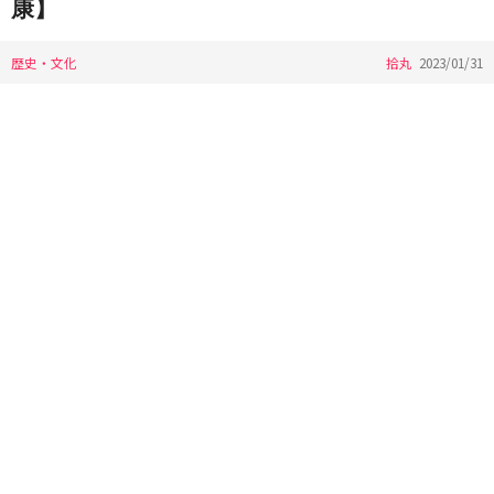
康】
歴史・文化
拾丸
2023/01/31