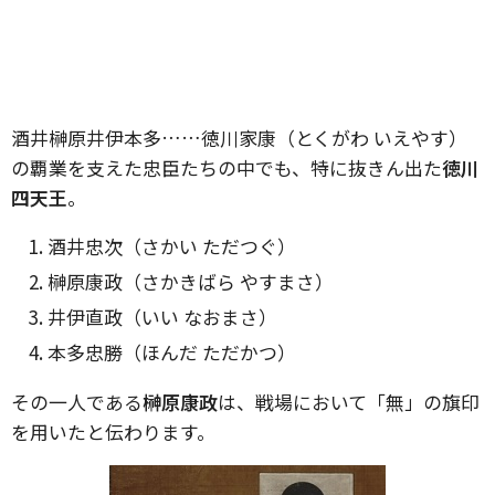
酒井榊原井伊本多……徳川家康（とくがわ いえやす）
の覇業を支えた忠臣たちの中でも、特に抜きん出た
徳川
四天王
。
酒井忠次（さかい ただつぐ）
榊原康政（さかきばら やすまさ）
井伊直政（いい なおまさ）
本多忠勝（ほんだ ただかつ）
その一人である
榊原康政
は、戦場において「無」の旗印
を用いたと伝わります。