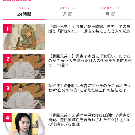
DAILY
WEEKLY
MONTHLY
24時間
週 間
月 間
『豊臣兄弟！』お市と柴田勝家、自刃しての最
1
期と「辞世の句」…運命を共にした２人の悲劇
【豊臣兄弟！】秀吉は本当に「女狂い」だった
2
のか？ 天下人を彩った11人の側室たちを時系列
で一挙紹介
なぜ浅井の旧臣は秀吉に従ったのか？ 武力を使
3
わず“自分の味方”に変えた裏工作の技法とは
『豊臣兄弟！』茶々＝悪女はほぼ創作？秀吉が
4
溺愛、豊臣家滅亡を背負わされた茶々(井上和)
の壮絶すぎる生涯