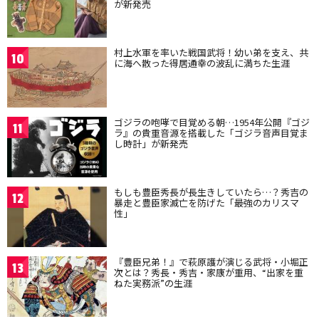
が新発売
村上水軍を率いた戦国武将！幼い弟を支え、共
10
に海へ散った得居通幸の波乱に満ちた生涯
ゴジラの咆哮で目覚める朝…1954年公開『ゴジ
11
ラ』の貴重音源を搭載した「ゴジラ音声目覚ま
し時計」が新発売
もしも豊臣秀長が長生きしていたら…？秀吉の
12
暴走と豊臣家滅亡を防げた「最強のカリスマ
性」
『豊臣兄弟！』で萩原護が演じる武将・小堀正
13
次とは？秀長・秀吉・家康が重用、“出家を重
ねた実務派”の生涯