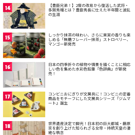
【豊臣兄弟！】2度の改易から復活した武将・
14
多賀秀種とは？豊臣秀長に仕えた半年間と波乱
の生涯
しっかり抹茶の味わい、さらに果実の香りも楽
15
しめる「無糖フレーバー抹茶」ストロベリー、
マンゴー新発売
日本の四季折々の植物や情景を描くことに相応
16
しい色を集めた水彩色鉛筆『色辞典』が新発
売！
コンビニおにぎりが文房具に！コンビニの定番
17
商品をモチーフにした文房具シリーズ『ジムマ
ート』誕生
世界遺産決定で脚光！日本初の巨大都城・藤原
18
京を創り上げた知られざる女帝・持統天皇の凄
絶な執念