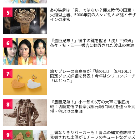
あの装飾は「炎」ではない？縄文時代の国宝・
5
火焔型土器、5000年前の人々が刻んだ謎とデザ
インの秘密
『豊臣兄弟！』後半の鍵を握る「浅井三姉妹」
6
茶々・初・江——秀吉に翻弄された波乱の生涯
鳩サブレーの豊島屋が『鳩の日』（8月10日）
7
限定グッズ詳細を発表！今年はシリコンポーチ
「はとっこ」
『豊臣兄弟！』小一郎の5万の大軍に徹底抗
8
戦！切腹覚悟で長宗我部元親に降伏を迫った武
将・谷忠澄の生涯
土偶なりきりパーカーも！青森の縄文遺跡群で
9
発掘された土偶がモチーフのキュートなグッズ