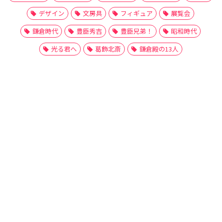
デザイン
文房具
フィギュア
展覧会
鎌倉時代
豊臣秀吉
豊臣兄弟！
昭和時代
光る君へ
葛飾北斎
鎌倉殿の13人