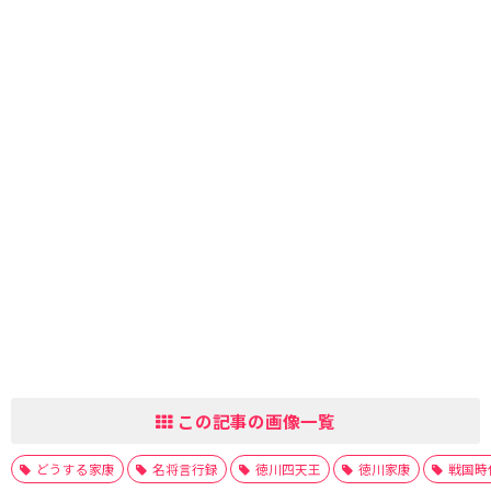
この記事の画像一覧
どうする家康
名将言行録
徳川四天王
徳川家康
戦国時