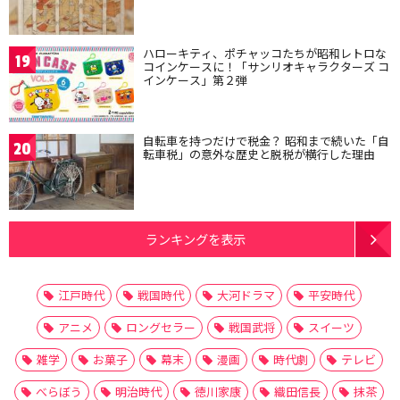
ハローキティ、ポチャッコたちが昭和レトロな
19
コインケースに！「サンリオキャラクターズ コ
インケース」第２弾
自転車を持つだけで税金？ 昭和まで続いた「自
20
転車税」の意外な歴史と脱税が横行した理由
ランキングを表示
江戸時代
戦国時代
大河ドラマ
平安時代
アニメ
ロングセラー
戦国武将
スイーツ
雑学
お菓子
幕末
漫画
時代劇
テレビ
べらぼう
明治時代
徳川家康
織田信長
抹茶