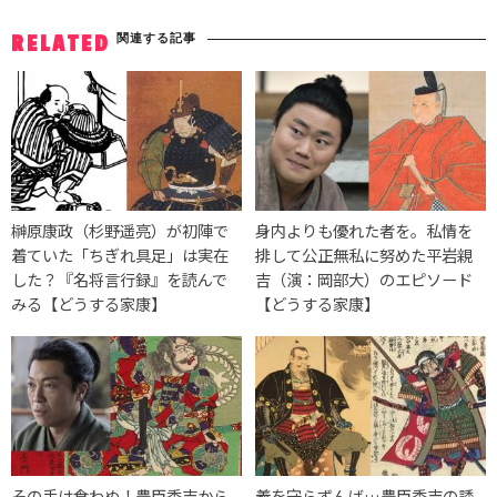
関連する記事
RELATED
榊原康政（杉野遥亮）が初陣で
身内よりも優れた者を。私情を
着ていた「ちぎれ具足」は実在
排して公正無私に努めた平岩親
した？『名将言行録』を読んで
吉（演：岡部大）のエピソード
みる【どうする家康】
【どうする家康】
その手は食わぬ！豊臣秀吉から
義を守らずんば…豊臣秀吉の誘