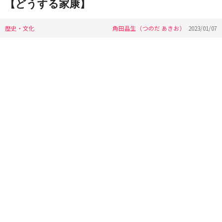
【どうする家康】
歴史・文化
角田晶生（つのだ あきお）
2023/01/07