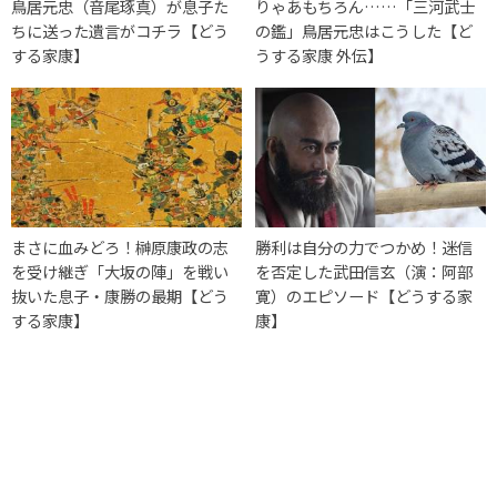
鳥居元忠（音尾琢真）が息子た
りゃあもちろん……「三河武士
ちに送った遺言がコチラ【どう
の鑑」鳥居元忠はこうした【ど
する家康】
うする家康 外伝】
まさに血みどろ！榊原康政の志
勝利は自分の力でつかめ！迷信
を受け継ぎ「大坂の陣」を戦い
を否定した武田信玄（演：阿部
抜いた息子・康勝の最期【どう
寛）のエピソード【どうする家
する家康】
康】