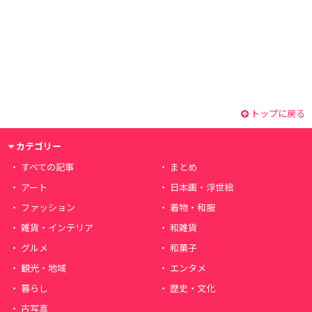
トップに戻る
カテゴリー
すべての記事
まとめ
アート
日本画・浮世絵
ファッション
着物・和服
雑貨・インテリア
和雑貨
グルメ
和菓子
観光・地域
エンタメ
暮らし
歴史・文化
古写真