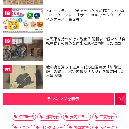
ハローキティ、ポチャッコたちが昭和レトロな
18
コインケースに！「サンリオキャラクターズ コ
インケース」第２弾
自転車を持つだけで税金？ 昭和まで続いた「自
19
転車税」の意外な歴史と脱税が横行した理由
教科書と違う！江戸時代の田沼意次「賄賂伝
20
説」の嘘と、水野忠邦が「大奥」を敵に回した
本当の理由
ランキングを表示
江戸時代
戦国時代
大河ドラマ
平安時代
アニメ
ロングセラー
戦国武将
スイーツ