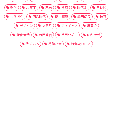
雑学
お菓子
幕末
漫画
時代劇
テレビ
べらぼう
明治時代
徳川家康
織田信長
抹茶
デザイン
文房具
フィギュア
展覧会
鎌倉時代
豊臣秀吉
豊臣兄弟！
昭和時代
光る君へ
葛飾北斎
鎌倉殿の13人