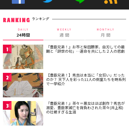
ランキング
RANKING
DAILY
WEEKLY
MONTHLY
24時間
週 間
月 間
『豊臣兄弟！』お市と柴田勝家、自刃しての最
1
期と「辞世の句」…運命を共にした２人の悲劇
【豊臣兄弟！】秀吉は本当に「女狂い」だった
2
のか？ 天下人を彩った11人の側室たちを時系列
で一挙紹介
『豊臣兄弟！』茶々＝悪女はほぼ創作？秀吉が
3
溺愛、豊臣家滅亡を背負わされた茶々(井上和)
の壮絶すぎる生涯