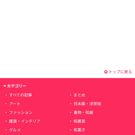
トップに戻る
カテゴリー
すべての記事
まとめ
アート
日本画・浮世絵
ファッション
着物・和服
雑貨・インテリア
和雑貨
グルメ
和菓子