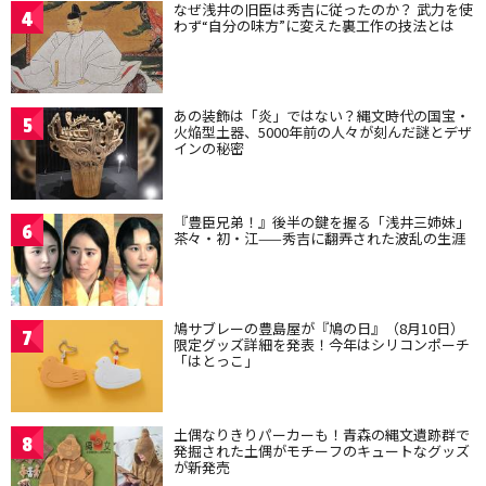
なぜ浅井の旧臣は秀吉に従ったのか？ 武力を使
4
わず“自分の味方”に変えた裏工作の技法とは
あの装飾は「炎」ではない？縄文時代の国宝・
5
火焔型土器、5000年前の人々が刻んだ謎とデザ
インの秘密
『豊臣兄弟！』後半の鍵を握る「浅井三姉妹」
6
茶々・初・江——秀吉に翻弄された波乱の生涯
鳩サブレーの豊島屋が『鳩の日』（8月10日）
7
限定グッズ詳細を発表！今年はシリコンポーチ
「はとっこ」
土偶なりきりパーカーも！青森の縄文遺跡群で
8
発掘された土偶がモチーフのキュートなグッズ
が新発売