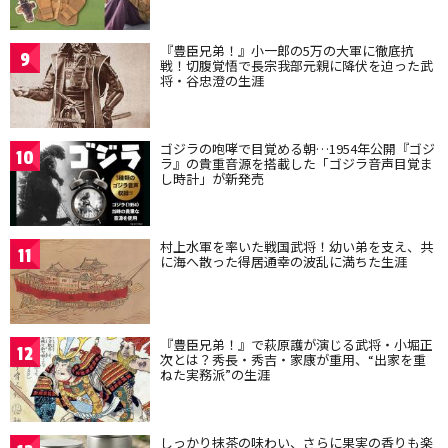
『豊臣兄弟！』小一郎の5万の大軍に徹底抗
9
戦！切腹覚悟で長宗我部元親に降伏を迫った武
将・谷忠澄の生涯
ゴジラの咆哮で目覚める朝…1954年公開『ゴジ
10
ラ』の貴重音源を搭載した「ゴジラ音声目覚ま
し時計」が新発売
村上水軍を率いた戦国武将！幼い弟を支え、共
11
に海へ散った得居通幸の波乱に満ちた生涯
『豊臣兄弟！』で萩原護が演じる武将・小堀正
12
次とは？秀長・秀吉・家康が重用、“出家を重
ねた実務派”の生涯
しっかり抹茶の味わい、さらに果実の香りも楽