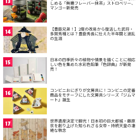
13
しめる「無糖フレーバー抹茶」ストロベリー、
マンゴー新発売
【豊臣兄弟！】2度の改易から復活した武将・
14
多賀秀種とは？豊臣秀長に仕えた半年間と波乱
の生涯
日本の四季折々の植物や情景を描くことに相応
15
しい色を集めた水彩色鉛筆『色辞典』が新発
売！
コンビニおにぎりが文房具に！コンビニの定番
16
商品をモチーフにした文房具シリーズ『ジムマ
ート』誕生
世界遺産決定で脚光！日本初の巨大都城・藤原
17
京を創り上げた知られざる女帝・持統天皇の凄
絶な執念