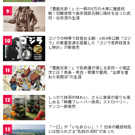
『豊臣兄弟！』小一郎の5万の大軍に徹底抗
9
戦！切腹覚悟で長宗我部元親に降伏を迫った武
将・谷忠澄の生涯
ゴジラの咆哮で目覚める朝…1954年公開『ゴジ
10
ラ』の貴重音源を搭載した「ゴジラ音声目覚ま
し時計」が新発売
『豊臣兄弟！』で萩原護が演じる武将・小堀正
11
次とは？秀長・秀吉・家康が重用、“出家を重
ねた実務派”の生涯
しっかり抹茶の味わい、さらに果実の香りも楽
12
しめる「無糖フレーバー抹茶」ストロベリー、
マンゴー新発売
「一口」が「いもあらい」！？ 日本の難読地名
13
には知られざる“名前の法則”があった