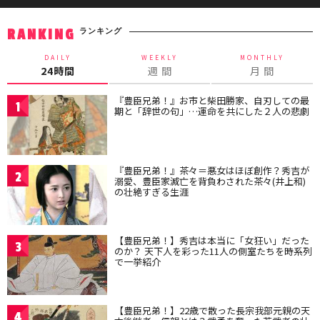
ランキング
RANKING
DAILY
WEEKLY
MONTHLY
24時間
週 間
月 間
『豊臣兄弟！』お市と柴田勝家、自刃しての最
1
期と「辞世の句」…運命を共にした２人の悲劇
『豊臣兄弟！』茶々＝悪女はほぼ創作？秀吉が
2
溺愛、豊臣家滅亡を背負わされた茶々(井上和)
の壮絶すぎる生涯
【豊臣兄弟！】秀吉は本当に「女狂い」だった
3
のか？ 天下人を彩った11人の側室たちを時系列
で一挙紹介
【豊臣兄弟！】22歳で散った長宗我部元親の天
4