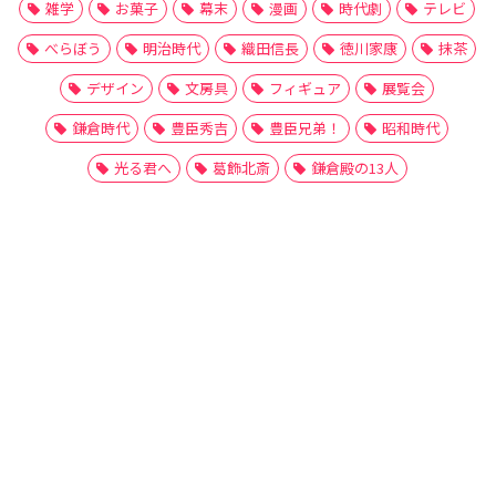
雑学
お菓子
幕末
漫画
時代劇
テレビ
べらぼう
明治時代
織田信長
徳川家康
抹茶
デザイン
文房具
フィギュア
展覧会
鎌倉時代
豊臣秀吉
豊臣兄弟！
昭和時代
光る君へ
葛飾北斎
鎌倉殿の13人