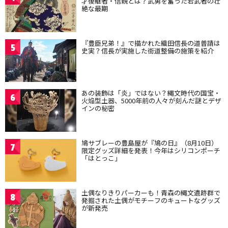
才後継者・信親とは？武勇を奮った若武者の壮
絶な最期
『豊臣兄弟！』で描かれた織田信長の道普請は
5
史実？信長が実施した街道整備の施策を紹介
あの装飾は「炎」ではない？縄文時代の国宝・
6
火焔型土器、5000年前の人々が刻んだ謎とデザ
インの秘密
鳩サブレーの豊島屋が『鳩の日』（8月10日）
7
限定グッズ詳細を発表！今年はシリコンポーチ
「はとっこ」
土偶なりきりパーカーも！青森の縄文遺跡群で
8
発掘された土偶がモチーフのキュートなグッズ
が新発売