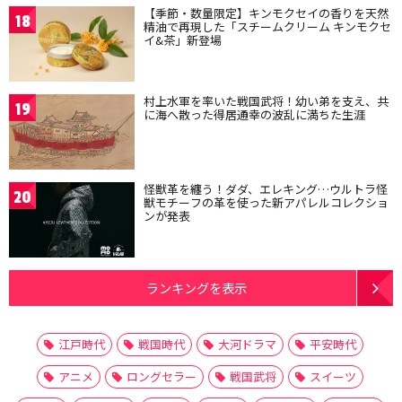
【季節・数量限定】キンモクセイの香りを天然
18
精油で再現した「スチームクリーム キンモクセ
イ&茶」新登場
村上水軍を率いた戦国武将！幼い弟を支え、共
19
に海へ散った得居通幸の波乱に満ちた生涯
怪獣革を纏う！ダダ、エレキング…ウルトラ怪
20
獣モチーフの革を使った新アパレルコレクショ
ンが発表
ランキングを表示
江戸時代
戦国時代
大河ドラマ
平安時代
アニメ
ロングセラー
戦国武将
スイーツ