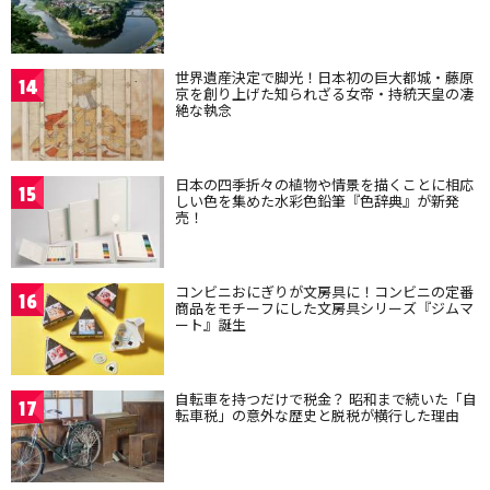
世界遺産決定で脚光！日本初の巨大都城・藤原
14
京を創り上げた知られざる女帝・持統天皇の凄
絶な執念
日本の四季折々の植物や情景を描くことに相応
15
しい色を集めた水彩色鉛筆『色辞典』が新発
売！
コンビニおにぎりが文房具に！コンビニの定番
16
商品をモチーフにした文房具シリーズ『ジムマ
ート』誕生
自転車を持つだけで税金？ 昭和まで続いた「自
17
転車税」の意外な歴史と脱税が横行した理由