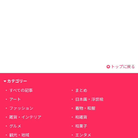
トップに戻る
カテゴリー
すべての記事
まとめ
アート
日本画・浮世絵
ファッション
着物・和服
雑貨・インテリア
和雑貨
グルメ
和菓子
観光・地域
エンタメ