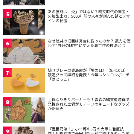
あの装飾は「炎」ではない？縄文時代の国宝・
5
火焔型土器、5000年前の人々が刻んだ謎とデザ
インの秘密
なぜ浅井の旧臣は秀吉に従ったのか？ 武力を使
6
わず“自分の味方”に変えた裏工作の技法とは
鳩サブレーの豊島屋が『鳩の日』（8月10日）
7
限定グッズ詳細を発表！今年はシリコンポーチ
「はとっこ」
土偶なりきりパーカーも！青森の縄文遺跡群で
8
発掘された土偶がモチーフのキュートなグッズ
が新発売
『豊臣兄弟！』小一郎の5万の大軍に徹底抗
9
戦！切腹覚悟で長宗我部元親に降伏を迫った武