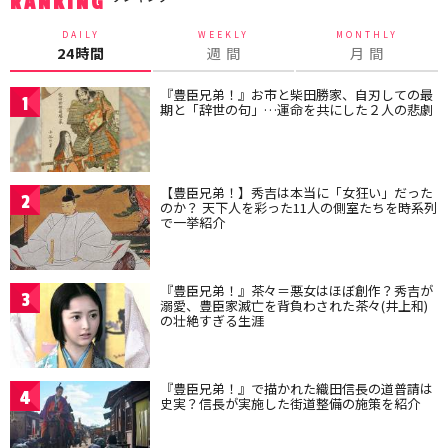
RANKING
DAILY
WEEKLY
MONTHLY
24時間
週 間
月 間
『豊臣兄弟！』お市と柴田勝家、自刃しての最
1
期と「辞世の句」…運命を共にした２人の悲劇
【豊臣兄弟！】秀吉は本当に「女狂い」だった
2
のか？ 天下人を彩った11人の側室たちを時系列
で一挙紹介
『豊臣兄弟！』茶々＝悪女はほぼ創作？秀吉が
3
溺愛、豊臣家滅亡を背負わされた茶々(井上和)
の壮絶すぎる生涯
『豊臣兄弟！』で描かれた織田信長の道普請は
4
史実？信長が実施した街道整備の施策を紹介