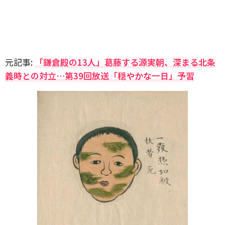
元記事:
「鎌倉殿の13人」葛藤する源実朝、深まる北条
義時との対立…第39回放送「穏やかな一日」予習