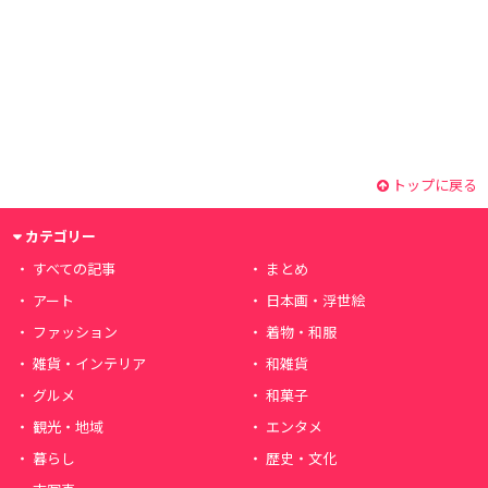
トップに戻る
カテゴリー
すべての記事
まとめ
アート
日本画・浮世絵
ファッション
着物・和服
雑貨・インテリア
和雑貨
グルメ
和菓子
観光・地域
エンタメ
暮らし
歴史・文化