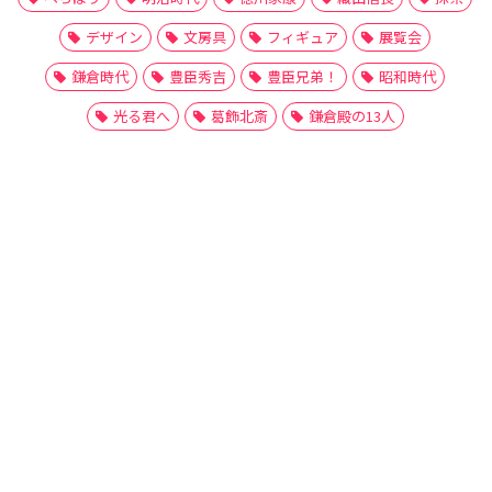
デザイン
文房具
フィギュア
展覧会
鎌倉時代
豊臣秀吉
豊臣兄弟！
昭和時代
光る君へ
葛飾北斎
鎌倉殿の13人