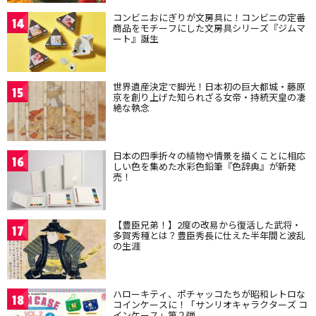
コンビニおにぎりが文房具に！コンビニの定番
14
商品をモチーフにした文房具シリーズ『ジムマ
ート』誕生
世界遺産決定で脚光！日本初の巨大都城・藤原
15
京を創り上げた知られざる女帝・持統天皇の凄
絶な執念
日本の四季折々の植物や情景を描くことに相応
16
しい色を集めた水彩色鉛筆『色辞典』が新発
売！
【豊臣兄弟！】2度の改易から復活した武将・
17
多賀秀種とは？豊臣秀長に仕えた半年間と波乱
の生涯
ハローキティ、ポチャッコたちが昭和レトロな
18
コインケースに！「サンリオキャラクターズ コ
インケース」第２弾