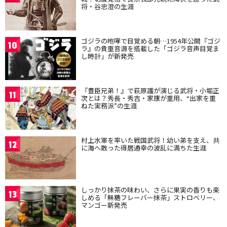
将・谷忠澄の生涯
ゴジラの咆哮で目覚める朝…1954年公開『ゴジ
10
ラ』の貴重音源を搭載した「ゴジラ音声目覚ま
し時計」が新発売
『豊臣兄弟！』で萩原護が演じる武将・小堀正
11
次とは？秀長・秀吉・家康が重用、“出家を重
ねた実務派”の生涯
村上水軍を率いた戦国武将！幼い弟を支え、共
12
に海へ散った得居通幸の波乱に満ちた生涯
しっかり抹茶の味わい、さらに果実の香りも楽
13
しめる「無糖フレーバー抹茶」ストロベリー、
マンゴー新発売