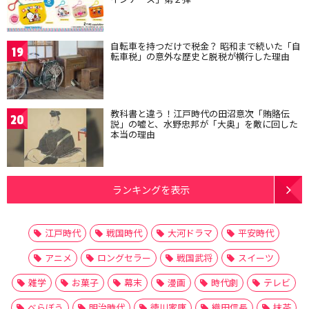
自転車を持つだけで税金？ 昭和まで続いた「自
19
転車税」の意外な歴史と脱税が横行した理由
教科書と違う！江戸時代の田沼意次「賄賂伝
20
説」の嘘と、水野忠邦が「大奥」を敵に回した
本当の理由
ランキングを表示
江戸時代
戦国時代
大河ドラマ
平安時代
アニメ
ロングセラー
戦国武将
スイーツ
雑学
お菓子
幕末
漫画
時代劇
テレビ
べらぼう
明治時代
徳川家康
織田信長
抹茶