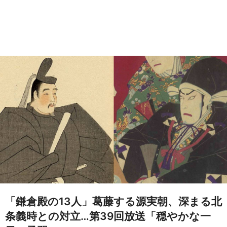
「鎌倉殿の13人」葛藤する源実朝、深まる北
条義時との対立…第39回放送「穏やかな一