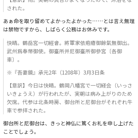
された。
あぁ命を取り留めてよかったよかった……とは言え無理
は禁物ですから、しばらく公務はお休みです。
快晴。鶴岳宮一切經會。將軍家依疱瘡御餘氣無御出。
武州爲奉幣御使。御臺所并尼御臺所御參宮〔各御
車〕。
※『吾妻鏡』承元2年（1208年）3月3日条
【意訳】今日は快晴。鶴岡八幡宮で一切経会（いっさ
いきょうえ）が行われたが、実朝は病み上がりのため
欠席。代参は北条時房、御台所と尼御台がそれぞれ牛
車で参拝された。
御台所と尼御台は、きっと神仏に篤くお礼を申し上げた
ことでしょう。