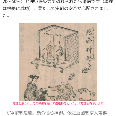
20～50％）と強い感染力で恐れられた伝染病です（現在
は根絶に成功）。果たして実朝の安否が心配されまし
た。
疱瘡を患うと、その平癒を願って疱瘡神を祀った。『疱瘡心得草』より
將軍家御疱瘡。頗令惱心神御。依之近國御家人等群