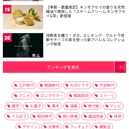
【季節・数量限定】キンモクセイの香りを天然
19
精油で再現した「スチームクリーム キンモクセ
イ&茶」新登場
怪獣革を纏う！ダダ、エレキング…ウルトラ怪
20
獣モチーフの革を使った新アパレルコレクショ
ンが発表
ランキングを表示
江戸時代
戦国時代
大河ドラマ
平安時代
アニメ
ロングセラー
戦国武将
スイーツ
雑学
お菓子
幕末
漫画
時代劇
テレビ
べらぼう
明治時代
徳川家康
織田信長
抹茶
デザイン
文房具
フィギュア
展覧会