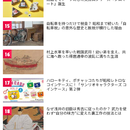
ート』誕生
自転車を持つだけで税金？ 昭和まで続いた「自
15
転車税」の意外な歴史と脱税が横行した理由
村上水軍を率いた戦国武将！幼い弟を支え、共
16
に海へ散った得居通幸の波乱に満ちた生涯
ハローキティ、ポチャッコたちが昭和レトロな
17
コインケースに！「サンリオキャラクターズ コ
インケース」第２弾
なぜ浅井の旧臣は秀吉に従ったのか？ 武力を使
18
わず“自分の味方”に変えた裏工作の技法とは