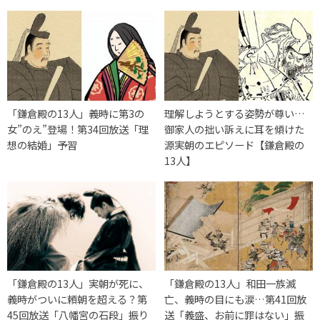
「鎌倉殿の13人」義時に第3の
理解しようとする姿勢が尊い…
女”のえ”登場！第34回放送「理
御家人の拙い訴えに耳を傾けた
想の結婚」予習
源実朝のエピソード【鎌倉殿の
13人】
「鎌倉殿の13人」実朝が死に、
「鎌倉殿の13人」和田一族滅
義時がついに頼朝を超える？第
亡、義時の目にも涙…第41回放
45回放送「八幡宮の石段」振り
送「義盛、お前に罪はない」振