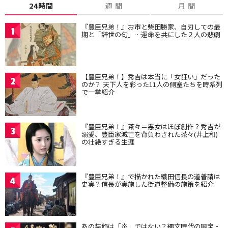
24時間
週 間
月 間
『豊臣兄弟！』お市と柴田勝家、自刃しての最
1
期と「辞世の句」…運命を共にした２人の悲劇
【豊臣兄弟！】秀吉は本当に「女狂い」だった
2
のか？ 天下人を彩った11人の側室たちを時系列
で一挙紹介
『豊臣兄弟！』茶々＝悪女はほぼ創作？秀吉が
3
溺愛、豊臣家滅亡を背負わされた茶々(井上和)
の壮絶すぎる生涯
『豊臣兄弟！』で描かれた織田信長の道普請は
4
史実？信長が実施した街道整備の施策を紹介
あの装飾は「炎」ではない？縄文時代の国宝・