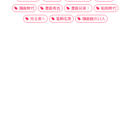
鎌倉時代
豊臣秀吉
豊臣兄弟！
昭和時代
光る君へ
葛飾北斎
鎌倉殿の13人