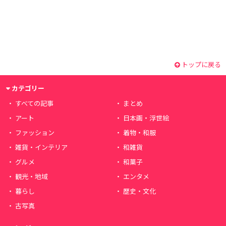
トップに戻る
カテゴリー
すべての記事
まとめ
アート
日本画・浮世絵
ファッション
着物・和服
雑貨・インテリア
和雑貨
グルメ
和菓子
観光・地域
エンタメ
暮らし
歴史・文化
古写真