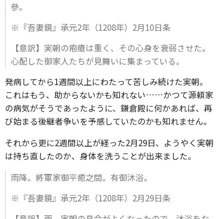
參。
※『吾妻鏡』承元2年（1208年）2月10日条
【意訳】実朝の疱瘡は重く、その心身を衰弱させた。
心配した御家人たちが見舞いに集まっている。
発病してから1週間以上にわたって苦しみ続けた実朝。
これはもう、助からないかも知れない……かつて源頼家
の病気がそうであったように、鎌倉殿に何かあれば、再
び始まる後継者争いを予感していたのかも知れません。
それから更に2週間以上が経った2月29日、ようやく実朝
は持ち直したのか、身体を洗うことが出来ました。
雨降。將軍家御平癒之間。有御沐浴。
※『吾妻鏡』承元2年（1208年）2月29日条
【意訳】雨。実朝の具合がよくなったので、沐浴をな