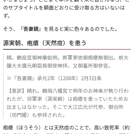
のサブタイトルを額面どおりに受け取る方はいないは
ず。
そう、『
吾妻鏡
』を見ると実に色々あるのでした。
源実朝、疱瘡（天然痘）を患う
晴。鶴岳宮御神樂如例。將軍家依御疱瘡無御出。前大
膳大夫廣元朝臣爲御使神拝。又御臺所御參宮。
※『吾妻鏡』承元2年（1208年）2月3日条
【意訳】晴れ。鶴岡八幡宮で例年のお神楽が執り行わ
れたが、将軍家（源実朝）は疱瘡を患っていたためお
出ましはなかった。そこで大江広元が代参、御台所
（坊門姫）も参拝された。
疱瘡（ほうそう）とは天然痘のことで、高い致死率（約