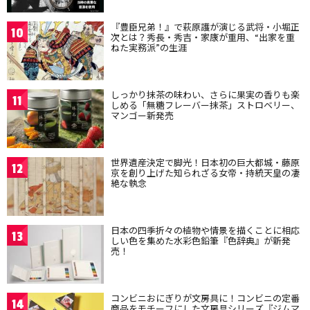
『豊臣兄弟！』で萩原護が演じる武将・小堀正
10
次とは？秀長・秀吉・家康が重用、“出家を重
ねた実務派”の生涯
しっかり抹茶の味わい、さらに果実の香りも楽
11
しめる「無糖フレーバー抹茶」ストロベリー、
マンゴー新発売
世界遺産決定で脚光！日本初の巨大都城・藤原
12
京を創り上げた知られざる女帝・持統天皇の凄
絶な執念
日本の四季折々の植物や情景を描くことに相応
13
しい色を集めた水彩色鉛筆『色辞典』が新発
売！
コンビニおにぎりが文房具に！コンビニの定番
14
商品をモチーフにした文房具シリーズ『ジムマ