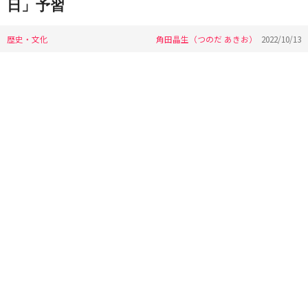
日」予習
歴史・文化
角田晶生（つのだ あきお）
2022/10/13