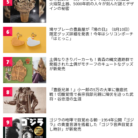
5
火焔型土器、5000年前の人々が刻んだ謎とデザ
インの秘密
鳩サブレーの豊島屋が『鳩の日』（8月10日）
6
限定グッズ詳細を発表！今年はシリコンポーチ
「はとっこ」
土偶なりきりパーカーも！青森の縄文遺跡群で
7
発掘された土偶がモチーフのキュートなグッズ
が新発売
『豊臣兄弟！』小一郎の5万の大軍に徹底抗
8
戦！切腹覚悟で長宗我部元親に降伏を迫った武
将・谷忠澄の生涯
ゴジラの咆哮で目覚める朝…1954年公開『ゴジ
9
ラ』の貴重音源を搭載した「ゴジラ音声目覚ま
し時計」が新発売