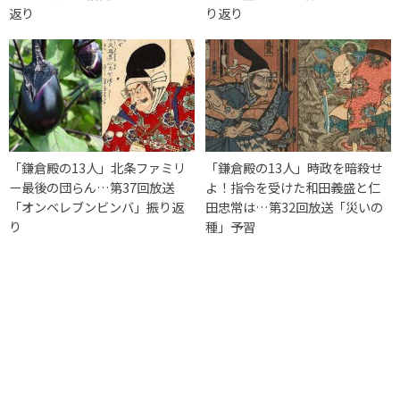
返り
り返り
「鎌倉殿の13人」北条ファミリ
「鎌倉殿の13人」時政を暗殺せ
ー最後の団らん…第37回放送
よ！指令を受けた和田義盛と仁
「オンベレブンビンバ」振り返
田忠常は…第32回放送「災いの
り
種」予習