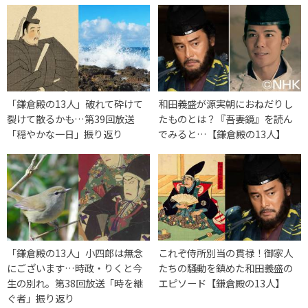
「鎌倉殿の13人」破れて砕けて
和田義盛が源実朝におねだりし
裂けて散るかも…第39回放送
たものとは？『吾妻鏡』を読ん
「穏やかな一日」振り返り
でみると…【鎌倉殿の13人】
「鎌倉殿の13人」小四郎は無念
これぞ侍所別当の貫禄！御家人
にございます…時政・りくと今
たちの騒動を鎮めた和田義盛の
生の別れ。第38回放送「時を継
エピソード【鎌倉殿の13人】
ぐ者」振り返り