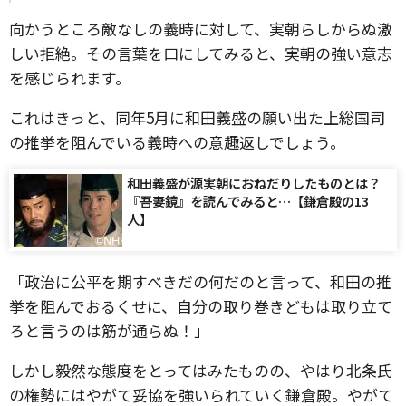
向かうところ敵なしの義時に対して、実朝らしからぬ激
しい拒絶。その言葉を口にしてみると、実朝の強い意志
を感じられます。
これはきっと、同年5月に和田義盛の願い出た上総国司
の推挙を阻んでいる義時への意趣返しでしょう。
和田義盛が源実朝におねだりしたものとは？
『吾妻鏡』を読んでみると…【鎌倉殿の13
人】
「政治に公平を期すべきだの何だのと言って、和田の推
挙を阻んでおるくせに、自分の取り巻きどもは取り立て
ろと言うのは筋が通らぬ！」
しかし毅然な態度をとってはみたものの、やはり北条氏
の権勢にはやがて妥協を強いられていく鎌倉殿。やがて