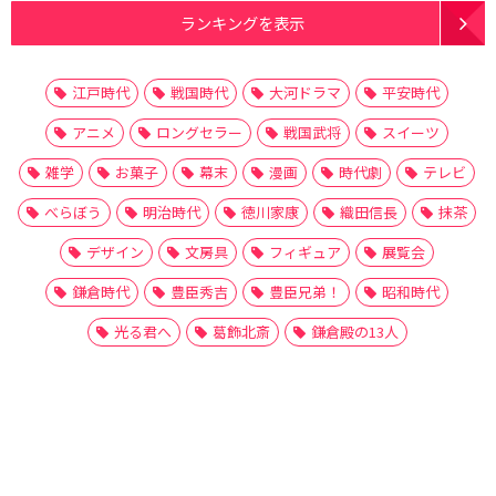
ランキングを表示
江戸時代
戦国時代
大河ドラマ
平安時代
アニメ
ロングセラー
戦国武将
スイーツ
雑学
お菓子
幕末
漫画
時代劇
テレビ
べらぼう
明治時代
徳川家康
織田信長
抹茶
デザイン
文房具
フィギュア
展覧会
鎌倉時代
豊臣秀吉
豊臣兄弟！
昭和時代
光る君へ
葛飾北斎
鎌倉殿の13人