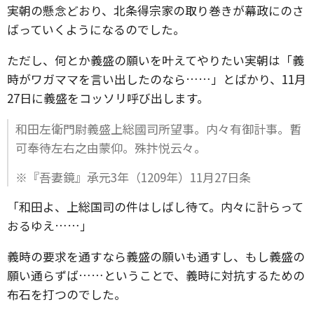
実朝の懸念どおり、北条得宗家の取り巻きが幕政にのさ
ばっていくようになるのでした。
ただし、何とか義盛の願いを叶えてやりたい実朝は「義
時がワガママを言い出したのなら……」とばかり、11月
27日に義盛をコッソリ呼び出します。
和田左衛門尉義盛上総國司所望事。内々有御計事。暫
可奉待左右之由蒙仰。殊抃悦云々。
※『吾妻鏡』承元3年（1209年）11月27日条
「和田よ、上総国司の件はしばし待て。内々に計らって
おるゆえ……」
義時の要求を通すなら義盛の願いも通すし、もし義盛の
願い通らずば……ということで、義時に対抗するための
布石を打つのでした。