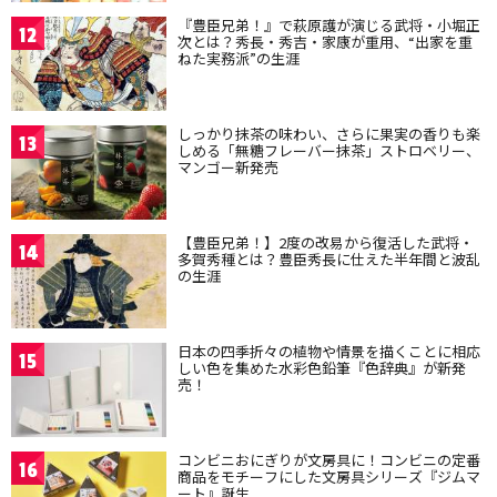
『豊臣兄弟！』で萩原護が演じる武将・小堀正
12
次とは？秀長・秀吉・家康が重用、“出家を重
ねた実務派”の生涯
しっかり抹茶の味わい、さらに果実の香りも楽
13
しめる「無糖フレーバー抹茶」ストロベリー、
マンゴー新発売
【豊臣兄弟！】2度の改易から復活した武将・
14
多賀秀種とは？豊臣秀長に仕えた半年間と波乱
の生涯
日本の四季折々の植物や情景を描くことに相応
15
しい色を集めた水彩色鉛筆『色辞典』が新発
売！
コンビニおにぎりが文房具に！コンビニの定番
16
商品をモチーフにした文房具シリーズ『ジムマ
ート』誕生