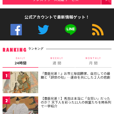
公式アカウントで最新情報ゲット！
ランキング
RANKING
DAILY
WEEKLY
MONTHLY
24時間
週 間
月 間
『豊臣兄弟！』お市と柴田勝家、自刃しての最
1
期と「辞世の句」…運命を共にした２人の悲劇
【豊臣兄弟！】秀吉は本当に「女狂い」だった
2
のか？ 天下人を彩った11人の側室たちを時系列
で一挙紹介