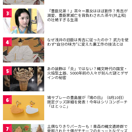
『豊臣兄弟！』茶々＝悪女はほぼ創作？秀吉が
3
溺愛、豊臣家滅亡を背負わされた茶々(井上和)
の壮絶すぎる生涯
なぜ浅井の旧臣は秀吉に従ったのか？ 武力を使
4
わず“自分の味方”に変えた裏工作の技法とは
あの装飾は「炎」ではない？縄文時代の国宝・
5
火焔型土器、5000年前の人々が刻んだ謎とデザ
インの秘密
鳩サブレーの豊島屋が『鳩の日』（8月10日）
6
限定グッズ詳細を発表！今年はシリコンポーチ
「はとっこ」
土偶なりきりパーカーも！青森の縄文遺跡群で
7
発掘された土偶がモチーフのキュートなグッズ