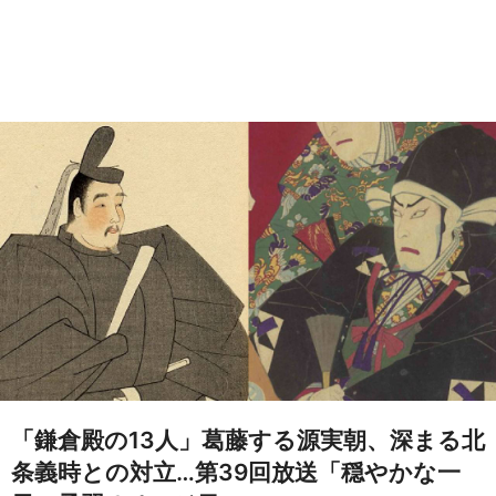
「鎌倉殿の13人」葛藤する源実朝、深まる北
条義時との対立…第39回放送「穏やかな一