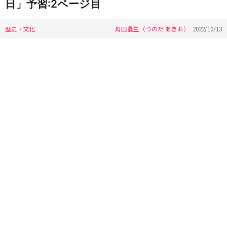
日」予習:2ページ目
歴史・文化
角田晶生（つのだ あきお）
2022/10/13