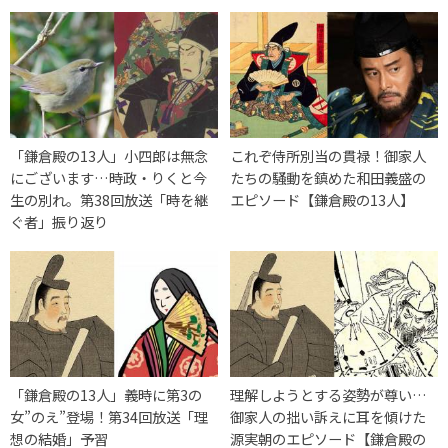
「鎌倉殿の13人」小四郎は無念
これぞ侍所別当の貫禄！御家人
にございます…時政・りくと今
たちの騒動を鎮めた和田義盛の
生の別れ。第38回放送「時を継
エピソード【鎌倉殿の13人】
ぐ者」振り返り
「鎌倉殿の13人」義時に第3の
理解しようとする姿勢が尊い…
女”のえ”登場！第34回放送「理
御家人の拙い訴えに耳を傾けた
想の結婚」予習
源実朝のエピソード【鎌倉殿の