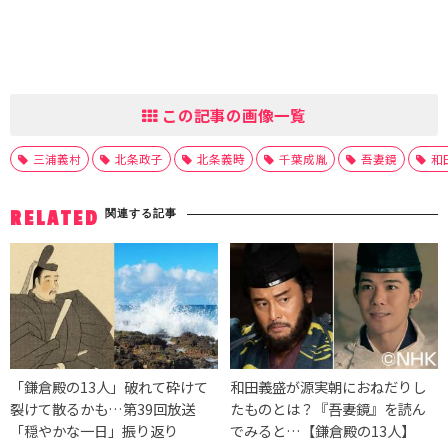
この記事の画像一覧
三浦義村
北条政子
北条義時
千葉成胤
吾妻鏡
和
関連する記事
RELATED
「鎌倉殿の13人」破れて砕けて
和田義盛が源実朝におねだりし
裂けて散るかも…第39回放送
たものとは？『吾妻鏡』を読ん
「穏やかな一日」振り返り
でみると…【鎌倉殿の13人】