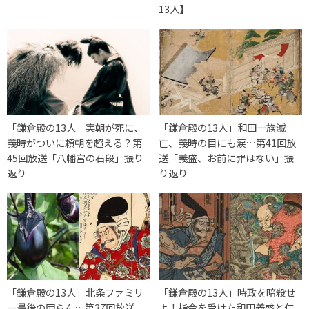
13人】
「鎌倉殿の13人」実朝が死に、
「鎌倉殿の13人」和田一族滅
義時がついに頼朝を超える？第
亡、義時の目にも涙…第41回放
45回放送「八幡宮の石段」振り
送「義盛、お前に罪はない」振
返り
り返り
「鎌倉殿の13人」北条ファミリ
「鎌倉殿の13人」時政を暗殺せ
ー最後の団らん…第37回放送
よ！指令を受けた和田義盛と仁