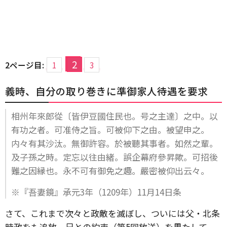
2
2ページ目:
1
3
義時、自分の取り巻きに準御家人待遇を要求
相州年來郎從〔皆伊豆國住民也。号之主達〕之中。以
有功之者。可准侍之旨。可被仰下之由。被望申之。
内々有其沙汰。無御許容。於被聽其事者。如然之輩。
及子孫之時。定忘以往由緒。誤企幕府參昇歟。可招後
難之因縁也。永不可有御免之趣。嚴密被仰出云々。
※『吾妻鏡』承元3年（1209年）11月14日条
さて、これまで次々と政敵を滅ぼし、ついには父・北条
時政をも追放。兄との約束（第5回放送）を果たして