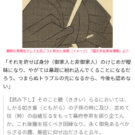
義時の専横を少しでも防ごうと努めた実朝（イメージ）『國文学名家肖像集』より
「それを許せば身分（御家人と非御家人）のけじめが曖
昧になり、やがては幕政に紛れ込んでくることになるだ
ろう。つまらぬトラブルの元になるから、今後も認めな
い」
【読み下し】そのこと聽（ききい）らるにおいては、
しかる如き輩（ともがら）の子孫の時に及び、定めて
往（時）の由緒忘るをもって幕府参昇を誤り企てん
か。これ後難を招くべき因縁なり。永く御免あるべか
らざるの趣、厳密に仰せ出ださると云々。