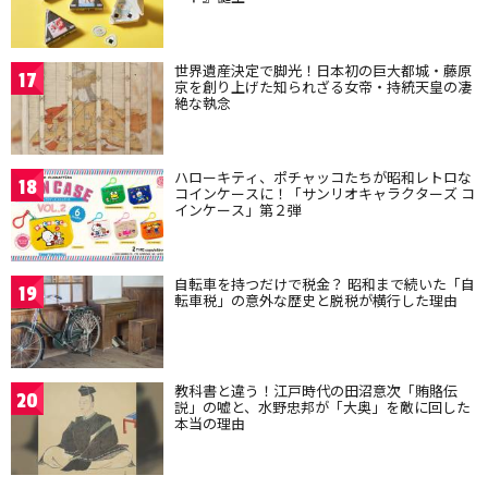
世界遺産決定で脚光！日本初の巨大都城・藤原
17
京を創り上げた知られざる女帝・持統天皇の凄
絶な執念
ハローキティ、ポチャッコたちが昭和レトロな
18
コインケースに！「サンリオキャラクターズ コ
インケース」第２弾
自転車を持つだけで税金？ 昭和まで続いた「自
19
転車税」の意外な歴史と脱税が横行した理由
教科書と違う！江戸時代の田沼意次「賄賂伝
20
説」の嘘と、水野忠邦が「大奥」を敵に回した
本当の理由