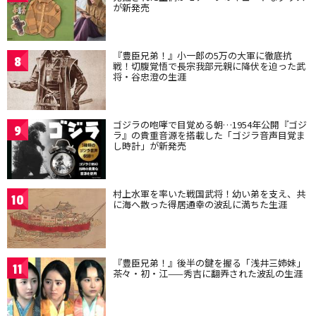
が新発売
『豊臣兄弟！』小一郎の5万の大軍に徹底抗
8
戦！切腹覚悟で長宗我部元親に降伏を迫った武
将・谷忠澄の生涯
ゴジラの咆哮で目覚める朝…1954年公開『ゴジ
9
ラ』の貴重音源を搭載した「ゴジラ音声目覚ま
し時計」が新発売
村上水軍を率いた戦国武将！幼い弟を支え、共
10
に海へ散った得居通幸の波乱に満ちた生涯
『豊臣兄弟！』後半の鍵を握る「浅井三姉妹」
11
茶々・初・江——秀吉に翻弄された波乱の生涯