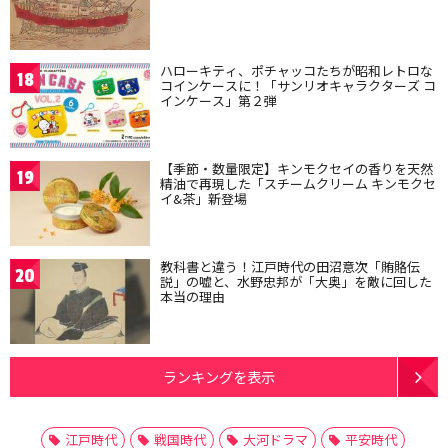
ハローキティ、ポチャッコたちが昭和レトロな
18
コインケースに！「サンリオキャラクターズ コ
インケース」第２弾
【季節・数量限定】キンモクセイの香りを天然
19
精油で再現した「スチームクリーム キンモクセ
イ&茶」新登場
教科書と違う！江戸時代の田沼意次「賄賂伝
20
説」の嘘と、水野忠邦が「大奥」を敵に回した
本当の理由
ランキングを表示
江戸時代
戦国時代
大河ドラマ
平安時代