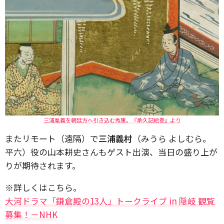
三浦胤義を朝廷方へ引き込む秀康。『承久記絵巻』より
またリモート（遠隔）で
三浦義村
（みうら よしむら。
平六）役の山本耕史さんもゲスト出演、当日の盛り上が
りが期待されます。
※詳しくはこちら。
大河ドラマ「鎌倉殿の13人」トークライブ in 隠岐 観覧
募集！－NHK