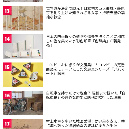
世界遺産決定で脚光！日本初の巨大都城・藤原
13
京を創り上げた知られざる女帝・持統天皇の凄
絶な執念
日本の四季折々の植物や情景を描くことに相応
14
しい色を集めた水彩色鉛筆『色辞典』が新発
売！
コンビニおにぎりが文房具に！コンビニの定番
15
商品をモチーフにした文房具シリーズ『ジムマ
ート』誕生
自転車を持つだけで税金？ 昭和まで続いた「自
16
転車税」の意外な歴史と脱税が横行した理由
村上水軍を率いた戦国武将！幼い弟を支え、共
17
に海へ散った得居通幸の波乱に満ちた生涯