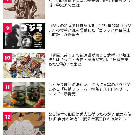
戦！切腹覚悟で長宗我部元親に降伏を迫った武
将・谷忠澄の生涯
ゴジラの咆哮で目覚める朝…1954年公開『ゴジ
9
ラ』の貴重音源を搭載した「ゴジラ音声目覚ま
し時計」が新発売
『豊臣兄弟！』で萩原護が演じる武将・小堀正
10
次とは？秀長・秀吉・家康が重用、“出家を重
ねた実務派”の生涯
しっかり抹茶の味わい、さらに果実の香りも楽
11
しめる「無糖フレーバー抹茶」ストロベリー、
マンゴー新発売
なぜ浅井の旧臣は秀吉に従ったのか？ 武力を使
12
わず“自分の味方”に変えた裏工作の技法とは