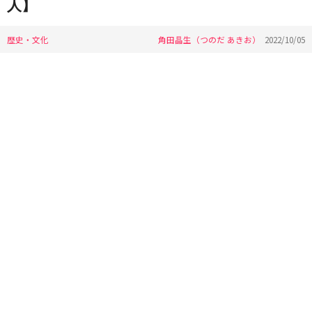
人】
歴史・文化
角田晶生（つのだ あきお）
2022/10/05