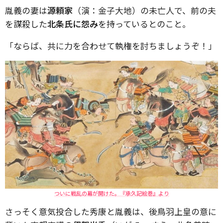
胤義の妻は
源頼家
（演：金子大地）の未亡人で、前の夫
を謀殺した
北条氏に怨み
を持っているとのこと。
「ならば、共に力を合わせて執権を討ちましょうぞ！」
ついに戦乱の幕が開けた。『承久記絵巻』より
さっそく意気投合した秀康と胤義は、後鳥羽上皇の意に