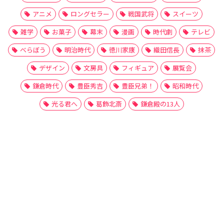
アニメ
ロングセラー
戦国武将
スイーツ
雑学
お菓子
幕末
漫画
時代劇
テレビ
べらぼう
明治時代
徳川家康
織田信長
抹茶
デザイン
文房具
フィギュア
展覧会
鎌倉時代
豊臣秀吉
豊臣兄弟！
昭和時代
光る君へ
葛飾北斎
鎌倉殿の13人