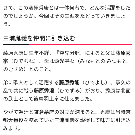
さて、この藤原秀康とは一体何者で、どんな活躍をした
のでしょうか。今回はその生涯をたどっていきましょ
う。
三浦胤義を仲間に引き込む
藤原秀康は生年不詳、『尊卑分脈』によると父は
藤原秀
宗
（ひでむね）、母は
源光基
女（みなもとの みつもと
のむすめ）とのこと。
弟に歌人として活躍する
藤原秀能
（ひでよし）、承久の
乱で共に戦う
藤原秀澄
（ひでずみ）がおり、秀康は北面
の武士として後鳥羽上皇に仕えました。
やがて朝廷と鎌倉幕府の対立が深まると、秀康は当時京
都大番役を務めていた三浦胤義を説得して味方に引き込
みます。