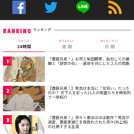
ランキング
RANKING
DAILY
WEEKLY
MONTHLY
24時間
週 間
月 間
『豊臣兄弟！』お市と柴田勝家、自刃しての最
1
期と「辞世の句」…運命を共にした２人の悲劇
【豊臣兄弟！】秀吉は本当に「女狂い」だった
2
のか？ 天下人を彩った11人の側室たちを時系列
で一挙紹介
『豊臣兄弟！』茶々＝悪女はほぼ創作？秀吉が
3
溺愛、豊臣家滅亡を背負わされた茶々(井上和)
の壮絶すぎる生涯