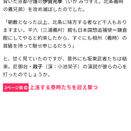
背いた京都守護の
伊賀光季
（いが みつすえ。北条義時
の義兄弟）を攻め滅ぼしたのでした。
「朝敵となった以上、北条に味方する者など千人もおり
ますまい。平六（三浦義村）殿も日本国惣追捕使＝鎌倉
殿にしてやると約束したから、すぐにも相州（義時）の
首級を持って馳せ参じるだろう」
と、甘く見ていたのですが、意外にも坂東武者たちは結
束。尼御台・
政子
（演：小池栄子）の演説が彼らの心を
打ったのでしょうか。
上洛する泰時たちを迎え撃つ
2ページ目