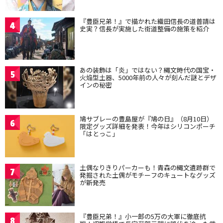
『豊臣兄弟！』で描かれた織田信長の道普請は
4
史実？信長が実施した街道整備の施策を紹介
あの装飾は「炎」ではない？縄文時代の国宝・
5
火焔型土器、5000年前の人々が刻んだ謎とデザ
インの秘密
鳩サブレーの豊島屋が『鳩の日』（8月10日）
6
限定グッズ詳細を発表！今年はシリコンポーチ
「はとっこ」
土偶なりきりパーカーも！青森の縄文遺跡群で
7
発掘された土偶がモチーフのキュートなグッズ
が新発売
『豊臣兄弟！』小一郎の5万の大軍に徹底抗
8