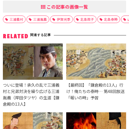
この記事の画像一覧
三浦義村
三浦胤義
伊賀光季
北条政子
北条泰時
関連する記事
RELATED
ついに登場！承久の乱で三浦義
【最終回】「鎌倉殿の13人」行
村と兄弟対決を繰り広げる三浦
け！俺たちの泰時… 第48回放送
胤義（岸田タツヤ）の生涯【鎌
「報いの時」予習
倉殿の13人】