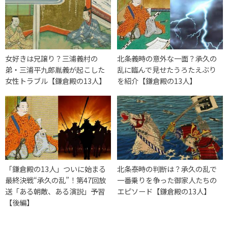
女好きは兄譲り？三浦義村の
北条義時の意外な一面？承久の
弟・三浦平九郎胤義が起こした
乱に臨んで見せたうろたえぶり
女性トラブル【鎌倉殿の13人】
を紹介【鎌倉殿の13人】
「鎌倉殿の13人」ついに始まる
北条泰時の判断は？承久の乱で
最終決戦“承久の乱”！第47回放
一番乗りを争った御家人たちの
送「ある朝敵、ある演説」予習
エピソード【鎌倉殿の13人】
【後編】