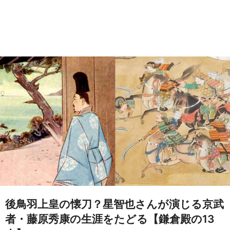
後鳥羽上皇の懐刀？星智也さんが演じる京武
者・藤原秀康の生涯をたどる【鎌倉殿の13