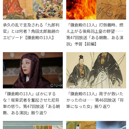
承久の乱で言及される「九郎判
「鎌倉殿の13人」打倒義時、燃
官」とは何者？角田太郎胤親の
え上がる後鳥羽上皇の野望……
エピソード【鎌倉殿の13人】
第47回放送「ある朝敵、ある演
説」予習【前編】
「鎌倉殿の13人」ばかにする
「鎌倉殿の13人」政子が救いた
な！坂東武者を奮起させた尼将
かったのは……第46回放送「将
軍の怒り。第47回放送「ある朝
軍になった女」振り返り
敵、ある演説」振り返り