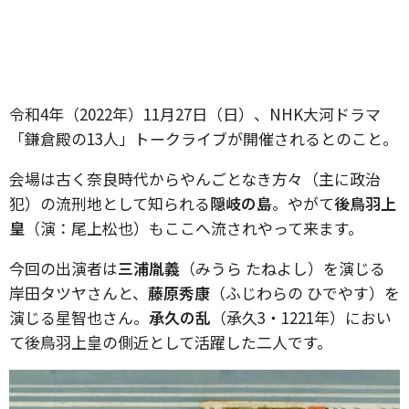
令和4年（2022年）11月27日（日）、NHK大河ドラマ
「鎌倉殿の13人」トークライブが開催されるとのこと。
会場は古く奈良時代からやんごとなき方々（主に政治
犯）の流刑地として知られる
隠岐の島
。やがて
後鳥羽上
皇
（演：尾上松也）もここへ流されやって来ます。
今回の出演者は
三浦胤義
（みうら たねよし）を演じる
岸田タツヤさんと、
藤原秀康
（ふじわらの ひでやす）を
演じる星智也さん。
承久の乱
（承久3・1221年）におい
て後鳥羽上皇の側近として活躍した二人です。