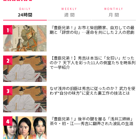
DAILY
WEEKLY
MONTHLY
24時間
週 間
月 間
『豊臣兄弟！』お市と柴田勝家、自刃しての最
1
期と「辞世の句」…運命を共にした２人の悲劇
【豊臣兄弟！】秀吉は本当に「女狂い」だった
2
のか？ 天下人を彩った11人の側室たちを時系列
で一挙紹介
なぜ浅井の旧臣は秀吉に従ったのか？ 武力を使
3
わず“自分の味方”に変えた裏工作の技法とは
『豊臣兄弟！』後半の鍵を握る「浅井三姉妹」
4
茶々・初・江——秀吉に翻弄された波乱の生涯