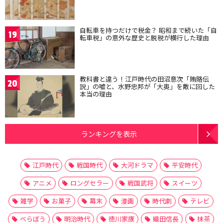
自転車を持つだけで税金？ 昭和まで続いた「自
19
転車税」の意外な歴史と脱税が横行した理由
教科書と違う！江戸時代の田沼意次「賄賂伝
20
説」の嘘と、水野忠邦が「大奥」を敵に回した
本当の理由
ランキングを表示
江戸時代
戦国時代
大河ドラマ
平安時代
アニメ
ロングセラー
戦国武将
スイーツ
雑学
お菓子
幕末
漫画
時代劇
テレビ
べらぼう
明治時代
徳川家康
織田信長
抹茶