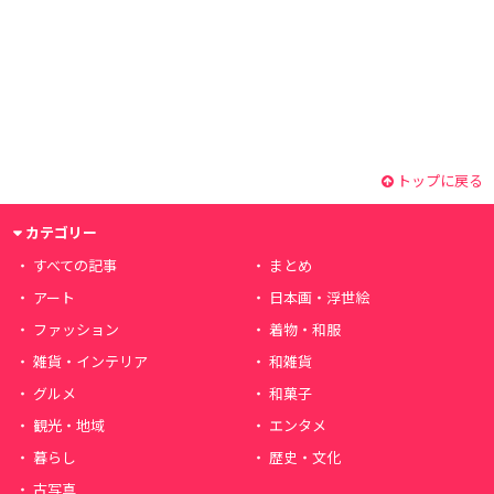
トップに戻る
カテゴリー
すべての記事
まとめ
アート
日本画・浮世絵
ファッション
着物・和服
雑貨・インテリア
和雑貨
グルメ
和菓子
観光・地域
エンタメ
暮らし
歴史・文化
古写真