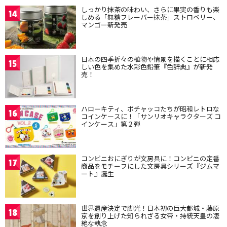
しっかり抹茶の味わい、さらに果実の香りも楽
14
しめる「無糖フレーバー抹茶」ストロベリー、
マンゴー新発売
日本の四季折々の植物や情景を描くことに相応
15
しい色を集めた水彩色鉛筆『色辞典』が新発
売！
ハローキティ、ポチャッコたちが昭和レトロな
16
コインケースに！「サンリオキャラクターズ コ
インケース」第２弾
コンビニおにぎりが文房具に！コンビニの定番
17
商品をモチーフにした文房具シリーズ『ジムマ
ート』誕生
世界遺産決定で脚光！日本初の巨大都城・藤原
18
京を創り上げた知られざる女帝・持統天皇の凄
絶な執念