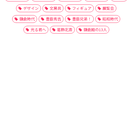
デザイン
文房具
フィギュア
展覧会
鎌倉時代
豊臣秀吉
豊臣兄弟！
昭和時代
光る君へ
葛飾北斎
鎌倉殿の13人