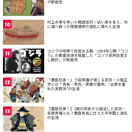
が新発売
村上水軍を率いた戦国武将！幼い弟を支え、共
10
に海へ散った得居通幸の波乱に満ちた生涯
ゴジラの咆哮で目覚める朝…1954年公開『ゴジ
11
ラ』の貴重音源を搭載した「ゴジラ音声目覚ま
し時計」が新発売
『豊臣兄弟！』で萩原護が演じる武将・小堀正
12
次とは？秀長・秀吉・家康が重用、“出家を重
ねた実務派”の生涯
【豊臣兄弟！】2度の改易から復活した武将・
13
多賀秀種とは？豊臣秀長に仕えた半年間と波乱
の生涯