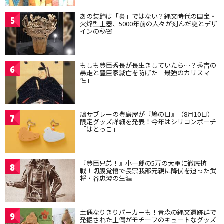
あの装飾は「炎」ではない？縄文時代の国宝・
5
火焔型土器、5000年前の人々が刻んだ謎とデザ
インの秘密
もしも豊臣秀長が長生きしていたら…？秀吉の
6
暴走と豊臣家滅亡を防げた「最強のカリスマ
性」
鳩サブレーの豊島屋が『鳩の日』（8月10日）
7
限定グッズ詳細を発表！今年はシリコンポーチ
「はとっこ」
『豊臣兄弟！』小一郎の5万の大軍に徹底抗
8
戦！切腹覚悟で長宗我部元親に降伏を迫った武
将・谷忠澄の生涯
土偶なりきりパーカーも！青森の縄文遺跡群で
9
発掘された土偶がモチーフのキュートなグッズ