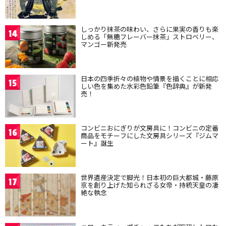
しっかり抹茶の味わい、さらに果実の香りも楽
14
しめる「無糖フレーバー抹茶」ストロベリー、
マンゴー新発売
日本の四季折々の植物や情景を描くことに相応
15
しい色を集めた水彩色鉛筆『色辞典』が新発
売！
コンビニおにぎりが文房具に！コンビニの定番
16
商品をモチーフにした文房具シリーズ『ジムマ
ート』誕生
世界遺産決定で脚光！日本初の巨大都城・藤原
17
京を創り上げた知られざる女帝・持統天皇の凄
絶な執念