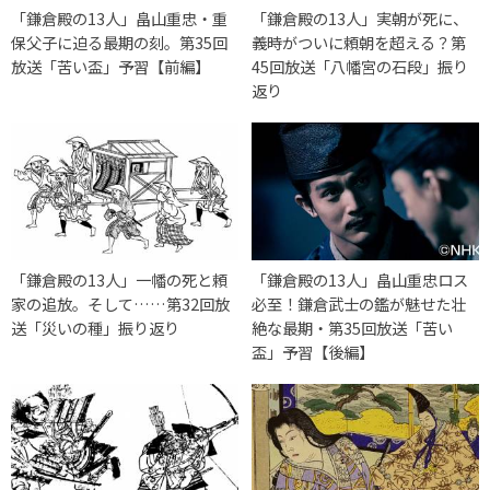
「鎌倉殿の13人」畠山重忠・重
「鎌倉殿の13人」実朝が死に、
保父子に迫る最期の刻。第35回
義時がついに頼朝を超える？第
放送「苦い盃」予習【前編】
45回放送「八幡宮の石段」振り
返り
「鎌倉殿の13人」一幡の死と頼
「鎌倉殿の13人」畠山重忠ロス
家の追放。そして……第32回放
必至！鎌倉武士の鑑が魅せた壮
送「災いの種」振り返り
絶な最期・第35回放送「苦い
盃」予習【後編】