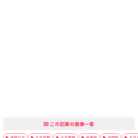
この記事の画像一覧
伊賀の方
北条政範
北条義時
吾妻鏡
坊門姫
大河