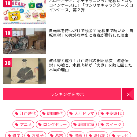
ハローキティ、ポチャッコたちが昭和レトロな
18
コインケースに！「サンリオキャラクターズ コ
インケース」第２弾
自転車を持つだけで税金？ 昭和まで続いた「自
19
転車税」の意外な歴史と脱税が横行した理由
教科書と違う！江戸時代の田沼意次「賄賂伝
20
説」の嘘と、水野忠邦が「大奥」を敵に回した
本当の理由
ランキングを表示
江戸時代
戦国時代
大河ドラマ
平安時代
アニメ
ロングセラー
戦国武将
スイーツ
雑学
お菓子
幕末
漫画
時代劇
テレビ