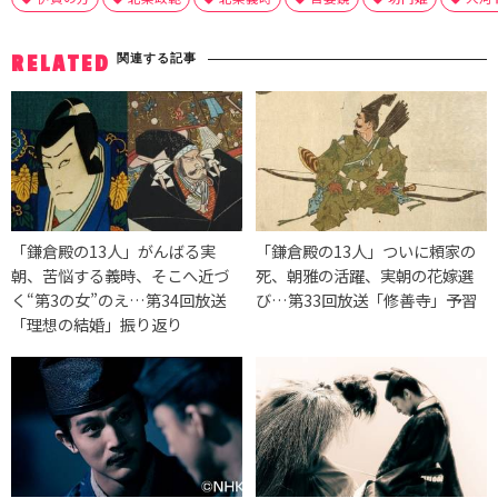
関連する記事
RELATED
「鎌倉殿の13人」がんばる実
「鎌倉殿の13人」ついに頼家の
朝、苦悩する義時、そこへ近づ
死、朝雅の活躍、実朝の花嫁選
く“第3の女”のえ…第34回放送
び…第33回放送「修善寺」予習
「理想の結婚」振り返り