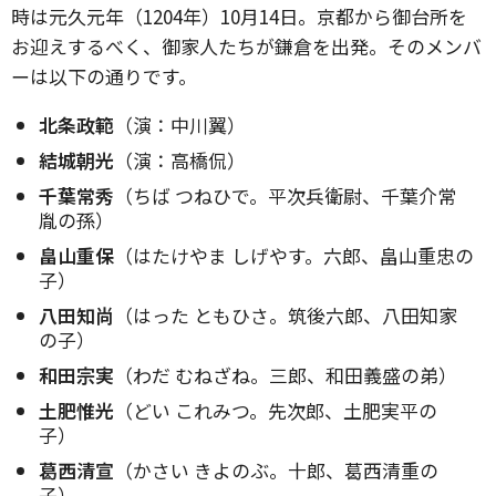
時は元久元年（1204年）10月14日。京都から御台所を
お迎えするべく、御家人たちが鎌倉を出発。そのメンバ
ーは以下の通りです。
北条政範
（演：中川翼）
結城朝光
（演：高橋侃）
千葉常秀
（ちば つねひで。平次兵衛尉、千葉介常
胤の孫）
畠山重保
（はたけやま しげやす。六郎、畠山重忠の
子）
八田知尚
（はった ともひさ。筑後六郎、八田知家
の子）
和田宗実
（わだ むねざね。三郎、和田義盛の弟）
土肥惟光
（どい これみつ。先次郎、土肥実平の
子）
葛西清宣
（かさい きよのぶ。十郎、葛西清重の
子）