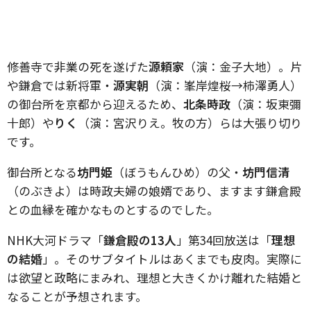
修善寺で非業の死を遂げた
源頼家
（演：金子大地）。片
や鎌倉では新将軍・
源実朝
（演：峯岸煌桜→柿澤勇人）
の御台所を京都から迎えるため、
北条時政
（演：坂東彌
十郎）や
りく
（演：宮沢りえ。牧の方）らは大張り切り
です。
御台所となる
坊門姫
（ぼうもんひめ）の父・
坊門信清
（のぶきよ）は時政夫婦の娘婿であり、ますます鎌倉殿
との血縁を確かなものとするのでした。
NHK大河ドラマ「
鎌倉殿の13人
」第34回放送は「
理想
の結婚
」。そのサブタイトルはあくまでも皮肉。実際に
は欲望と政略にまみれ、理想と大きくかけ離れた結婚と
なることが予想されます。