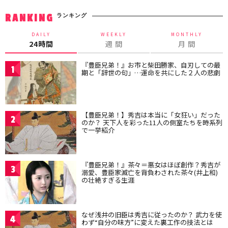
ランキング
RANKING
DAILY
WEEKLY
MONTHLY
24時間
週 間
月 間
『豊臣兄弟！』お市と柴田勝家、自刃しての最
1
期と「辞世の句」…運命を共にした２人の悲劇
【豊臣兄弟！】秀吉は本当に「女狂い」だった
2
のか？ 天下人を彩った11人の側室たちを時系列
で一挙紹介
『豊臣兄弟！』茶々＝悪女はほぼ創作？秀吉が
3
溺愛、豊臣家滅亡を背負わされた茶々(井上和)
の壮絶すぎる生涯
なぜ浅井の旧臣は秀吉に従ったのか？ 武力を使
4
わず“自分の味方”に変えた裏工作の技法とは