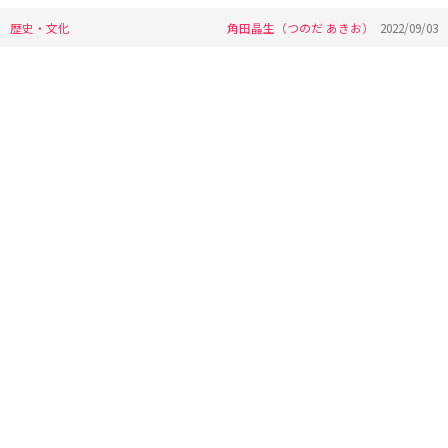
歴史・文化
角田晶生（つのだ あきお）
2022/09/03