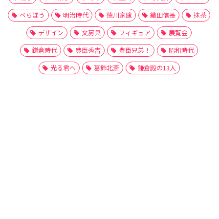
べらぼう
明治時代
徳川家康
織田信長
抹茶
デザイン
文房具
フィギュア
展覧会
鎌倉時代
豊臣秀吉
豊臣兄弟！
昭和時代
光る君へ
葛飾北斎
鎌倉殿の13人