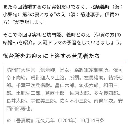
また今回結婚するのは実朝だけでなく、
北条義時
（演：
小栗旬）第3の妻となる“
のえ
（演：菊池凛子。伊賀の
方）”が登場します。
そこで今回は実朝と坊門姫、義時とのえ（伊賀の方)の
結婚+αを紹介。大河ドラマの予習をしていきましょう。
御台所をお迎えに上洛する若武者たち
坊門前大納言〔信淸卿〕息女。爲將軍家御臺所。依可
令下向給。爲御迎人々上洛。所謂。左馬權助。結城七
郎。千葉平次兵衛尉。畠山六郎。筑後六郎。和田三
郎。土肥先二郎。葛西十郎。佐原太郎。多々良四郎。
長井太郎。宇佐美三郎。佐々木小三郎。南條平次。安
西四郎等也。
※『吾妻鏡』元久元年（1204年）10月14日条