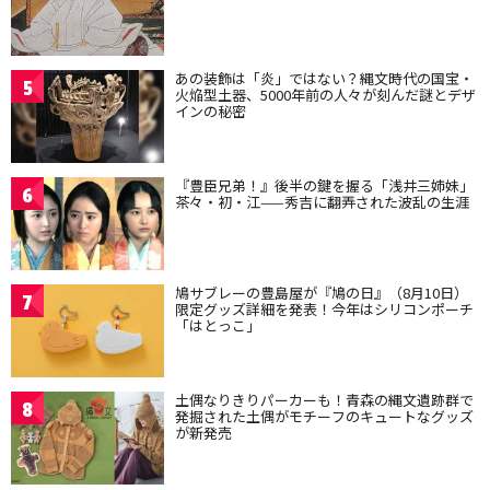
あの装飾は「炎」ではない？縄文時代の国宝・
5
火焔型土器、5000年前の人々が刻んだ謎とデザ
インの秘密
『豊臣兄弟！』後半の鍵を握る「浅井三姉妹」
6
茶々・初・江——秀吉に翻弄された波乱の生涯
鳩サブレーの豊島屋が『鳩の日』（8月10日）
7
限定グッズ詳細を発表！今年はシリコンポーチ
「はとっこ」
土偶なりきりパーカーも！青森の縄文遺跡群で
8
発掘された土偶がモチーフのキュートなグッズ
が新発売