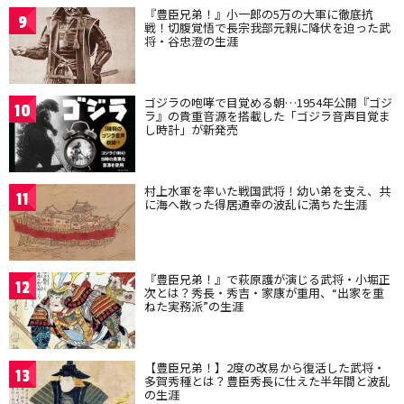
『豊臣兄弟！』小一郎の5万の大軍に徹底抗
9
戦！切腹覚悟で長宗我部元親に降伏を迫った武
将・谷忠澄の生涯
ゴジラの咆哮で目覚める朝…1954年公開『ゴジ
10
ラ』の貴重音源を搭載した「ゴジラ音声目覚ま
し時計」が新発売
村上水軍を率いた戦国武将！幼い弟を支え、共
11
に海へ散った得居通幸の波乱に満ちた生涯
『豊臣兄弟！』で萩原護が演じる武将・小堀正
12
次とは？秀長・秀吉・家康が重用、“出家を重
ねた実務派”の生涯
【豊臣兄弟！】2度の改易から復活した武将・
13
多賀秀種とは？豊臣秀長に仕えた半年間と波乱
の生涯