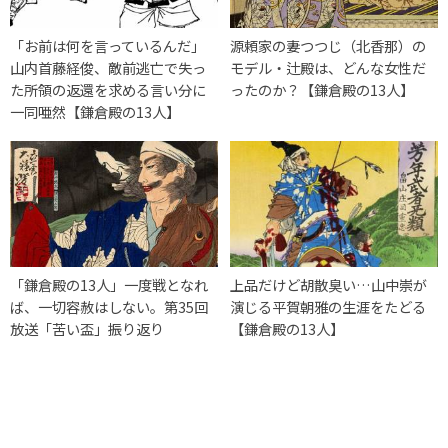
「お前は何を言っているんだ」
源頼家の妻つつじ（北香那）の
山内首藤経俊、敵前逃亡で失っ
モデル・辻殿は、どんな女性だ
た所領の返還を求める言い分に
ったのか？【鎌倉殿の13人】
一同唖然【鎌倉殿の13人】
「鎌倉殿の13人」一度戦となれ
上品だけど胡散臭い…山中崇が
ば、一切容赦はしない。第35回
演じる平賀朝雅の生涯をたどる
放送「苦い盃」振り返り
【鎌倉殿の13人】