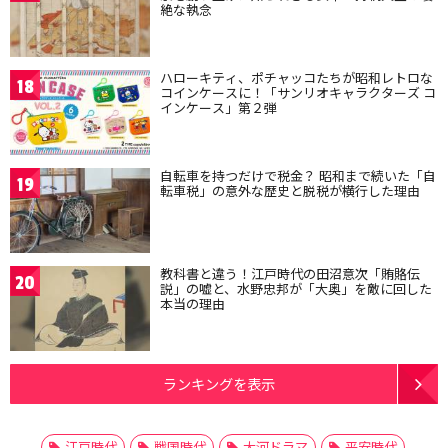
絶な執念
ハローキティ、ポチャッコたちが昭和レトロな
18
コインケースに！「サンリオキャラクターズ コ
インケース」第２弾
自転車を持つだけで税金？ 昭和まで続いた「自
19
転車税」の意外な歴史と脱税が横行した理由
教科書と違う！江戸時代の田沼意次「賄賂伝
20
説」の嘘と、水野忠邦が「大奥」を敵に回した
本当の理由
ランキングを表示
江戸時代
戦国時代
大河ドラマ
平安時代