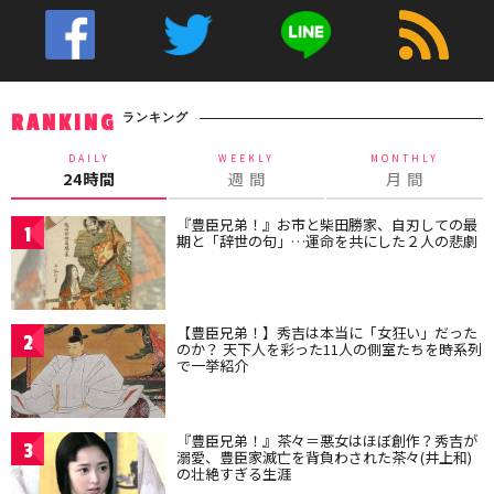
ランキング
RANKING
DAILY
WEEKLY
MONTHLY
24時間
週 間
月 間
『豊臣兄弟！』お市と柴田勝家、自刃しての最
1
期と「辞世の句」…運命を共にした２人の悲劇
【豊臣兄弟！】秀吉は本当に「女狂い」だった
2
のか？ 天下人を彩った11人の側室たちを時系列
で一挙紹介
『豊臣兄弟！』茶々＝悪女はほぼ創作？秀吉が
3
溺愛、豊臣家滅亡を背負わされた茶々(井上和)
の壮絶すぎる生涯