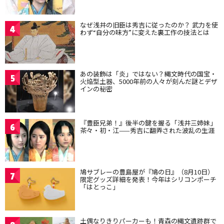
なぜ浅井の旧臣は秀吉に従ったのか？ 武力を使
4
わず“自分の味方”に変えた裏工作の技法とは
あの装飾は「炎」ではない？縄文時代の国宝・
5
火焔型土器、5000年前の人々が刻んだ謎とデザ
インの秘密
『豊臣兄弟！』後半の鍵を握る「浅井三姉妹」
6
茶々・初・江——秀吉に翻弄された波乱の生涯
鳩サブレーの豊島屋が『鳩の日』（8月10日）
7
限定グッズ詳細を発表！今年はシリコンポーチ
「はとっこ」
土偶なりきりパーカーも！青森の縄文遺跡群で