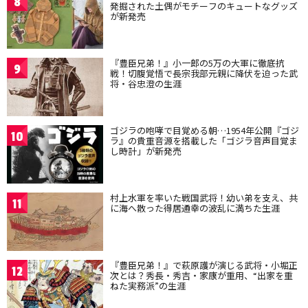
8
発掘された土偶がモチーフのキュートなグッズ
が新発売
『豊臣兄弟！』小一郎の5万の大軍に徹底抗
9
戦！切腹覚悟で長宗我部元親に降伏を迫った武
将・谷忠澄の生涯
ゴジラの咆哮で目覚める朝…1954年公開『ゴジ
10
ラ』の貴重音源を搭載した「ゴジラ音声目覚ま
し時計」が新発売
村上水軍を率いた戦国武将！幼い弟を支え、共
11
に海へ散った得居通幸の波乱に満ちた生涯
『豊臣兄弟！』で萩原護が演じる武将・小堀正
12
次とは？秀長・秀吉・家康が重用、“出家を重
ねた実務派”の生涯