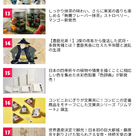
しっかり抹茶の味わい、さらに果実の香りも楽
13
しめる「無糖フレーバー抹茶」ストロベリー、
マンゴー新発売
【豊臣兄弟！】2度の改易から復活した武将・
14
多賀秀種とは？豊臣秀長に仕えた半年間と波乱
の生涯
日本の四季折々の植物や情景を描くことに相応
15
しい色を集めた水彩色鉛筆『色辞典』が新発
売！
コンビニおにぎりが文房具に！コンビニの定番
16
商品をモチーフにした文房具シリーズ『ジムマ
ート』誕生
世界遺産決定で脚光！日本初の巨大都城・藤原
17
京を創り上げた知られざる女帝・持統天皇の凄