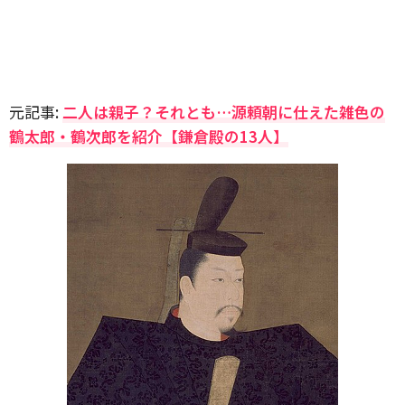
元記事:
二人は親子？それとも…源頼朝に仕えた雑色の
鶴太郎・鶴次郎を紹介【鎌倉殿の13人】