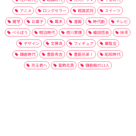
アニメ
ロングセラー
戦国武将
スイーツ
雑学
お菓子
幕末
漫画
時代劇
テレビ
べらぼう
明治時代
徳川家康
織田信長
抹茶
デザイン
文房具
フィギュア
展覧会
鎌倉時代
豊臣秀吉
豊臣兄弟！
昭和時代
光る君へ
葛飾北斎
鎌倉殿の13人