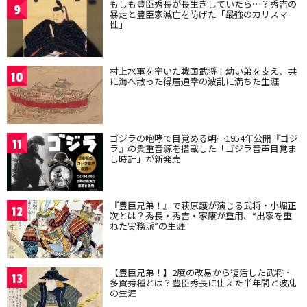
もしも豊臣秀長が長生きしていたら…？秀吉の
9
暴走と豊臣家滅亡を防げた「最強のカリスマ
性」
村上水軍を率いた戦国武将！幼い弟を支え、共
10
に海へ散った得居通幸の波乱に満ちた生涯
ゴジラの咆哮で目覚める朝…1954年公開『ゴジ
11
ラ』の貴重音源を搭載した「ゴジラ音声目覚ま
し時計」が新発売
『豊臣兄弟！』で萩原護が演じる武将・小堀正
12
次とは？秀長・秀吉・家康が重用、“出家を重
ねた実務派”の生涯
【豊臣兄弟！】2度の改易から復活した武将・
13
多賀秀種とは？豊臣秀長に仕えた半年間と波乱
の生涯