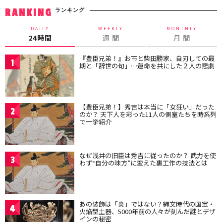
ランキング
RANKING
DAILY
WEEKLY
MONTHLY
24時間
週 間
月 間
『豊臣兄弟！』お市と柴田勝家、自刃しての最
1
期と「辞世の句」…運命を共にした２人の悲劇
【豊臣兄弟！】秀吉は本当に「女狂い」だった
2
のか？ 天下人を彩った11人の側室たちを時系列
で一挙紹介
なぜ浅井の旧臣は秀吉に従ったのか？ 武力を使
3
わず“自分の味方”に変えた裏工作の技法とは
あの装飾は「炎」ではない？縄文時代の国宝・
4
火焔型土器、5000年前の人々が刻んだ謎とデザ
インの秘密