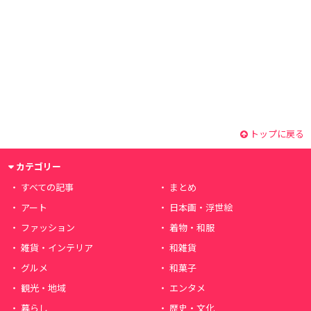
トップに戻る
カテゴリー
すべての記事
まとめ
アート
日本画・浮世絵
ファッション
着物・和服
雑貨・インテリア
和雑貨
グルメ
和菓子
観光・地域
エンタメ
暮らし
歴史・文化