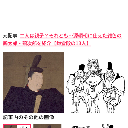
元記事:
二人は親子？それとも…源頼朝に仕えた雑色の
鶴太郎・鶴次郎を紹介【鎌倉殿の13人】
記事内のその他の画像