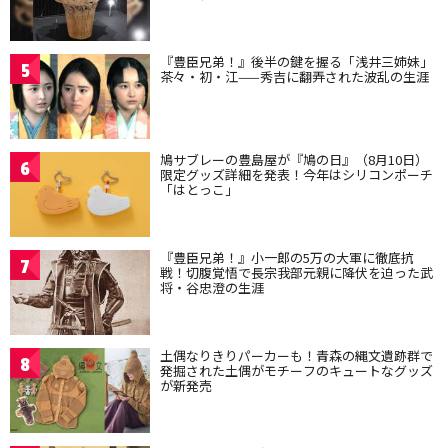
『豊臣兄弟！』後半の鍵を握る「浅井三姉妹」
5
茶々・初・江——秀吉に翻弄された波乱の生涯
鳩サブレーの豊島屋が『鳩の日』（8月10日）
6
限定グッズ詳細を発表！今年はシリコンポーチ
「はとっこ」
『豊臣兄弟！』小一郎の5万の大軍に徹底抗
7
戦！切腹覚悟で長宗我部元親に降伏を迫った武
将・谷忠澄の生涯
土偶なりきりパーカーも！青森の縄文遺跡群で
8
発掘された土偶がモチーフのキュートなグッズ
が新発売