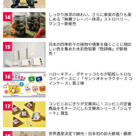
しっかり抹茶の味わい、さらに果実の香りも楽
14
しめる「無糖フレーバー抹茶」ストロベリー、
マンゴー新発売
日本の四季折々の植物や情景を描くことに相応
15
しい色を集めた水彩色鉛筆『色辞典』が新発
売！
ハローキティ、ポチャッコたちが昭和レトロな
16
コインケースに！「サンリオキャラクターズ コ
インケース」第２弾
コンビニおにぎりが文房具に！コンビニの定番
17
商品をモチーフにした文房具シリーズ『ジムマ
ート』誕生
世界遺産決定で脚光！日本初の巨大都城・藤原