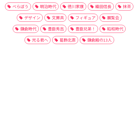
べらぼう
明治時代
徳川家康
織田信長
抹茶
デザイン
文房具
フィギュア
展覧会
鎌倉時代
豊臣秀吉
豊臣兄弟！
昭和時代
光る君へ
葛飾北斎
鎌倉殿の13人