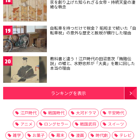
18
京を創り上げた知られざる女帝・持統天皇の凄
絶な執念
自転車を持つだけで税金？ 昭和まで続いた「自
19
転車税」の意外な歴史と脱税が横行した理由
教科書と違う！江戸時代の田沼意次「賄賂伝
20
説」の嘘と、水野忠邦が「大奥」を敵に回した
本当の理由
ランキングを表示
江戸時代
戦国時代
大河ドラマ
平安時代
アニメ
ロングセラー
戦国武将
スイーツ
雑学
お菓子
幕末
漫画
時代劇
テレビ