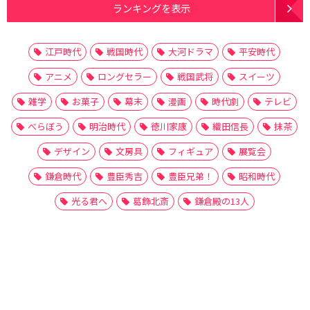
ランキングを表示
江戸時代
戦国時代
大河ドラマ
平安時代
アニメ
ロングセラー
戦国武将
スイーツ
雑学
お菓子
幕末
漫画
時代劇
テレビ
べらぼう
明治時代
徳川家康
織田信長
抹茶
デザイン
文房具
フィギュア
展覧会
鎌倉時代
豊臣秀吉
豊臣兄弟！
昭和時代
光る君へ
葛飾北斎
鎌倉殿の13人