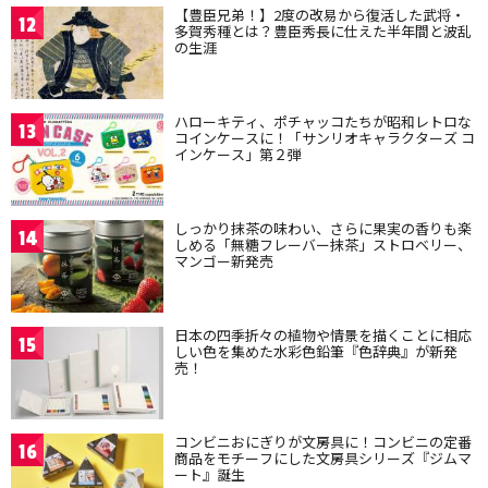
【豊臣兄弟！】2度の改易から復活した武将・
12
多賀秀種とは？豊臣秀長に仕えた半年間と波乱
の生涯
ハローキティ、ポチャッコたちが昭和レトロな
13
コインケースに！「サンリオキャラクターズ コ
インケース」第２弾
しっかり抹茶の味わい、さらに果実の香りも楽
14
しめる「無糖フレーバー抹茶」ストロベリー、
マンゴー新発売
日本の四季折々の植物や情景を描くことに相応
15
しい色を集めた水彩色鉛筆『色辞典』が新発
売！
コンビニおにぎりが文房具に！コンビニの定番
16
商品をモチーフにした文房具シリーズ『ジムマ
ート』誕生