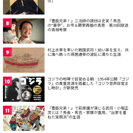
性」
『豊臣兄弟！』三法師の誘拐は史実？秀吉
8
の“暴挙”、お市＆勝家再婚の真意…第30回放送
の真相考察
村上水軍を率いた戦国武将！幼い弟を支え、共
9
に海へ散った得居通幸の波乱に満ちた生涯
ゴジラの咆哮で目覚める朝…1954年公開『ゴジ
10
ラ』の貴重音源を搭載した「ゴジラ音声目覚ま
し時計」が新発売
『豊臣兄弟！』で萩原護が演じる武将・小堀正
11
次とは？秀長・秀吉・家康が重用、“出家を重
ねた実務派”の生涯