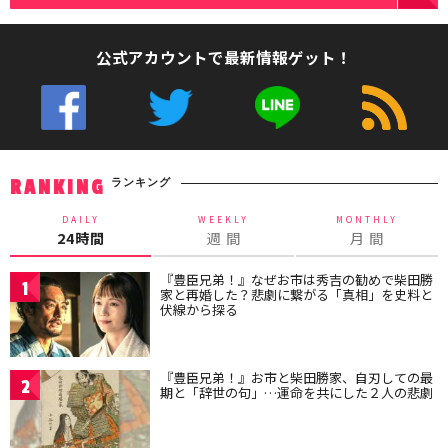
公式アカウントで最新情報ゲット！
ランキング
RANKING
DAILY
WEEKLY
MONTHLY
24時間
週 間
月 間
『豊臣兄弟！』なぜお市は秀吉の勧めで柴田勝
1
家と再婚した？悲劇に繋がる「真相」を史料と
伏線から探る
『豊臣兄弟！』お市と柴田勝家、自刃しての最
2
期と「辞世の句」…運命を共にした２人の悲劇