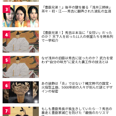
『豊臣兄弟！』後半の鍵を握る「浅井三姉妹」
3
茶々・初・江——秀吉に翻弄された波乱の生涯
【豊臣兄弟！】秀吉は本当に「女狂い」だった
4
のか？ 天下人を彩った11人の側室たちを時系列
で一挙紹介
なぜ浅井の旧臣は秀吉に従ったのか？ 武力を使
5
わず“自分の味方”に変えた裏工作の技法とは
あの装飾は「炎」ではない？縄文時代の国宝・
6
火焔型土器、5000年前の人々が刻んだ謎とデザ
インの秘密
もしも豊臣秀長が長生きしていたら…？秀吉の
7
暴走と豊臣家滅亡を防げた「最強のカリスマ