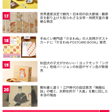
世界遺産決定で脚光！日本初の巨大都城・藤原
17
京を創り上げた知られざる女帝・持統天皇の凄
絶な執念
手ぬぐい専門店「かまわぬ」の人気柄がポスト
18
カードに『かまわぬ POSTCARD BOOK』発売
秋田犬の子犬がかわいい！ヨックモック「シガ
19
ール」地域バージョンの秋田デザイン缶が新発
売
教科書と違う！江戸時代の田沼意次「賄賂伝
20
説」の嘘と、水野忠邦が「大奥」を敵に回した
本当の理由