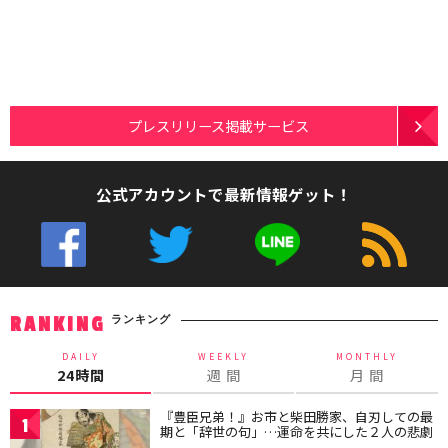
プレスリリース掲載サービス
公式アカウントで最新情報ゲット！
ランキング
RANKING
DAILY
WEEKLY
MONTHLY
24時間
週 間
月 間
『豊臣兄弟！』お市と柴田勝家、自刃しての最
1
期と「辞世の句」…運命を共にした２人の悲劇