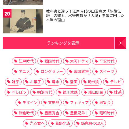
教科書と違う！江戸時代の田沼意次「賄賂伝
20
説」の嘘と、水野忠邦が「大奥」を敵に回した
本当の理由
ランキングを表示
江戸時代
戦国時代
大河ドラマ
平安時代
アニメ
ロングセラー
戦国武将
スイーツ
雑学
お菓子
幕末
漫画
時代劇
テレビ
べらぼう
明治時代
徳川家康
織田信長
抹茶
デザイン
文房具
フィギュア
展覧会
鎌倉時代
豊臣秀吉
豊臣兄弟！
昭和時代
光る君へ
葛飾北斎
鎌倉殿の13人