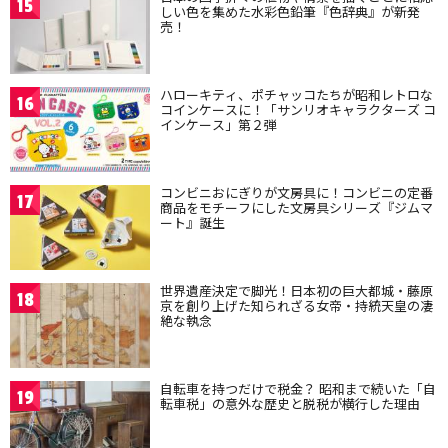
15
しい色を集めた水彩色鉛筆『色辞典』が新発
売！
ハローキティ、ポチャッコたちが昭和レトロな
16
コインケースに！「サンリオキャラクターズ コ
インケース」第２弾
コンビニおにぎりが文房具に！コンビニの定番
17
商品をモチーフにした文房具シリーズ『ジムマ
ート』誕生
世界遺産決定で脚光！日本初の巨大都城・藤原
18
京を創り上げた知られざる女帝・持統天皇の凄
絶な執念
自転車を持つだけで税金？ 昭和まで続いた「自
19
転車税」の意外な歴史と脱税が横行した理由