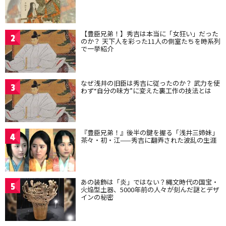
【豊臣兄弟！】秀吉は本当に「女狂い」だった
2
のか？ 天下人を彩った11人の側室たちを時系列
で一挙紹介
なぜ浅井の旧臣は秀吉に従ったのか？ 武力を使
3
わず“自分の味方”に変えた裏工作の技法とは
『豊臣兄弟！』後半の鍵を握る「浅井三姉妹」
4
茶々・初・江——秀吉に翻弄された波乱の生涯
あの装飾は「炎」ではない？縄文時代の国宝・
5
火焔型土器、5000年前の人々が刻んだ謎とデザ
インの秘密