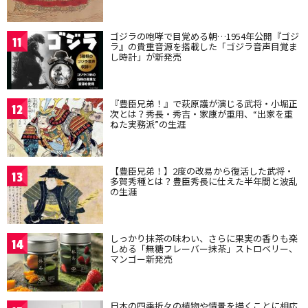
ゴジラの咆哮で目覚める朝…1954年公開『ゴジ
11
ラ』の貴重音源を搭載した「ゴジラ音声目覚ま
し時計」が新発売
『豊臣兄弟！』で萩原護が演じる武将・小堀正
12
次とは？秀長・秀吉・家康が重用、“出家を重
ねた実務派”の生涯
【豊臣兄弟！】2度の改易から復活した武将・
13
多賀秀種とは？豊臣秀長に仕えた半年間と波乱
の生涯
しっかり抹茶の味わい、さらに果実の香りも楽
14
しめる「無糖フレーバー抹茶」ストロベリー、
マンゴー新発売
日本の四季折々の植物や情景を描くことに相応