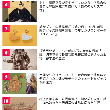
もしも豊臣秀長が長生きしていたら…？秀吉の
6
暴走と豊臣家滅亡を防げた「最強のカリスマ
性」
鳩サブレーの豊島屋が『鳩の日』（8月10日）
7
限定グッズ詳細を発表！今年はシリコンポーチ
「はとっこ」
『豊臣兄弟！』小一郎の5万の大軍に徹底抗
8
戦！切腹覚悟で長宗我部元親に降伏を迫った武
将・谷忠澄の生涯
土偶なりきりパーカーも！青森の縄文遺跡群で
9
発掘された土偶がモチーフのキュートなグッズ
が新発売
村上水軍を率いた戦国武将！幼い弟を支え、共
10
に海へ散った得居通幸の波乱に満ちた生涯