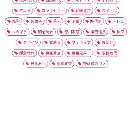
アニメ
ロングセラー
戦国武将
スイーツ
雑学
お菓子
幕末
漫画
時代劇
テレビ
べらぼう
明治時代
徳川家康
織田信長
抹茶
デザイン
文房具
フィギュア
展覧会
鎌倉時代
豊臣秀吉
豊臣兄弟！
昭和時代
光る君へ
葛飾北斎
鎌倉殿の13人