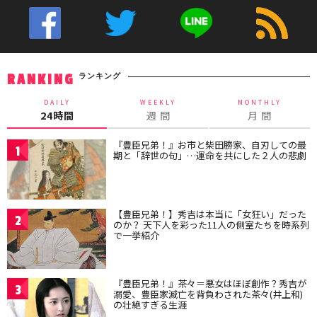
ランキング
RANKING
DAILY
WEEKLY
MONTHLY
24時間
週 間
月 間
『豊臣兄弟！』お市と柴田勝家、自刃しての最
1
期と「辞世の句」…運命を共にした２人の悲劇
【豊臣兄弟！】秀吉は本当に「女狂い」だった
2
のか？ 天下人を彩った11人の側室たちを時系列
で一挙紹介
『豊臣兄弟！』茶々＝悪女はほぼ創作？秀吉が
3
溺愛、豊臣家滅亡を背負わされた茶々(井上和)
の壮絶すぎる生涯