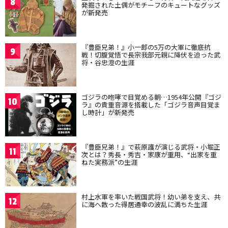
8
発掘された土偶がモチーフのキュートなグッズ
が新発売
『豊臣兄弟！』小一郎の5万の大軍に徹底抗
9
戦！切腹覚悟で長宗我部元親に降伏を迫った武
将・谷忠澄の生涯
ゴジラの咆哮で目覚める朝…1954年公開『ゴジ
10
ラ』の貴重音源を搭載した「ゴジラ音声目覚ま
し時計」が新発売
『豊臣兄弟！』で萩原護が演じる武将・小堀正
11
次とは？秀長・秀吉・家康が重用、“出家を重
ねた実務派”の生涯
村上水軍を率いた戦国武将！幼い弟を支え、共
12
に海へ散った得居通幸の波乱に満ちた生涯