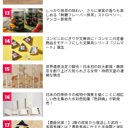
しっかり抹茶の味わい、さらに果実の香りも楽
13
しめる「無糖フレーバー抹茶」ストロベリー、
マンゴー新発売
コンビニおにぎりが文房具に！コンビニの定番
14
商品をモチーフにした文房具シリーズ『ジムマ
ート』誕生
世界遺産決定で脚光！日本初の巨大都城・藤原
15
京を創り上げた知られざる女帝・持統天皇の凄
絶な執念
日本の四季折々の植物や情景を描くことに相応
16
しい色を集めた水彩色鉛筆『色辞典』が新発
売！
【豊臣兄弟！】2度の改易から復活した武将・
17
多賀秀種とは？豊臣秀長に仕えた半年間と波乱