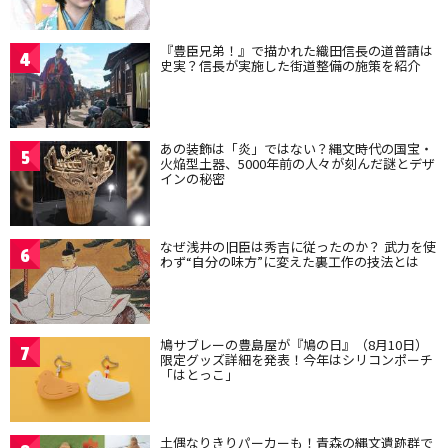
『豊臣兄弟！』で描かれた織田信長の道普請は
4
史実？信長が実施した街道整備の施策を紹介
あの装飾は「炎」ではない？縄文時代の国宝・
5
火焔型土器、5000年前の人々が刻んだ謎とデザ
インの秘密
なぜ浅井の旧臣は秀吉に従ったのか？ 武力を使
6
わず“自分の味方”に変えた裏工作の技法とは
鳩サブレーの豊島屋が『鳩の日』（8月10日）
7
限定グッズ詳細を発表！今年はシリコンポーチ
「はとっこ」
土偶なりきりパーカーも！青森の縄文遺跡群で