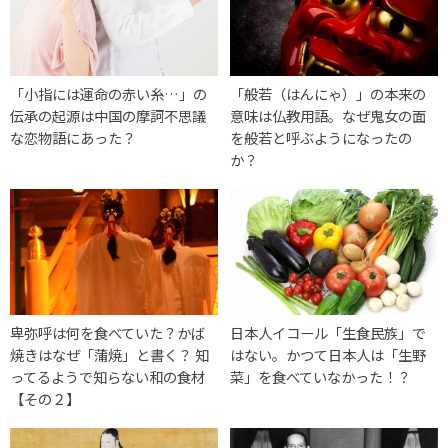
「小指には運命の赤い糸…」の
「般若（はんにゃ）」の本来の
伝承の起源は中国の摩訶不思議
意味は仏教用語。なぜ鬼女の面
な恋物語にあった？
を般若と呼ぶようになったの
か？
卑弥呼は何を食べていた？かば
日本人イコール「生食民族」で
焼きはなぜ「蒲焼」と書く？ 知
はない。かつて日本人は「生野
ってるようで知らない和の食材
菜」を食べていなかった！？
【その２】