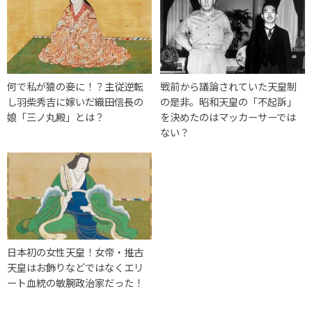
何で私が猿の妾に！？主従逆転
戦前から議論されていた天皇制
し羽柴秀吉に嫁いだ織田信長の
の是非。昭和天皇の「不起訴」
娘「三ノ丸殿」とは？
を決めたのはマッカーサーでは
ない？
日本初の女性天皇！女帝・推古
天皇はお飾りなどではなくエリ
ート血統の敏腕政治家だった！