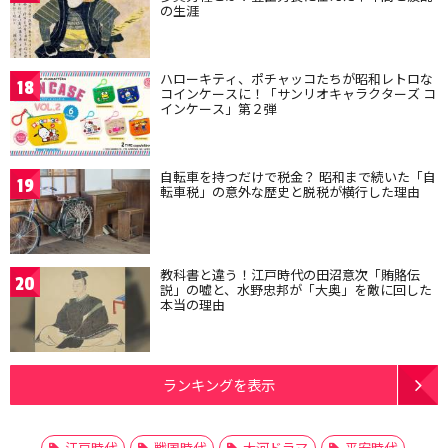
の生涯
ハローキティ、ポチャッコたちが昭和レトロな
18
コインケースに！「サンリオキャラクターズ コ
インケース」第２弾
自転車を持つだけで税金？ 昭和まで続いた「自
19
転車税」の意外な歴史と脱税が横行した理由
教科書と違う！江戸時代の田沼意次「賄賂伝
20
説」の嘘と、水野忠邦が「大奥」を敵に回した
本当の理由
ランキングを表示
江戸時代
戦国時代
大河ドラマ
平安時代