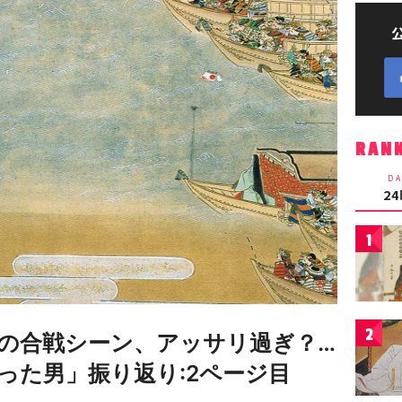
RAN
DA
2
1
2
浦の合戦シーン、アッサリ過ぎ？…
った男」振り返り:2ページ目