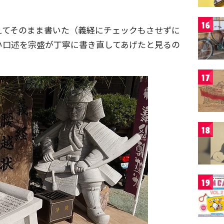
16
えてそのまま書いた（義経にチェックもさせずに
い口述を宗盛が丁寧に書き直してあげたと見るの
17
18
19