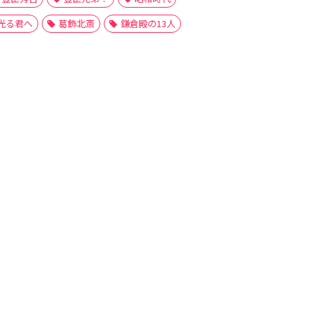
光る君へ
葛飾北斎
鎌倉殿の13人