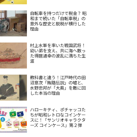
自転車を持つだけで税金？ 昭
和まで続いた「自転車税」の
意外な歴史と脱税が横行した
理由
村上水軍を率いた戦国武将！
幼い弟を支え、共に海へ散っ
た得居通幸の波乱に満ちた生
涯
教科書と違う！江戸時代の田
沼意次「賄賂伝説」の嘘と、
水野忠邦が「大奥」を敵に回
した本当の理由
ハローキティ、ポチャッコた
ちが昭和レトロなコインケー
スに！「サンリオキャラクタ
ーズ コインケース」第２弾