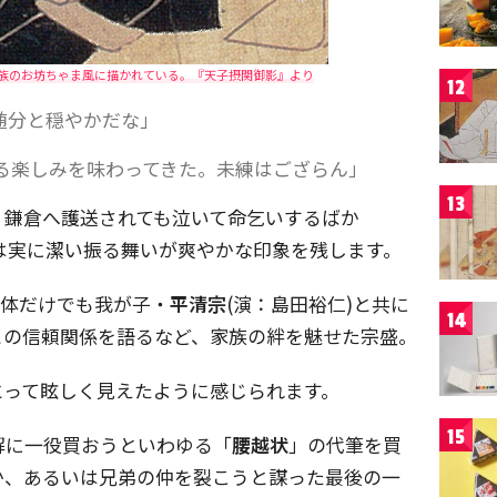
族のお坊ちゃま風に描かれている。『天子摂関御影』より
12
随分と穏やかだな」
る楽しみを味わってきた。未練はござらん」
13
、鎌倉へ護送されても泣いて命乞いするばか
は実に潔い振る舞いが爽やかな印象を残します。
胴体だけでも我が子・
平清宗
(演：島田裕仁)と共に
14
との信頼関係を語るなど、家族の絆を魅せた宗盛。
とって眩しく見えたように感じられます。
15
解に一役買おうといわゆる「
腰越状
」の代筆を買
か、あるいは兄弟の仲を裂こうと謀った最後の一