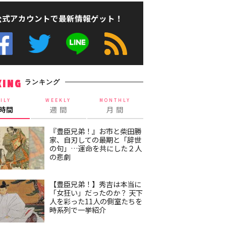
公式アカウントで最新情報ゲット！
ランキング
KING
ILY
WEEKLY
MONTHLY
4時間
週 間
月 間
『豊臣兄弟！』お市と柴田勝
家、自刃しての最期と「辞世
の句」…運命を共にした２人
の悲劇
【豊臣兄弟！】秀吉は本当に
「女狂い」だったのか？ 天下
人を彩った11人の側室たちを
時系列で一挙紹介