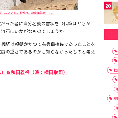
20
記したとされる腰越状。鎌倉満福寺にて。
敵だった者に自分名義の書状を（代筆はともか
、流石にいかがなものでしょうか。
く義経は頼朝がかつて右兵衛権佐であったことを
程度の重さであるのかも知らなかったものと考え
戦
志）＆和田義盛（演：横田栄司）
織