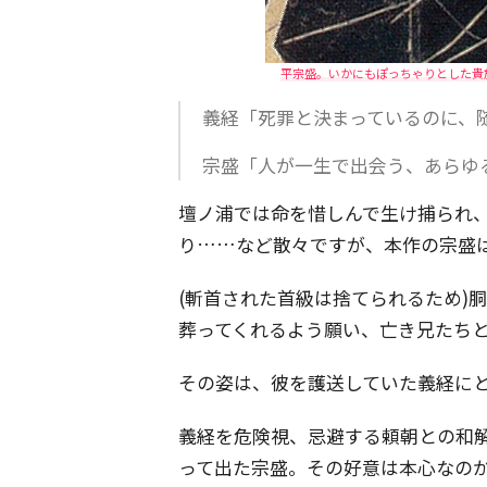
平宗盛。いかにもぽっちゃりとした貴
義経「死罪と決まっているのに、
宗盛「人が一生で出会う、あらゆ
壇ノ浦では命を惜しんで生け捕られ
り……など散々ですが、本作の宗盛
(斬首された首級は捨てられるため)
葬ってくれるよう願い、亡き兄たち
その姿は、彼を護送していた義経に
義経を危険視、忌避する頼朝との和
って出た宗盛。その好意は本心なの