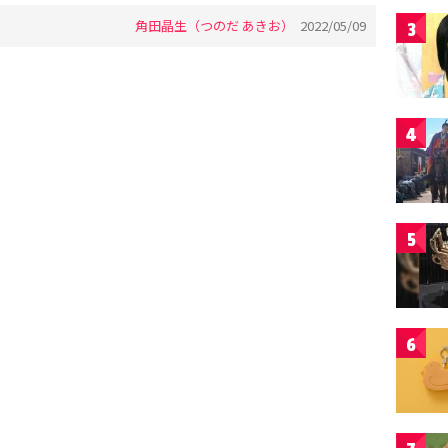
角田晶生（つのだ あきお）
2022/05/09
3
4
5
6