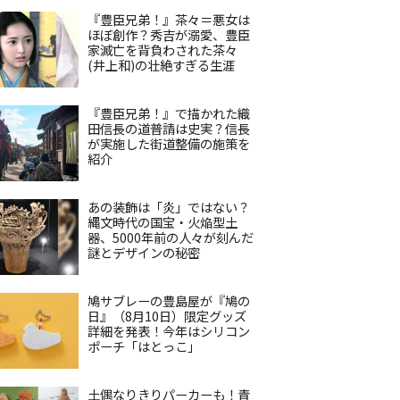
『豊臣兄弟！』茶々＝悪女は
ほぼ創作？秀吉が溺愛、豊臣
家滅亡を背負わされた茶々
(井上和)の壮絶すぎる生涯
『豊臣兄弟！』で描かれた織
田信長の道普請は史実？信長
が実施した街道整備の施策を
紹介
あの装飾は「炎」ではない？
縄文時代の国宝・火焔型土
器、5000年前の人々が刻んだ
謎とデザインの秘密
鳩サブレーの豊島屋が『鳩の
日』（8月10日）限定グッズ
詳細を発表！今年はシリコン
ポーチ「はとっこ」
土偶なりきりパーカーも！青