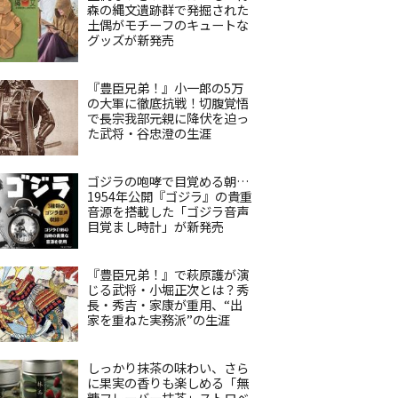
森の縄文遺跡群で発掘された
土偶がモチーフのキュートな
グッズが新発売
『豊臣兄弟！』小一郎の5万
の大軍に徹底抗戦！切腹覚悟
で長宗我部元親に降伏を迫っ
た武将・谷忠澄の生涯
ゴジラの咆哮で目覚める朝…
1954年公開『ゴジラ』の貴重
音源を搭載した「ゴジラ音声
目覚まし時計」が新発売
『豊臣兄弟！』で萩原護が演
じる武将・小堀正次とは？秀
長・秀吉・家康が重用、“出
家を重ねた実務派”の生涯
しっかり抹茶の味わい、さら
に果実の香りも楽しめる「無
糖フレーバー抹茶」ストロベ