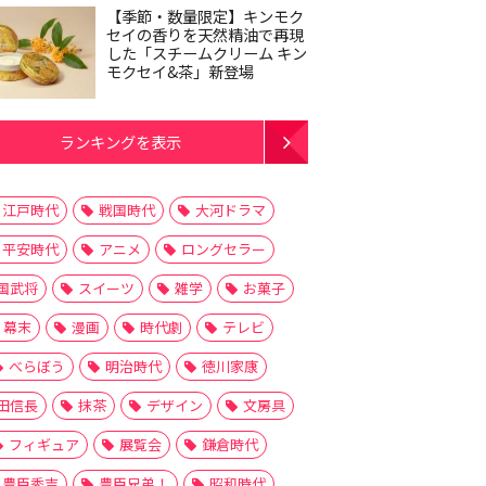
【季節・数量限定】キンモク
セイの香りを天然精油で再現
した「スチームクリーム キン
モクセイ&茶」新登場
ランキングを表示
江戸時代
戦国時代
大河ドラマ
平安時代
アニメ
ロングセラー
国武将
スイーツ
雑学
お菓子
幕末
漫画
時代劇
テレビ
べらぼう
明治時代
徳川家康
田信長
抹茶
デザイン
文房具
フィギュア
展覧会
鎌倉時代
豊臣秀吉
豊臣兄弟！
昭和時代