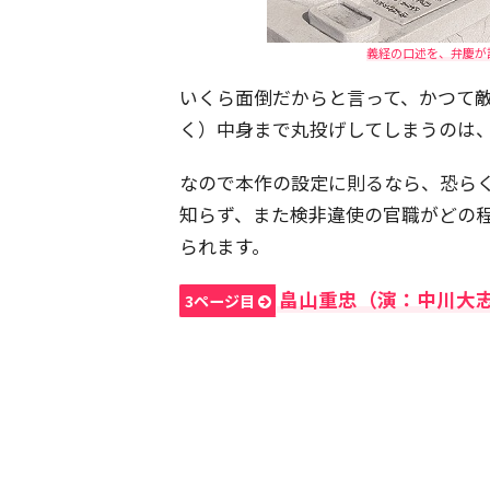
義経の口述を、弁慶が
いくら面倒だからと言って、かつて
く）中身まで丸投げしてしまうのは
なので本作の設定に則るなら、恐ら
知らず、また検非違使の官職がどの
られます。
畠山重忠（演：中川大
3ページ目