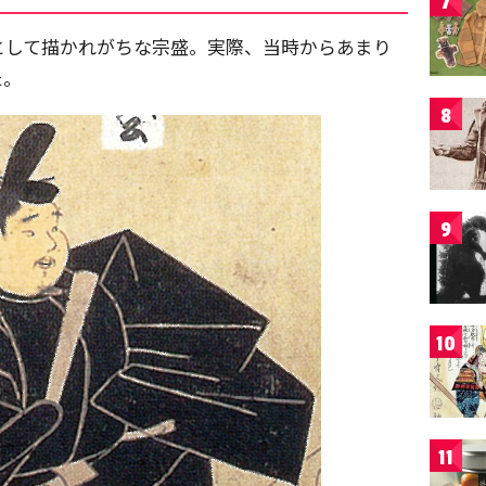
7
として描かれがちな宗盛。実際、当時からあまり
た。
8
9
10
11