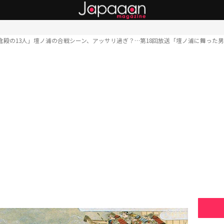
倉殿の13人」壇ノ浦の合戦シーン、アッサリ過ぎ？…第18回放送「壇ノ浦に舞った