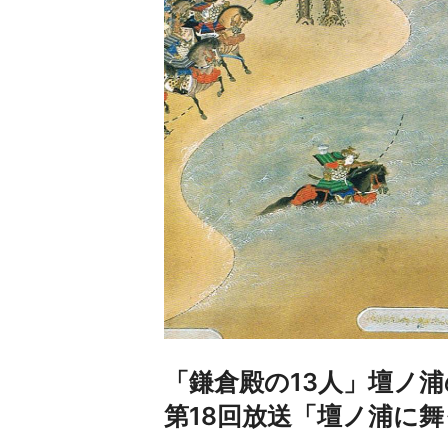
「鎌倉殿の13人」壇ノ
第18回放送「壇ノ浦に舞