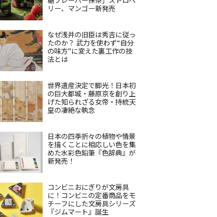
リー、マンゴー新発売
なぜ浅井の旧臣は秀吉に従っ
たのか？ 武力を使わず“自分
の味方”に変えた裏工作の技
法とは
世界遺産決定で脚光！日本初
の巨大都城・藤原京を創り上
げた知られざる女帝・持統天
皇の凄絶な執念
日本の四季折々の植物や情景
を描くことに相応しい色を集
めた水彩色鉛筆『色辞典』が
新発売！
コンビニおにぎりが文房具
に！コンビニの定番商品をモ
チーフにした文房具シリーズ
『ジムマート』誕生