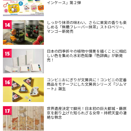
インケース」第２弾
しっかり抹茶の味わい、さらに果実の香りも楽
14
しめる「無糖フレーバー抹茶」ストロベリー、
マンゴー新発売
日本の四季折々の植物や情景を描くことに相応
15
しい色を集めた水彩色鉛筆『色辞典』が新発
売！
コンビニおにぎりが文房具に！コンビニの定番
16
商品をモチーフにした文房具シリーズ『ジムマ
ート』誕生
世界遺産決定で脚光！日本初の巨大都城・藤原
17
京を創り上げた知られざる女帝・持統天皇の凄
絶な執念