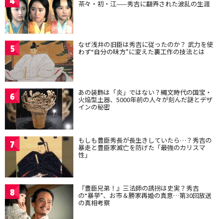
4
茶々・初・江——秀吉に翻弄された波乱の生涯
なぜ浅井の旧臣は秀吉に従ったのか？ 武力を使
5
わず“自分の味方”に変えた裏工作の技法とは
あの装飾は「炎」ではない？縄文時代の国宝・
6
火焔型土器、5000年前の人々が刻んだ謎とデザ
インの秘密
もしも豊臣秀長が長生きしていたら…？秀吉の
7
暴走と豊臣家滅亡を防げた「最強のカリスマ
性」
『豊臣兄弟！』三法師の誘拐は史実？秀吉
8
の“暴挙”、お市＆勝家再婚の真意…第30回放送
の真相考察