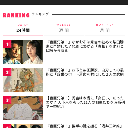
ランキング
RANKING
DAILY
WEEKLY
MONTHLY
24時間
週 間
月 間
『豊臣兄弟！』なぜお市は秀吉の勧めで柴田勝
1
家と再婚した？悲劇に繋がる「真相」を史料と
伏線から探る
『豊臣兄弟！』お市と柴田勝家、自刃しての最
2
期と「辞世の句」…運命を共にした２人の悲劇
【豊臣兄弟！】秀吉は本当に「女狂い」だった
3
のか？ 天下人を彩った11人の側室たちを時系列
で一挙紹介
『豊臣兄弟！』後半の鍵を握る「浅井三姉妹」