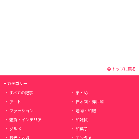
トップに戻る
カテゴリー
すべての記事
まとめ
アート
日本画・浮世絵
ファッション
着物・和服
雑貨・インテリア
和雑貨
グルメ
和菓子
観光・地域
エンタメ