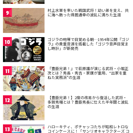
村上水軍を率いた戦国武将！幼い弟を支え、共
9
に海へ散った得居通幸の波乱に満ちた生涯
ゴジラの咆哮で目覚める朝…1954年公開『ゴジ
10
ラ』の貴重音源を搭載した「ゴジラ音声目覚ま
し時計」が新発売
『豊臣兄弟！』で萩原護が演じる武将・小堀正
11
次とは？秀長・秀吉・家康が重用、“出家を重
ねた実務派”の生涯
【豊臣兄弟！】2度の改易から復活した武将・
12
多賀秀種とは？豊臣秀長に仕えた半年間と波乱
の生涯
ハローキティ、ポチャッコたちが昭和レトロな
13
コインケースに！「サンリオキャラクターズ コ