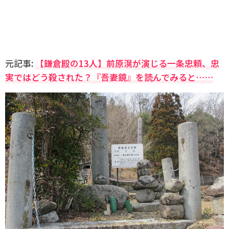
元記事:
【鎌倉殿の13人】前原滉が演じる一条忠頼、忠
実ではどう殺された？『吾妻鏡』を読んでみると……