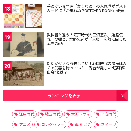
手ぬぐい専門店「かまわぬ」の人気柄がポスト
18
カードに『かまわぬ POSTCARD BOOK』発売
教科書と違う！江戸時代の田沼意次「賄賂伝
19
説」の嘘と、水野忠邦が「大奥」を敵に回した
本当の理由
対話がダメなら殺し合い！戦国時代の農民はガ
20
チで武器を持っていた…秀吉が発した“喧嘩停
止令”とは？
ランキングを表示
江戸時代
戦国時代
大河ドラマ
平安時代
アニメ
ロングセラー
戦国武将
スイーツ