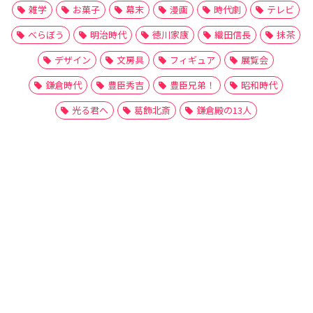
雑学
お菓子
幕末
漫画
時代劇
テレビ
べらぼう
明治時代
徳川家康
織田信長
抹茶
デザイン
文房具
フィギュア
展覧会
鎌倉時代
豊臣秀吉
豊臣兄弟！
昭和時代
光る君へ
葛飾北斎
鎌倉殿の13人