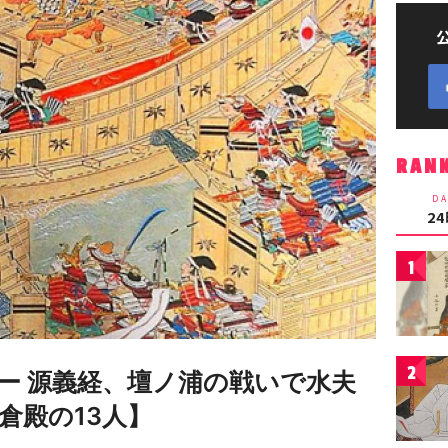
RAN
DA
2
1
2
ー 源義経、壇ノ浦の戦いで水夫
倉殿の13人】