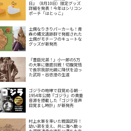
日』（8月10日）限定グッズ
詳細を発表！今年はシリコン
ポーチ「はとっこ」
土偶なりきりパーカーも！青
森の縄文遺跡群で発掘された
土偶がモチーフのキュートな
グッズが新発売
『豊臣兄弟！』小一郎の5万
の大軍に徹底抗戦！切腹覚悟
で長宗我部元親に降伏を迫っ
た武将・谷忠澄の生涯
ゴジラの咆哮で目覚める朝…
1954年公開『ゴジラ』の貴重
音源を搭載した「ゴジラ音声
目覚まし時計」が新発売
村上水軍を率いた戦国武将！
幼い弟を支え、共に海へ散っ
た得居通幸の波乱に満ちた生