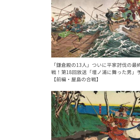
「鎌倉殿の13人」ついに平家討伐の最
戦！第18回放送「壇ノ浦に舞った男」
【前編・屋島の合戦】