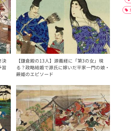
終決
【鎌倉殿の13人】源義経に「第3の女」現
予習
る？政略結婚で源氏に嫁いだ平家一門の娘・
蕨姫のエピソード