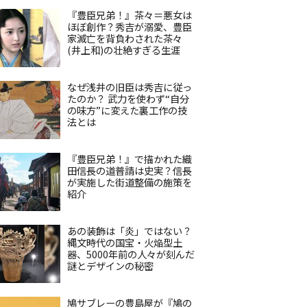
『豊臣兄弟！』茶々＝悪女は
ほぼ創作？秀吉が溺愛、豊臣
家滅亡を背負わされた茶々
(井上和)の壮絶すぎる生涯
なぜ浅井の旧臣は秀吉に従っ
たのか？ 武力を使わず“自分
の味方”に変えた裏工作の技
法とは
『豊臣兄弟！』で描かれた織
田信長の道普請は史実？信長
が実施した街道整備の施策を
紹介
あの装飾は「炎」ではない？
縄文時代の国宝・火焔型土
器、5000年前の人々が刻んだ
謎とデザインの秘密
鳩サブレーの豊島屋が『鳩の