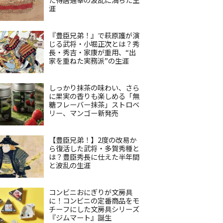
涯
『豊臣兄弟！』で萩原護が演
じる武将・小堀正次とは？秀
長・秀吉・家康が重用、“出
家を重ねた実務派”の生涯
しっかり抹茶の味わい、さら
に果実の香りも楽しめる「無
糖フレーバー抹茶」ストロベ
リー、マンゴー新発売
【豊臣兄弟！】2度の改易か
ら復活した武将・多賀秀種と
は？豊臣秀長に仕えた半年間
と波乱の生涯
コンビニおにぎりが文房具
に！コンビニの定番商品をモ
チーフにした文房具シリーズ
『ジムマート』誕生