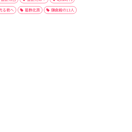
光る君へ
葛飾北斎
鎌倉殿の13人