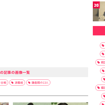
20
戦
の記事の画像一覧
平合戦
源義経
鎌倉殿の13人
織