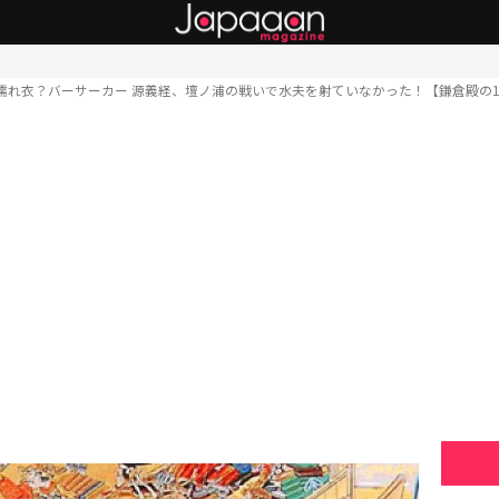
濡れ衣？バーサーカー 源義経、壇ノ浦の戦いで水夫を射ていなかった！【鎌倉殿の1