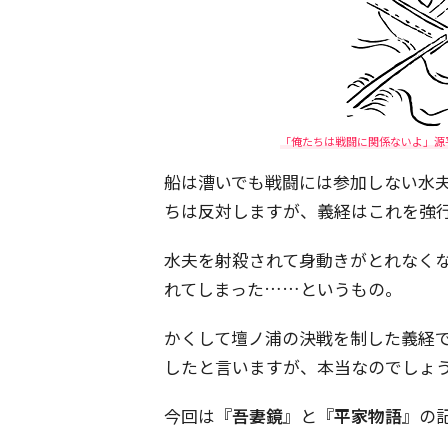
「俺たちは戦闘に関係ないよ」源
船は漕いでも戦闘には参加しない水
ちは反対しますが、義経はこれを強
水夫を射殺されて身動きがとれなく
れてしまった……というもの。
かくして壇ノ浦の決戦を制した義経
したと言いますが、本当なのでしょ
今回は『
吾妻鏡
』と『
平家物語
』の