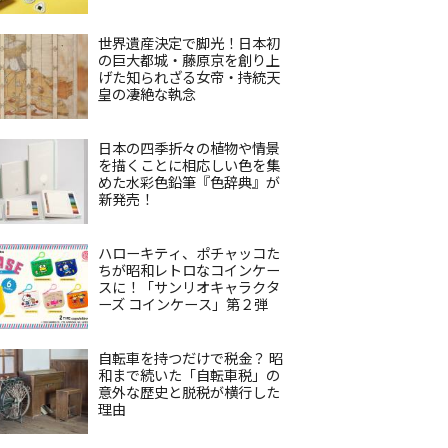
世界遺産決定で脚光！日本初
の巨大都城・藤原京を創り上
げた知られざる女帝・持統天
皇の凄絶な執念
日本の四季折々の植物や情景
を描くことに相応しい色を集
めた水彩色鉛筆『色辞典』が
新発売！
ハローキティ、ポチャッコた
ちが昭和レトロなコインケー
スに！「サンリオキャラクタ
ーズ コインケース」第２弾
自転車を持つだけで税金？ 昭
和まで続いた「自転車税」の
意外な歴史と脱税が横行した
理由