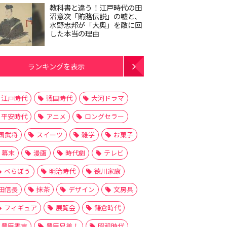
教科書と違う！江戸時代の田
沼意次「賄賂伝説」の嘘と、
水野忠邦が「大奥」を敵に回
した本当の理由
ランキングを表示
江戸時代
戦国時代
大河ドラマ
平安時代
アニメ
ロングセラー
国武将
スイーツ
雑学
お菓子
幕末
漫画
時代劇
テレビ
べらぼう
明治時代
徳川家康
田信長
抹茶
デザイン
文房具
フィギュア
展覧会
鎌倉時代
豊臣秀吉
豊臣兄弟！
昭和時代