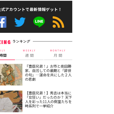
公式アカウントで最新情報ゲット！
ランキング
KING
ILY
WEEKLY
MONTHLY
4時間
週 間
月 間
『豊臣兄弟！』お市と柴田勝
家、自刃しての最期と「辞世
の句」…運命を共にした２人
の悲劇
【豊臣兄弟！】秀吉は本当に
「女狂い」だったのか？ 天下
人を彩った11人の側室たちを
時系列で一挙紹介