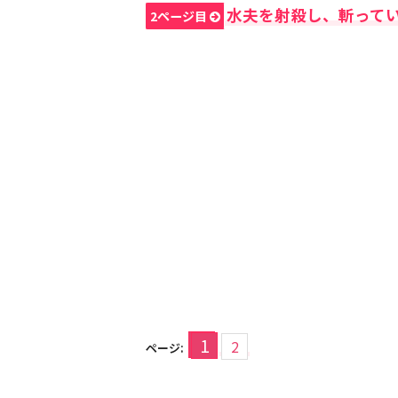
水夫を射殺し、斬って
2ページ目
1
2
ページ: