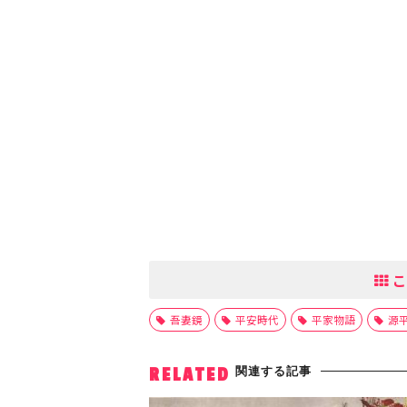
こ
吾妻鏡
平安時代
平家物語
源
関連する記事
RELATED