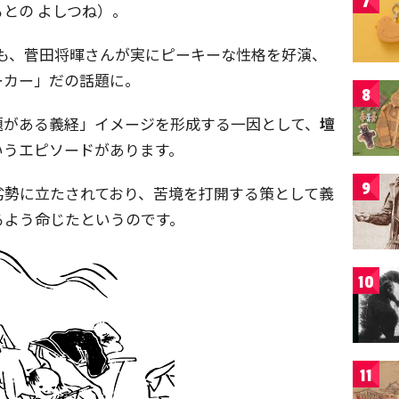
7
との よしつね）。
も、菅田将暉さんが実にピーキーな性格を好演、
ーカー」だの話題に。
8
題がある義経」イメージを形成する一因として、
壇
いうエピソードがあります。
9
劣勢に立たされており、苦境を打開する策として義
るよう命じたというのです。
10
11