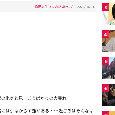
角田晶生（つのだ あきお）
2022/05/04
3
4
5
6
薩の化身と見まごうばかりの大暴れ。
格には少なからず難がある……近ごろはそんなキ