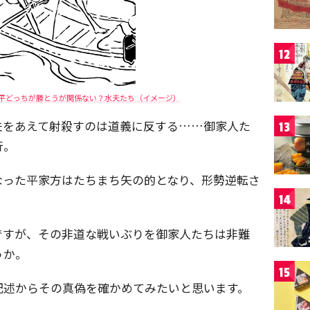
12
平どっちが勝とうが関係ない？水夫たち（イメージ）
夫をあえて射殺すのは道義に反する……御家人た
13
行。
なった平家方はたちまち矢の的となり、形勢逆転さ
14
ですが、その非道な戦いぶりを御家人たちは非難
うか。
15
記述からその真偽を確かめてみたいと思います。