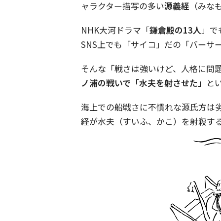
ャラクター描写の多い
源義経
（みなも
NHK大河ドラマ「
鎌倉殿の13人
」で
SNS上でも「サイコ」だの「バーサ
そんな「戦さは強いけど、人格に問
ノ浦の戦いで「水夫を射させた」
と
海上での船戦さに不慣れな源氏方は
経が水夫（すいふ、かこ）を射殺す