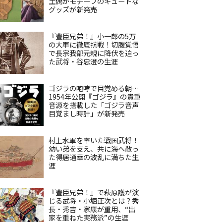
土偶がモチーフのキュートな
グッズが新発売
『豊臣兄弟！』小一郎の5万
の大軍に徹底抗戦！切腹覚悟
で長宗我部元親に降伏を迫っ
た武将・谷忠澄の生涯
ゴジラの咆哮で目覚める朝…
1954年公開『ゴジラ』の貴重
音源を搭載した「ゴジラ音声
目覚まし時計」が新発売
村上水軍を率いた戦国武将！
幼い弟を支え、共に海へ散っ
た得居通幸の波乱に満ちた生
涯
『豊臣兄弟！』で萩原護が演
じる武将・小堀正次とは？秀
長・秀吉・家康が重用、“出
家を重ねた実務派”の生涯