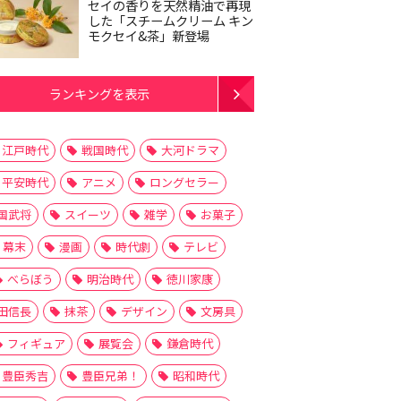
セイの香りを天然精油で再現
した「スチームクリーム キン
モクセイ&茶」新登場
ランキングを表示
江戸時代
戦国時代
大河ドラマ
平安時代
アニメ
ロングセラー
国武将
スイーツ
雑学
お菓子
幕末
漫画
時代劇
テレビ
べらぼう
明治時代
徳川家康
田信長
抹茶
デザイン
文房具
フィギュア
展覧会
鎌倉時代
豊臣秀吉
豊臣兄弟！
昭和時代