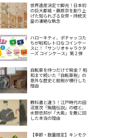
世界遺産決定で脚光！日本初
の巨大都城・藤原京を創り上
げた知られざる女帝・持統天
皇の凄絶な執念
ハローキティ、ポチャッコた
ちが昭和レトロなコインケー
スに！「サンリオキャラクタ
ーズ コインケース」第２弾
自転車を持つだけで税金？ 昭
和まで続いた「自転車税」の
意外な歴史と脱税が横行した
理由
教科書と違う！江戸時代の田
沼意次「賄賂伝説」の嘘と、
水野忠邦が「大奥」を敵に回
した本当の理由
【季節・数量限定】キンモク