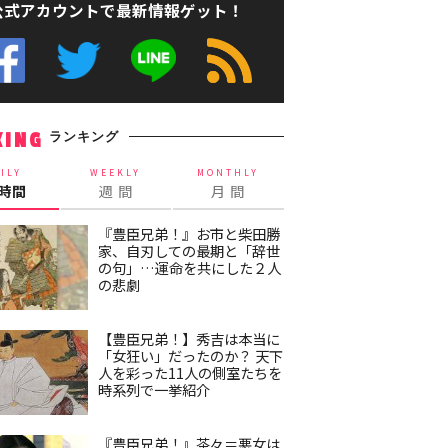
公式アカウントで最新情報ゲット！
ランキング
KING
ILY
WEEKLY
MONTHLY
4時間
週 間
月 間
『豊臣兄弟！』お市と柴田勝
家、自刃しての最期と「辞世
の句」…運命を共にした２人
の悲劇
【豊臣兄弟！】秀吉は本当に
「女狂い」だったのか？ 天下
人を彩った11人の側室たちを
時系列で一挙紹介
『豊臣兄弟！』茶々＝悪女は