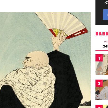
RAN
DA
2
1
2