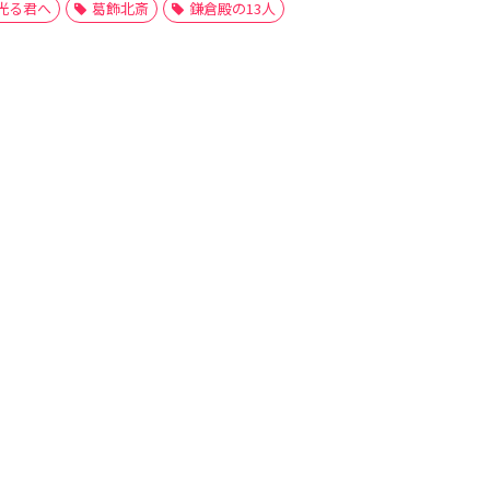
光る君へ
葛飾北斎
鎌倉殿の13人