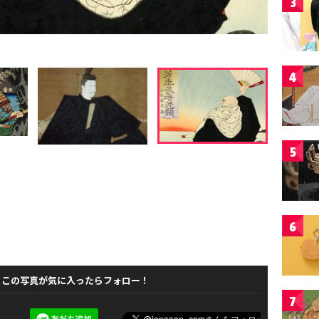
3
4
5
6
この写真が気に入ったらフォロー！
7