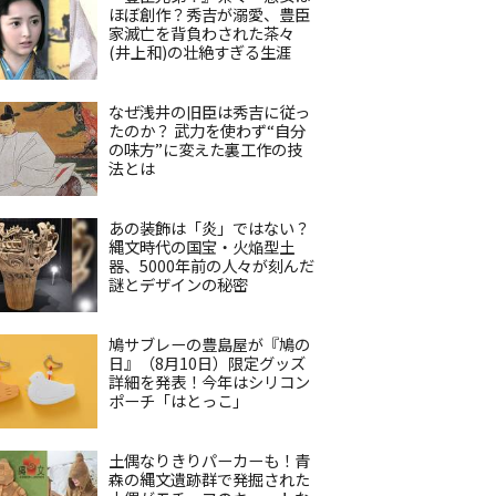
ほぼ創作？秀吉が溺愛、豊臣
家滅亡を背負わされた茶々
(井上和)の壮絶すぎる生涯
なぜ浅井の旧臣は秀吉に従っ
たのか？ 武力を使わず“自分
の味方”に変えた裏工作の技
法とは
あの装飾は「炎」ではない？
縄文時代の国宝・火焔型土
器、5000年前の人々が刻んだ
謎とデザインの秘密
鳩サブレーの豊島屋が『鳩の
日』（8月10日）限定グッズ
詳細を発表！今年はシリコン
ポーチ「はとっこ」
土偶なりきりパーカーも！青
森の縄文遺跡群で発掘された