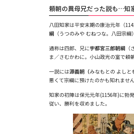
頼朝の異母兄だった説も…知
八田知家は平安末期の康治元年（11
綱
（うつのみや むねつな。八田宗綱
通称は四郎、兄に
宇都宮三郎朝綱
（
ま／さむかわに。小山政光の室で頼
一説には
源義朝（
みなもとの よし
悪くて宗綱に預けたのかも知れませ
知家の初陣は保元元年(1156年)に
従い、勝利を収めました。