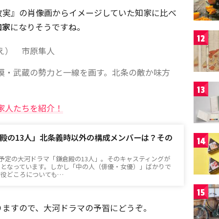
故実』の肖像画からイメージしていた知家に比べ
知家
になりそうですね。
12
え） 市原隼人
模・武蔵の勢力と一線を画す。北条の敵か味方
13
家人たちを紹介！
殿の13人」北条義時以外の構成メンバーは？その
14
放送予定の大河ドラマ「鎌倉殿の13人」。そのキャスティングが
題となっています。しかし「中の人（俳優・女優）」ばかりで
る役どころについても…
15
りますので、大河ドラマの予習にどうぞ。