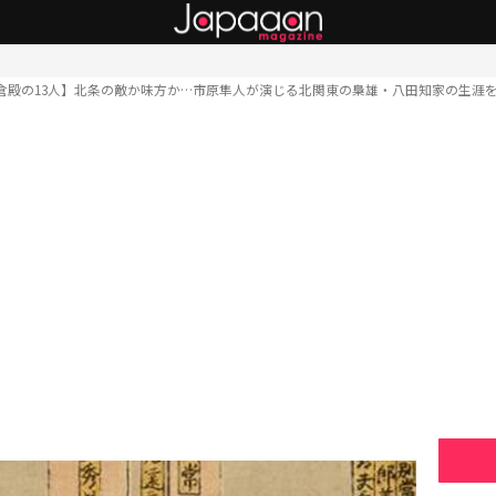
倉殿の13人】北条の敵か味方か…市原隼人が演じる北関東の梟雄・八田知家の生涯