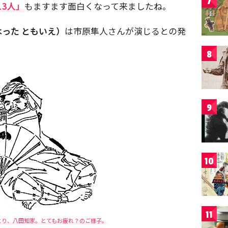
7
13人」
もますます面白くなって来ましたね。
った ともいえ）
は市原隼人さんが演じるとの発
8
9
10
11
より、八田知家。とてもお疲れ？のご様子。