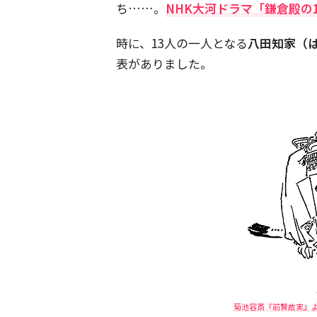
ち……。
NHK大河ドラマ「鎌倉殿の
時に、13人の一人となる
八田知家（は
表がありました。
菊池容斎『前賢故実』