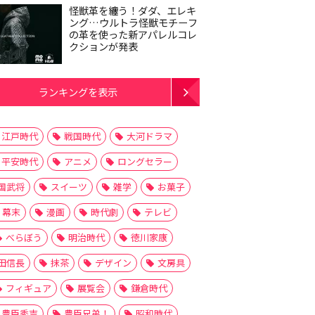
怪獣革を纏う！ダダ、エレキ
ング…ウルトラ怪獣モチーフ
の革を使った新アパレルコレ
クションが発表
ランキングを表示
江戸時代
戦国時代
大河ドラマ
平安時代
アニメ
ロングセラー
国武将
スイーツ
雑学
お菓子
幕末
漫画
時代劇
テレビ
べらぼう
明治時代
徳川家康
田信長
抹茶
デザイン
文房具
フィギュア
展覧会
鎌倉時代
豊臣秀吉
豊臣兄弟！
昭和時代