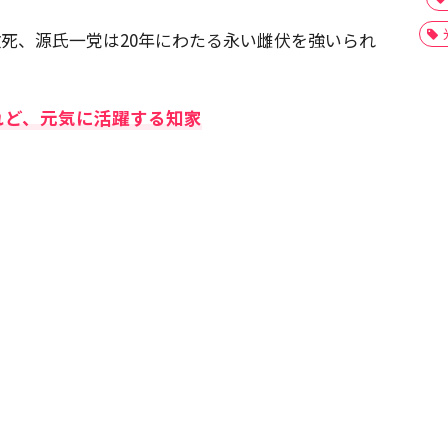
に敗死、源氏一党は20年にわたる永い雌伏を強いられ
れど、元気に活躍する知家