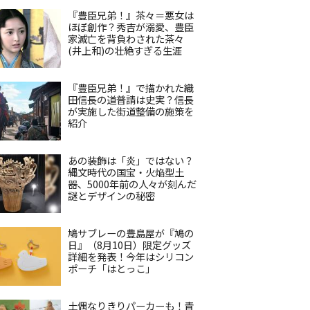
『豊臣兄弟！』茶々＝悪女は
ほぼ創作？秀吉が溺愛、豊臣
家滅亡を背負わされた茶々
(井上和)の壮絶すぎる生涯
『豊臣兄弟！』で描かれた織
田信長の道普請は史実？信長
が実施した街道整備の施策を
紹介
あの装飾は「炎」ではない？
縄文時代の国宝・火焔型土
器、5000年前の人々が刻んだ
謎とデザインの秘密
鳩サブレーの豊島屋が『鳩の
日』（8月10日）限定グッズ
詳細を発表！今年はシリコン
ポーチ「はとっこ」
土偶なりきりパーカーも！青