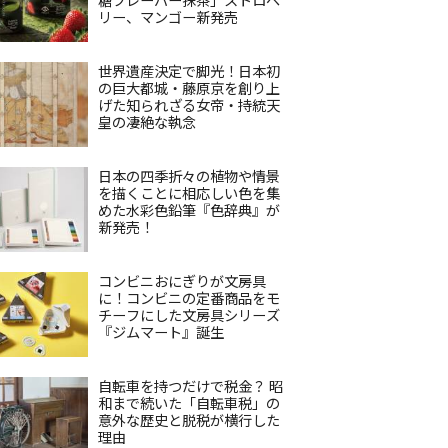
リー、マンゴー新発売
世界遺産決定で脚光！日本初
の巨大都城・藤原京を創り上
げた知られざる女帝・持統天
皇の凄絶な執念
日本の四季折々の植物や情景
を描くことに相応しい色を集
めた水彩色鉛筆『色辞典』が
新発売！
コンビニおにぎりが文房具
に！コンビニの定番商品をモ
チーフにした文房具シリーズ
『ジムマート』誕生
自転車を持つだけで税金？ 昭
和まで続いた「自転車税」の
意外な歴史と脱税が横行した
理由