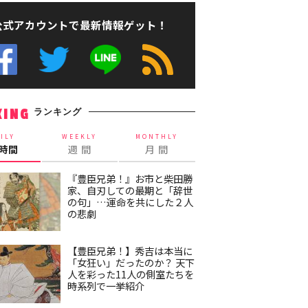
公式アカウントで最新情報ゲット！
ランキング
KING
ILY
WEEKLY
MONTHLY
4時間
週 間
月 間
『豊臣兄弟！』お市と柴田勝
家、自刃しての最期と「辞世
の句」…運命を共にした２人
の悲劇
【豊臣兄弟！】秀吉は本当に
「女狂い」だったのか？ 天下
人を彩った11人の側室たちを
時系列で一挙紹介