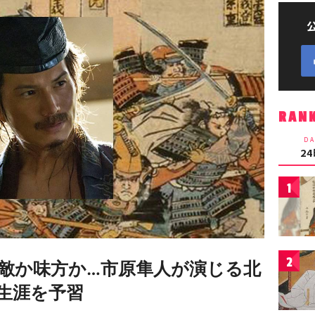
RAN
DA
2
1
2
の敵か味方か…市原隼人が演じる北
生涯を予習