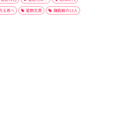
光る君へ
葛飾北斎
鎌倉殿の13人