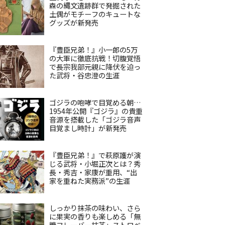
森の縄文遺跡群で発掘された
土偶がモチーフのキュートな
グッズが新発売
『豊臣兄弟！』小一郎の5万
の大軍に徹底抗戦！切腹覚悟
で長宗我部元親に降伏を迫っ
た武将・谷忠澄の生涯
ゴジラの咆哮で目覚める朝…
1954年公開『ゴジラ』の貴重
音源を搭載した「ゴジラ音声
目覚まし時計」が新発売
『豊臣兄弟！』で萩原護が演
じる武将・小堀正次とは？秀
長・秀吉・家康が重用、“出
家を重ねた実務派”の生涯
しっかり抹茶の味わい、さら
に果実の香りも楽しめる「無
糖フレーバー抹茶」ストロベ