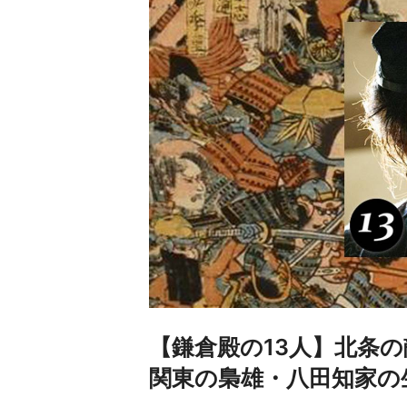
【鎌倉殿の13人】北条
関東の梟雄・八田知家の