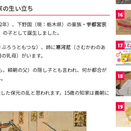
家の生い立ち
16
42年）、下野国（現：栃木県）の豪族・
宇都宮宗
）の子として誕生しました。
17
さぶろうともつな）、姉に
寒河尼
（さむかわのあ
朝の乳母）がいます。
とも。頼朝の父）の隠し子とも言われ、何か都合が
18
ん。
勃発した保元の乱と思われます。15歳の知家は義朝に
19