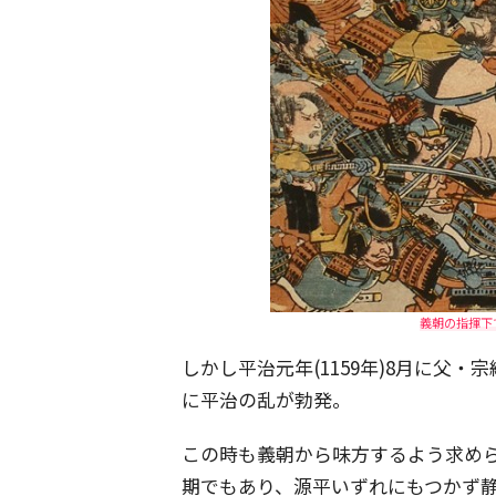
義朝の指揮下
しかし平治元年(1159年)8月に父
に平治の乱が勃発。
この時も義朝から味方するよう求め
期でもあり、源平いずれにもつかず