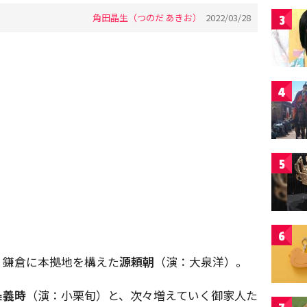
角田晶生（つのだ あきお）
2022/03/28
3
4
5
6
、鎌倉に本拠地を構えた
源頼朝
（演：大泉洋）。
条義時
（演：小栗旬）と、次々増えていく御家人た