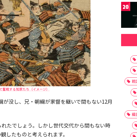
20
戦
で奮戦する知家たち（イメージ）
・宗綱が没し、兄・朝綱が家督を継いで間もない12月
織
られたでしょう。しかし世代交代から間もない時
静観したものと考えられます。