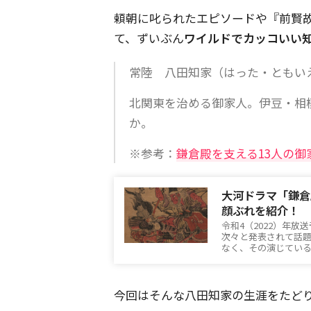
頼朝に叱られたエピソードや『前賢
て、ずいぶん
ワイルドでカッコいい
常陸 八田知家（はった・ともい
北関東を治める御家人。伊豆・相
か。
※参考：
鎌倉殿を支える13人の御
大河ドラマ「鎌倉
顔ぶれを紹介！
令和4（2022）年
次々と発表されて話
なく、その演じてい
今回はそんな八田知家の生涯をたど