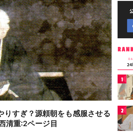
RAN
DA
2
1
2
やりすぎ？源頼朝をも感服させる
西清重:2ページ目