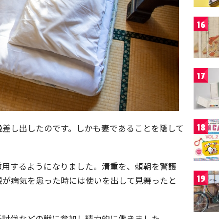
16
17
晩差し出したのです。しかも妻であることを隠して
18
重用するようになりました。清重を、頼朝を警護
19
親が病気を患った時には使いを出して見舞ったと
氏討伐などの戦に参加し精力的に働きました。