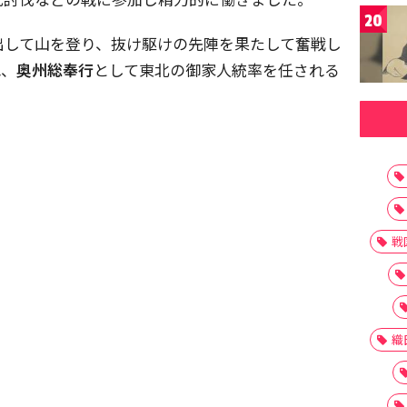
20
出して山を登り、抜け駆けの先陣を果たして奮戦し
れ、
奥州総奉行
として東北の御家人統率を任される
戦
織