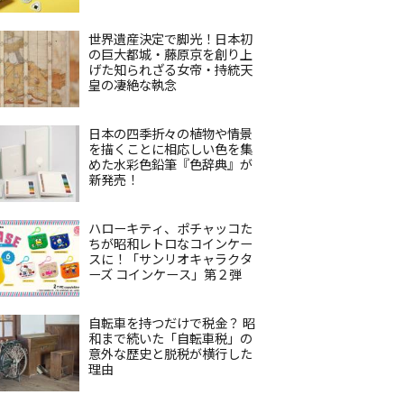
世界遺産決定で脚光！日本初
の巨大都城・藤原京を創り上
げた知られざる女帝・持統天
皇の凄絶な執念
日本の四季折々の植物や情景
を描くことに相応しい色を集
めた水彩色鉛筆『色辞典』が
新発売！
ハローキティ、ポチャッコた
ちが昭和レトロなコインケー
スに！「サンリオキャラクタ
ーズ コインケース」第２弾
自転車を持つだけで税金？ 昭
和まで続いた「自転車税」の
意外な歴史と脱税が横行した
理由