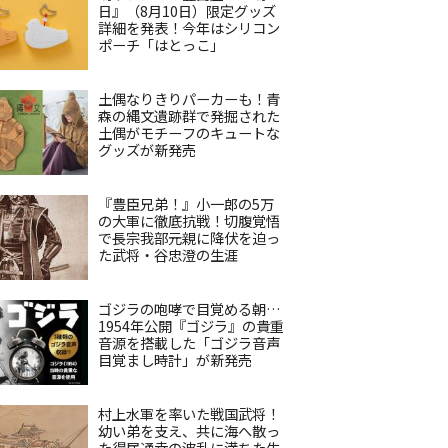
日』（8月10日）限定グッズ
詳細を発表！今年はシリコン
ポーチ「はとっこ」
土偶なりきりパーカーも！青
森の縄文遺跡群で発掘された
土偶がモチーフのキュートな
グッズが新発売
『豊臣兄弟！』小一郎の5万
の大軍に徹底抗戦！切腹覚悟
で長宗我部元親に降伏を迫っ
た武将・谷忠澄の生涯
ゴジラの咆哮で目覚める朝…
1954年公開『ゴジラ』の貴重
音源を搭載した「ゴジラ音声
目覚まし時計」が新発売
村上水軍を率いた戦国武将！
幼い弟を支え、共に海へ散っ
た得居通幸の波乱に満ちた生