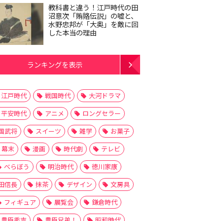
教科書と違う！江戸時代の田
沼意次「賄賂伝説」の嘘と、
水野忠邦が「大奥」を敵に回
した本当の理由
ランキングを表示
江戸時代
戦国時代
大河ドラマ
平安時代
アニメ
ロングセラー
国武将
スイーツ
雑学
お菓子
幕末
漫画
時代劇
テレビ
べらぼう
明治時代
徳川家康
田信長
抹茶
デザイン
文房具
フィギュア
展覧会
鎌倉時代
豊臣秀吉
豊臣兄弟！
昭和時代