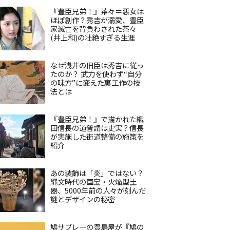
『豊臣兄弟！』茶々＝悪女は
ほぼ創作？秀吉が溺愛、豊臣
家滅亡を背負わされた茶々
(井上和)の壮絶すぎる生涯
なぜ浅井の旧臣は秀吉に従っ
たのか？ 武力を使わず“自分
の味方”に変えた裏工作の技
法とは
『豊臣兄弟！』で描かれた織
田信長の道普請は史実？信長
が実施した街道整備の施策を
紹介
あの装飾は「炎」ではない？
縄文時代の国宝・火焔型土
器、5000年前の人々が刻んだ
謎とデザインの秘密
鳩サブレーの豊島屋が『鳩の