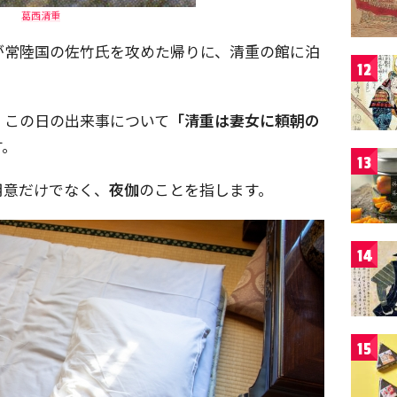
葛西清重
が常陸国の佐竹氏を攻めた帰りに、清重の館に泊
12
、この日の出来事について
「清重は妻女に頼朝の
す。
13
用意だけでなく、
夜伽
のことを指します。
14
15