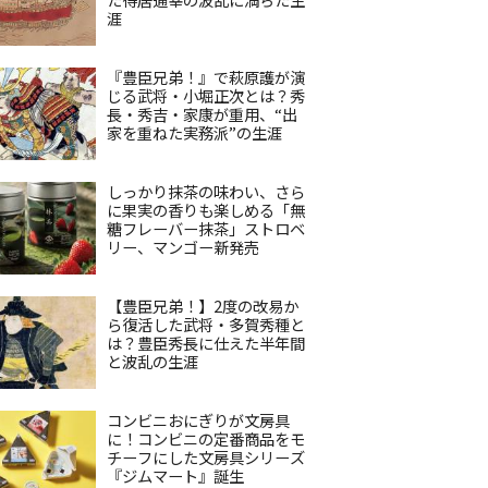
涯
『豊臣兄弟！』で萩原護が演
じる武将・小堀正次とは？秀
長・秀吉・家康が重用、“出
家を重ねた実務派”の生涯
しっかり抹茶の味わい、さら
に果実の香りも楽しめる「無
糖フレーバー抹茶」ストロベ
リー、マンゴー新発売
【豊臣兄弟！】2度の改易か
ら復活した武将・多賀秀種と
は？豊臣秀長に仕えた半年間
と波乱の生涯
コンビニおにぎりが文房具
に！コンビニの定番商品をモ
チーフにした文房具シリーズ
『ジムマート』誕生