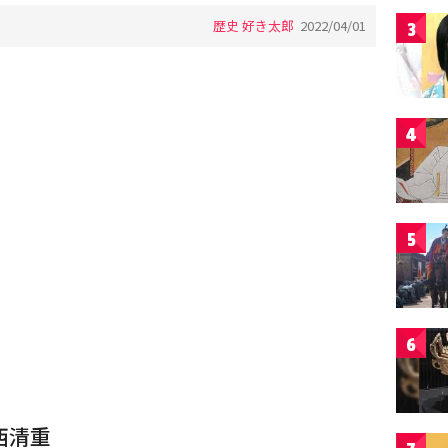
歴史 好き太郎
2022/04/01
3
4
5
6
西清重