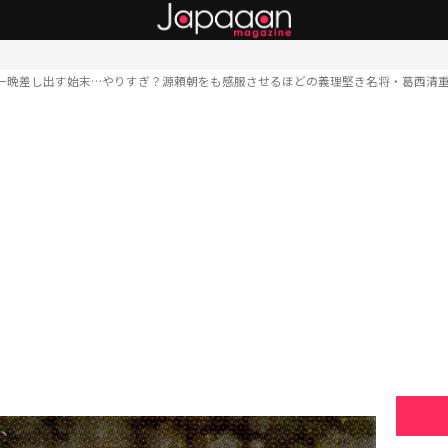
一晩差し出す始末…やりすぎ？源頼朝をも感服させるほどの義理堅き名将・葛西清