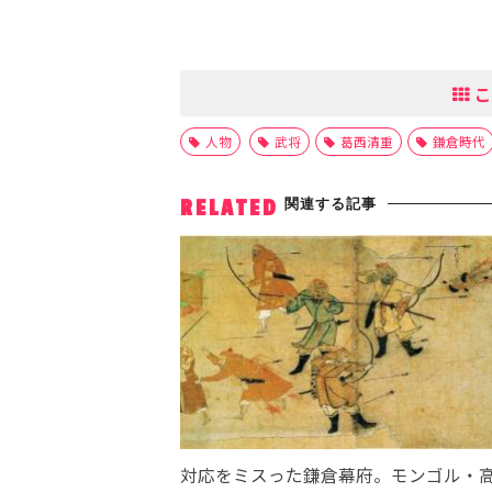
こ
人物
武将
葛西清重
鎌倉時代
関連する記事
RELATED
対応をミスった鎌倉幕府。モンゴル・