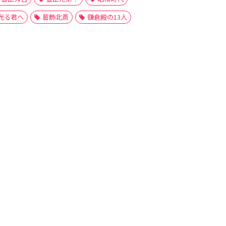
光る君へ
葛飾北斎
鎌倉殿の13人