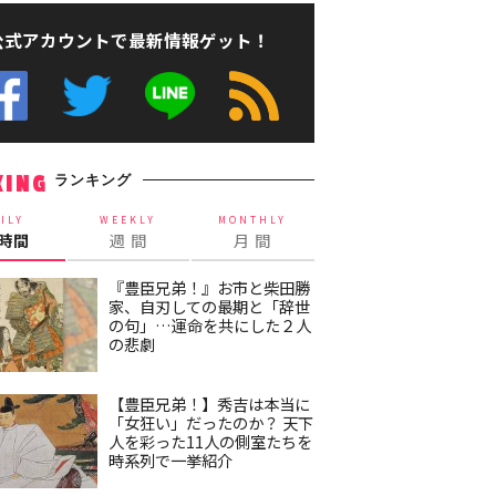
公式アカウントで最新情報ゲット！
ランキング
KING
ILY
WEEKLY
MONTHLY
4時間
週 間
月 間
『豊臣兄弟！』お市と柴田勝
家、自刃しての最期と「辞世
の句」…運命を共にした２人
の悲劇
【豊臣兄弟！】秀吉は本当に
「女狂い」だったのか？ 天下
人を彩った11人の側室たちを
時系列で一挙紹介