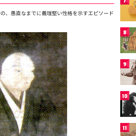
7
物の、愚直なまでに義理堅い性格を示すエピソード
8
9
10
11