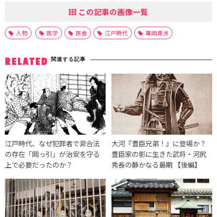
この記事の画像一覧
人物
医学
医者
江戸時代
華岡青洲
関連する記事
RELATED
江戸時代、なぜ犯罪者で非合法
大河『豊臣兄弟！』に登場か？
の存在「岡っ引」が治安を守る
豊臣家の影に生きた武将・河尻
上で必要だったのか？
秀長の静かなる最期 【後編】