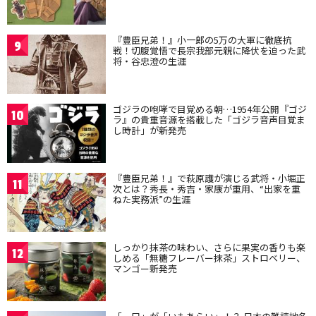
『豊臣兄弟！』小一郎の5万の大軍に徹底抗
9
戦！切腹覚悟で長宗我部元親に降伏を迫った武
将・谷忠澄の生涯
ゴジラの咆哮で目覚める朝…1954年公開『ゴジ
10
ラ』の貴重音源を搭載した「ゴジラ音声目覚ま
し時計」が新発売
『豊臣兄弟！』で萩原護が演じる武将・小堀正
11
次とは？秀長・秀吉・家康が重用、“出家を重
ねた実務派”の生涯
しっかり抹茶の味わい、さらに果実の香りも楽
12
しめる「無糖フレーバー抹茶」ストロベリー、
マンゴー新発売