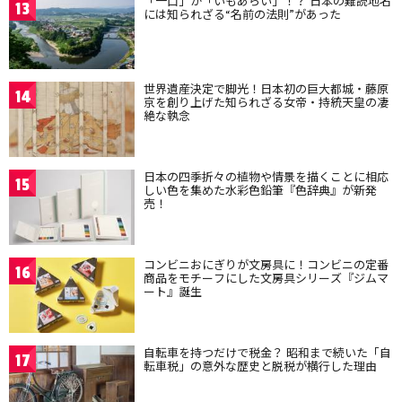
「一口」が「いもあらい」！？ 日本の難読地名
13
には知られざる“名前の法則”があった
世界遺産決定で脚光！日本初の巨大都城・藤原
14
京を創り上げた知られざる女帝・持統天皇の凄
絶な執念
日本の四季折々の植物や情景を描くことに相応
15
しい色を集めた水彩色鉛筆『色辞典』が新発
売！
コンビニおにぎりが文房具に！コンビニの定番
16
商品をモチーフにした文房具シリーズ『ジムマ
ート』誕生
自転車を持つだけで税金？ 昭和まで続いた「自
17
転車税」の意外な歴史と脱税が横行した理由