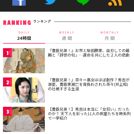
ランキング
RANKING
DAILY
WEEKLY
MONTHLY
24時間
週 間
月 間
『豊臣兄弟！』お市と柴田勝家、自刃しての最
1
期と「辞世の句」…運命を共にした２人の悲劇
『豊臣兄弟！』茶々＝悪女はほぼ創作？秀吉が
2
溺愛、豊臣家滅亡を背負わされた茶々(井上和)
の壮絶すぎる生涯
【豊臣兄弟！】秀吉は本当に「女狂い」だった
3
のか？ 天下人を彩った11人の側室たちを時系列
で一挙紹介