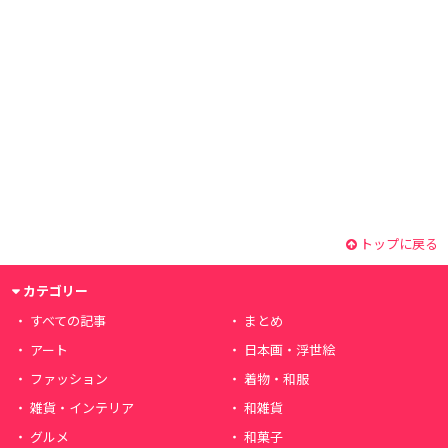
トップに戻る
カテゴリー
すべての記事
まとめ
アート
日本画・浮世絵
ファッション
着物・和服
雑貨・インテリア
和雑貨
グルメ
和菓子