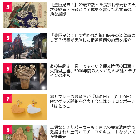
【豊臣兄弟！】22歳で散った長宗我部元親の天
4
才後継者・信親とは？武勇を奮った若武者の壮
絶な最期
『豊臣兄弟！』で描かれた織田信長の道普請は
5
史実？信長が実施した街道整備の施策を紹介
あの装飾は「炎」ではない？縄文時代の国宝・
6
火焔型土器、5000年前の人々が刻んだ謎とデザ
インの秘密
鳩サブレーの豊島屋が『鳩の日』（8月10日）
7
限定グッズ詳細を発表！今年はシリコンポーチ
「はとっこ」
土偶なりきりパーカーも！青森の縄文遺跡群で
8
発掘された土偶がモチーフのキュートなグッズ
が新発売