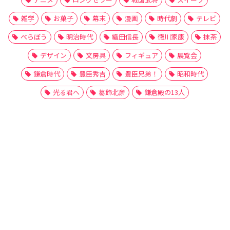
雑学
お菓子
幕末
漫画
時代劇
テレビ
べらぼう
明治時代
織田信長
徳川家康
抹茶
デザイン
文房具
フィギュア
展覧会
鎌倉時代
豊臣秀吉
豊臣兄弟！
昭和時代
光る君へ
葛飾北斎
鎌倉殿の13人