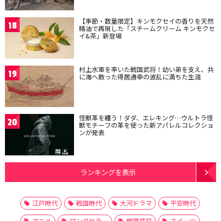
【季節・数量限定】キンモクセイの香りを天然
18
精油で再現した「スチームクリーム キンモクセ
イ&茶」新登場
村上水軍を率いた戦国武将！幼い弟を支え、共
19
に海へ散った得居通幸の波乱に満ちた生涯
怪獣革を纏う！ダダ、エレキング…ウルトラ怪
20
獣モチーフの革を使った新アパレルコレクショ
ンが発表
ランキングを表示
江戸時代
戦国時代
大河ドラマ
平安時代
アニメ
ロングセラー
戦国武将
スイーツ