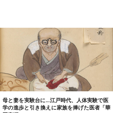
母と妻を実験台に…江戸時代、人体実験で医
学の進歩と引き換えに家族を捧げた医者「華