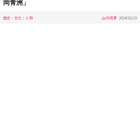
岡青洲」
歴史・文化
/
人物
山内琉夢
2024/02/19