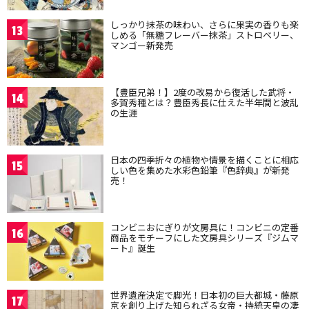
しっかり抹茶の味わい、さらに果実の香りも楽
13
しめる「無糖フレーバー抹茶」ストロベリー、
マンゴー新発売
【豊臣兄弟！】2度の改易から復活した武将・
14
多賀秀種とは？豊臣秀長に仕えた半年間と波乱
の生涯
日本の四季折々の植物や情景を描くことに相応
15
しい色を集めた水彩色鉛筆『色辞典』が新発
売！
コンビニおにぎりが文房具に！コンビニの定番
16
商品をモチーフにした文房具シリーズ『ジムマ
ート』誕生
世界遺産決定で脚光！日本初の巨大都城・藤原
17
京を創り上げた知られざる女帝・持統天皇の凄