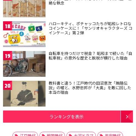
絶な執念
ハローキティ、ポチャッコたちが昭和レトロな
18
コインケースに！「サンリオキャラクターズ コ
インケース」第２弾
自転車を持つだけで税金？ 昭和まで続いた「自
19
転車税」の意外な歴史と脱税が横行した理由
教科書と違う！江戸時代の田沼意次「賄賂伝
20
説」の嘘と、水野忠邦が「大奥」を敵に回した
本当の理由
ランキングを表示
江戸時代
戦国時代
大河ドラマ
平安時代