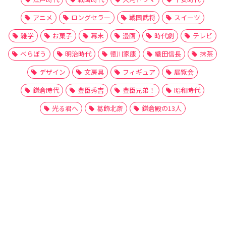
アニメ
ロングセラー
戦国武将
スイーツ
雑学
お菓子
幕末
漫画
時代劇
テレビ
べらぼう
明治時代
徳川家康
織田信長
抹茶
デザイン
文房具
フィギュア
展覧会
鎌倉時代
豊臣秀吉
豊臣兄弟！
昭和時代
光る君へ
葛飾北斎
鎌倉殿の13人