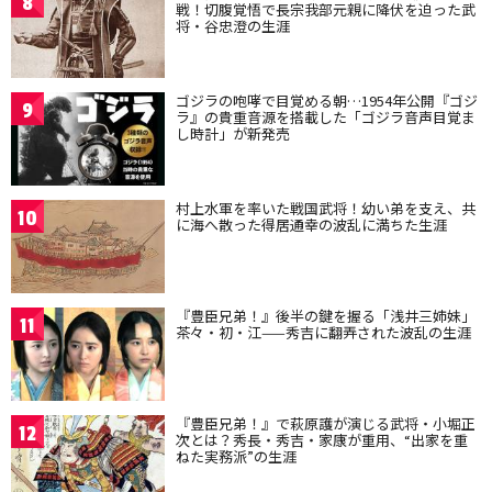
8
戦！切腹覚悟で長宗我部元親に降伏を迫った武
将・谷忠澄の生涯
ゴジラの咆哮で目覚める朝…1954年公開『ゴジ
9
ラ』の貴重音源を搭載した「ゴジラ音声目覚ま
し時計」が新発売
村上水軍を率いた戦国武将！幼い弟を支え、共
10
に海へ散った得居通幸の波乱に満ちた生涯
『豊臣兄弟！』後半の鍵を握る「浅井三姉妹」
11
茶々・初・江——秀吉に翻弄された波乱の生涯
『豊臣兄弟！』で萩原護が演じる武将・小堀正
12
次とは？秀長・秀吉・家康が重用、“出家を重
ねた実務派”の生涯