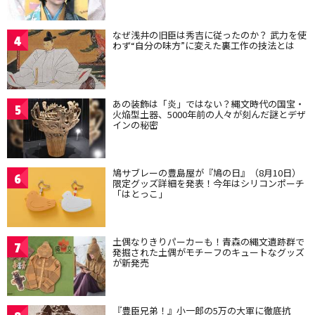
なぜ浅井の旧臣は秀吉に従ったのか？ 武力を使
4
わず“自分の味方”に変えた裏工作の技法とは
あの装飾は「炎」ではない？縄文時代の国宝・
5
火焔型土器、5000年前の人々が刻んだ謎とデザ
インの秘密
鳩サブレーの豊島屋が『鳩の日』（8月10日）
6
限定グッズ詳細を発表！今年はシリコンポーチ
「はとっこ」
土偶なりきりパーカーも！青森の縄文遺跡群で
7
発掘された土偶がモチーフのキュートなグッズ
が新発売
『豊臣兄弟！』小一郎の5万の大軍に徹底抗