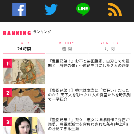
ランキング
RANKING
DAILY
WEEKLY
MONTHLY
24時間
週 間
月 間
『豊臣兄弟！』お市と柴田勝家、自刃しての最
1
期と「辞世の句」…運命を共にした２人の悲劇
【豊臣兄弟！】秀吉は本当に「女狂い」だった
2
のか？ 天下人を彩った11人の側室たちを時系列
で一挙紹介
『豊臣兄弟！』茶々＝悪女はほぼ創作？秀吉が
3
溺愛、豊臣家滅亡を背負わされた茶々(井上和)
の壮絶すぎる生涯