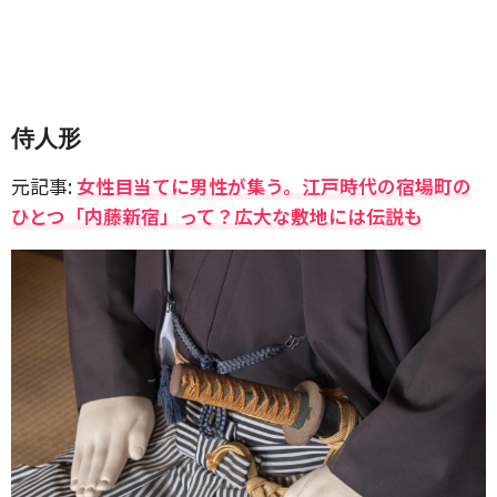
侍人形
元記事:
女性目当てに男性が集う。江戸時代の宿場町の
ひとつ「内藤新宿」って？広大な敷地には伝説も