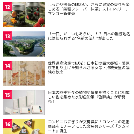
しっかり抹茶の味わい、さらに果実の香りも楽
12
しめる「無糖フレーバー抹茶」ストロベリー、
マンゴー新発売
「一口」が「いもあらい」！？ 日本の難読地名
13
には知られざる“名前の法則”があった
世界遺産決定で脚光！日本初の巨大都城・藤原
14
京を創り上げた知られざる女帝・持統天皇の凄
絶な執念
日本の四季折々の植物や情景を描くことに相応
15
しい色を集めた水彩色鉛筆『色辞典』が新発
売！
コンビニおにぎりが文房具に！コンビニの定番
16
商品をモチーフにした文房具シリーズ『ジムマ
ート』誕生