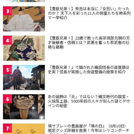
【豊臣兄弟！】秀吉は本当に「女狂い」だった
3
のか？ 天下人を彩った11人の側室たちを時系列
で一挙紹介
【豊臣兄弟！】22歳で散った長宗我部元親の天
4
才後継者・信親とは？武勇を奮った若武者の壮
絶な最期
『豊臣兄弟！』で描かれた織田信長の道普請は
5
史実？信長が実施した街道整備の施策を紹介
あの装飾は「炎」ではない？縄文時代の国宝・
6
火焔型土器、5000年前の人々が刻んだ謎とデザ
インの秘密
鳩サブレーの豊島屋が『鳩の日』（8月10日）
7
限定グッズ詳細を発表！今年はシリコンポーチ