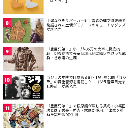
「はとっこ」
土偶なりきりパーカーも！青森の縄文遺跡群で
8
発掘された土偶がモチーフのキュートなグッズ
が新発売
『豊臣兄弟！』小一郎の5万の大軍に徹底抗
9
戦！切腹覚悟で長宗我部元親に降伏を迫った武
将・谷忠澄の生涯
ゴジラの咆哮で目覚める朝…1954年公開『ゴジ
10
ラ』の貴重音源を搭載した「ゴジラ音声目覚ま
し時計」が新発売
『豊臣兄弟！』で萩原護が演じる武将・小堀正
11
次とは？秀長・秀吉・家康が重用、“出家を重
ねた実務派”の生涯