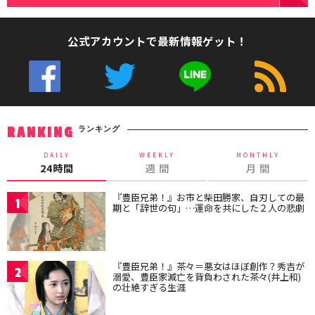
公式アカウントで最新情報ゲット！
ランキング
RANKING
DAILY
WEEKLY
MONTHLY
24時間
週 間
月 間
『豊臣兄弟！』お市と柴田勝家、自刃しての最
1
期と「辞世の句」…運命を共にした２人の悲劇
『豊臣兄弟！』茶々＝悪女はほぼ創作？秀吉が
2
溺愛、豊臣家滅亡を背負わされた茶々(井上和)
の壮絶すぎる生涯