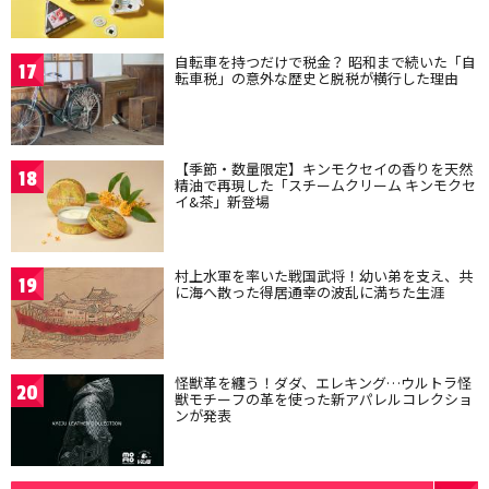
自転車を持つだけで税金？ 昭和まで続いた「自
17
転車税」の意外な歴史と脱税が横行した理由
【季節・数量限定】キンモクセイの香りを天然
18
精油で再現した「スチームクリーム キンモクセ
イ&茶」新登場
村上水軍を率いた戦国武将！幼い弟を支え、共
19
に海へ散った得居通幸の波乱に満ちた生涯
怪獣革を纏う！ダダ、エレキング…ウルトラ怪
20
獣モチーフの革を使った新アパレルコレクショ
ンが発表