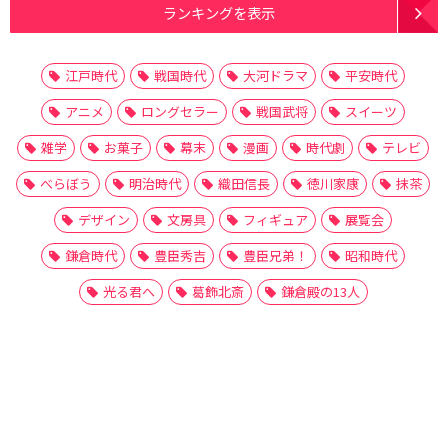
ランキングを表示
江戸時代
戦国時代
大河ドラマ
平安時代
アニメ
ロングセラー
戦国武将
スイーツ
雑学
お菓子
幕末
漫画
時代劇
テレビ
べらぼう
明治時代
織田信長
徳川家康
抹茶
デザイン
文房具
フィギュア
展覧会
鎌倉時代
豊臣秀吉
豊臣兄弟！
昭和時代
光る君へ
葛飾北斎
鎌倉殿の13人