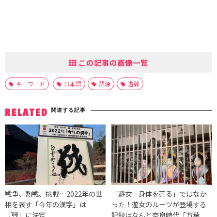
この記事の画像一覧
キーワード
日本語
語源
遊郭
関連する記事
RELATED
戦争、熱戦、挑戦…2022年の世
「遊女＝身体を売る」ではなか
相を表す「今年の漢字」は
った！遊女のルーツが登場する
『戦』に決定
記録はなんと奈良時代「万葉