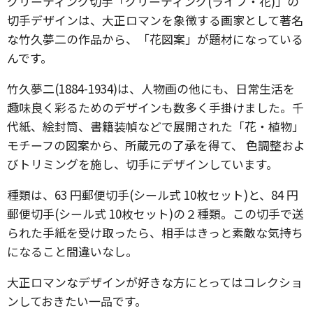
グリーティング切手「グリーティング(ライフ・花)」の
切手デザインは、大正ロマンを象徴する画家として著名
な竹久夢二の作品から、「花図案」が題材になっている
んです。
竹久夢二(1884-1934)は、人物画の他にも、日常生活を
趣味良く彩るためのデザインも数多く手掛けました。千
代紙、絵封筒、書籍装幀などで展開された「花・植物」
モチーフの図案から、所蔵元の了承を得て、 色調整およ
びトリミングを施し、切手にデザインしています。
種類は、63 円郵便切手(シール式 10枚セット)と、84 円
郵便切手(シール式 10枚セット)の２種類。この切手で送
られた手紙を受け取ったら、相手はきっと素敵な気持ち
になること間違いなし。
大正ロマンなデザインが好きな方にとってはコレクショ
ンしておきたい一品です。