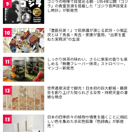
ゴジラの咆哮で目覚める朝…1954年公開『ゴジ
9
ラ』の貴重音源を搭載した「ゴジラ音声目覚ま
し時計」が新発売
『豊臣兄弟！』で萩原護が演じる武将・小堀正
10
次とは？秀長・秀吉・家康が重用、“出家を重
ねた実務派”の生涯
しっかり抹茶の味わい、さらに果実の香りも楽
11
しめる「無糖フレーバー抹茶」ストロベリー、
マンゴー新発売
世界遺産決定で脚光！日本初の巨大都城・藤原
12
京を創り上げた知られざる女帝・持統天皇の凄
絶な執念
日本の四季折々の植物や情景を描くことに相応
13
しい色を集めた水彩色鉛筆『色辞典』が新発
売！