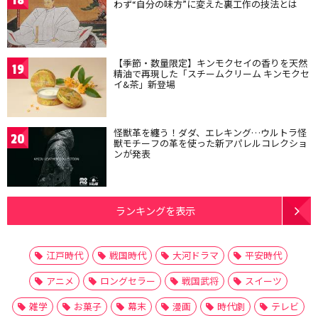
わず“自分の味方”に変えた裏工作の技法とは
【季節・数量限定】キンモクセイの香りを天然
19
精油で再現した「スチームクリーム キンモクセ
イ&茶」新登場
怪獣革を纏う！ダダ、エレキング…ウルトラ怪
20
獣モチーフの革を使った新アパレルコレクショ
ンが発表
ランキングを表示
江戸時代
戦国時代
大河ドラマ
平安時代
アニメ
ロングセラー
戦国武将
スイーツ
雑学
お菓子
幕末
漫画
時代劇
テレビ