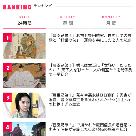
ランキング
RANKING
DAILY
WEEKLY
MONTHLY
24時間
週 間
月 間
『豊臣兄弟！』お市と柴田勝家、自刃しての最
1
期と「辞世の句」…運命を共にした２人の悲劇
【豊臣兄弟！】秀吉は本当に「女狂い」だった
2
のか？ 天下人を彩った11人の側室たちを時系列
で一挙紹介
『豊臣兄弟！』茶々＝悪女はほぼ創作？秀吉が
3
溺愛、豊臣家滅亡を背負わされた茶々(井上和)
の壮絶すぎる生涯
『豊臣兄弟！』で描かれた織田信長の道普請は
4
史実？信長が実施した街道整備の施策を紹介