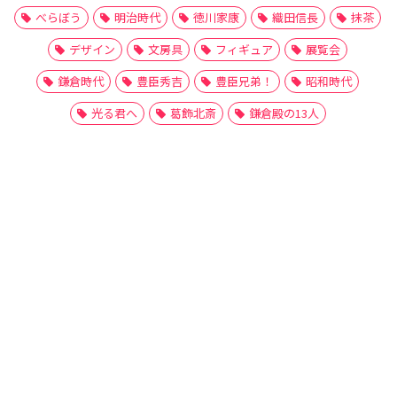
べらぼう
明治時代
徳川家康
織田信長
抹茶
デザイン
文房具
フィギュア
展覧会
鎌倉時代
豊臣秀吉
豊臣兄弟！
昭和時代
光る君へ
葛飾北斎
鎌倉殿の13人