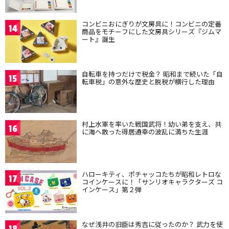
コンビニおにぎりが文房具に！コンビニの定番
14
商品をモチーフにした文房具シリーズ『ジムマ
ート』誕生
自転車を持つだけで税金？ 昭和まで続いた「自
15
転車税」の意外な歴史と脱税が横行した理由
村上水軍を率いた戦国武将！幼い弟を支え、共
16
に海へ散った得居通幸の波乱に満ちた生涯
ハローキティ、ポチャッコたちが昭和レトロな
17
コインケースに！「サンリオキャラクターズ コ
インケース」第２弾
なぜ浅井の旧臣は秀吉に従ったのか？ 武力を使
18