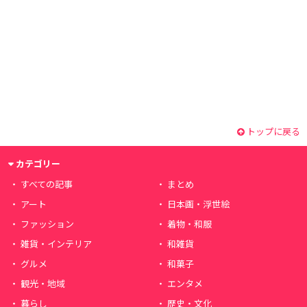
トップに戻る
カテゴリー
すべての記事
まとめ
アート
日本画・浮世絵
ファッション
着物・和服
雑貨・インテリア
和雑貨
グルメ
和菓子
観光・地域
エンタメ
暮らし
歴史・文化