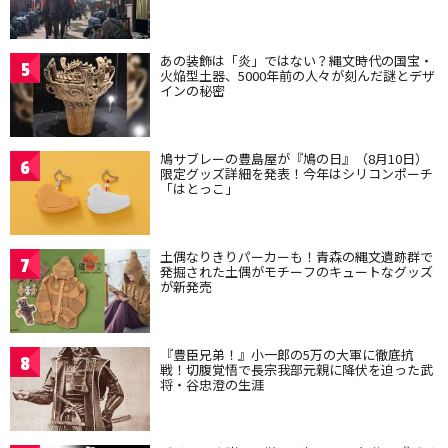
あの装飾は「炎」ではない？縄文時代の国宝・
5
火焔型土器、5000年前の人々が刻んだ謎とデザ
インの秘密
鳩サブレーの豊島屋が『鳩の日』（8月10日）
6
限定グッズ詳細を発表！今年はシリコンポーチ
「はとっこ」
土偶なりきりパーカーも！青森の縄文遺跡群で
7
発掘された土偶がモチーフのキュートなグッズ
が新発売
『豊臣兄弟！』小一郎の5万の大軍に徹底抗
8
戦！切腹覚悟で長宗我部元親に降伏を迫った武
将・谷忠澄の生涯