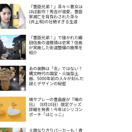
『豊臣兄弟！』茶々＝悪女は
ほぼ創作？秀吉が溺愛、豊臣
家滅亡を背負わされた茶々
(井上和)の壮絶すぎる生涯
『豊臣兄弟！』で描かれた織
田信長の道普請は史実？信長
が実施した街道整備の施策を
紹介
あの装飾は「炎」ではない？
縄文時代の国宝・火焔型土
器、5000年前の人々が刻んだ
謎とデザインの秘密
鳩サブレーの豊島屋が『鳩の
日』（8月10日）限定グッズ
詳細を発表！今年はシリコン
ポーチ「はとっこ」
土偶なりきりパーカーも！青