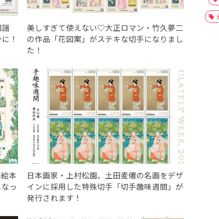
図譜
美しすぎて使えない♡大正ロマン・竹久夢二
ンに！
の作品「花図案」がステキな切手になりまし
た！
猫絵本
日本画家・上村松園、土田麦僊の名画をデザ
になっ
インに採用した特殊切手「切手趣味週間」が
発行されます！