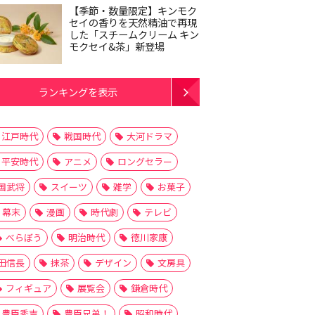
【季節・数量限定】キンモク
セイの香りを天然精油で再現
した「スチームクリーム キン
モクセイ&茶」新登場
ランキングを表示
江戸時代
戦国時代
大河ドラマ
平安時代
アニメ
ロングセラー
国武将
スイーツ
雑学
お菓子
幕末
漫画
時代劇
テレビ
べらぼう
明治時代
徳川家康
田信長
抹茶
デザイン
文房具
フィギュア
展覧会
鎌倉時代
豊臣秀吉
豊臣兄弟！
昭和時代