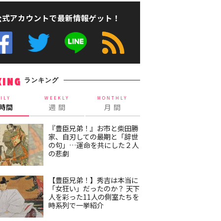
公式アカウントで最新情報ゲット！
ランキング
KING
ILY
WEEKLY
MONTHLY
4時間
週 間
月 間
『豊臣兄弟！』お市と柴田勝
家、自刃しての最期と「辞世
の句」…運命を共にした２人
の悲劇
【豊臣兄弟！】秀吉は本当に
「女狂い」だったのか？ 天下
人を彩った11人の側室たちを
時系列で一挙紹介