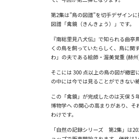
第2集は”鳥の図譜”を切手デザイン
図譜「禽鏡（きんきょう）」です。
『南総里見八犬伝』で知られる曲亭馬琴(
くの鳥を飼っていたらしく、鳥に関
わ」の夫である絵師・渥美覚重 (赫州
そこには 300 点以上の鳥の図が緻
の中には今では見ることができない
この「禽鏡」が完成したのは天保 5 
博物学へ の関心の高まりがあり、そ
わけです。
「自然の記録シリーズ 第2集」は20
ョップで販売開始されます。価格は1シー