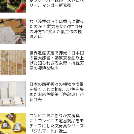
リー、マンゴー新発売
なぜ浅井の旧臣は秀吉に従っ
たのか？ 武力を使わず“自分
の味方”に変えた裏工作の技
法とは
世界遺産決定で脚光！日本初
の巨大都城・藤原京を創り上
げた知られざる女帝・持統天
皇の凄絶な執念
日本の四季折々の植物や情景
を描くことに相応しい色を集
めた水彩色鉛筆『色辞典』が
新発売！
コンビニおにぎりが文房具
に！コンビニの定番商品をモ
チーフにした文房具シリーズ
『ジムマート』誕生