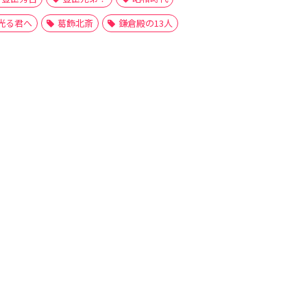
光る君へ
葛飾北斎
鎌倉殿の13人