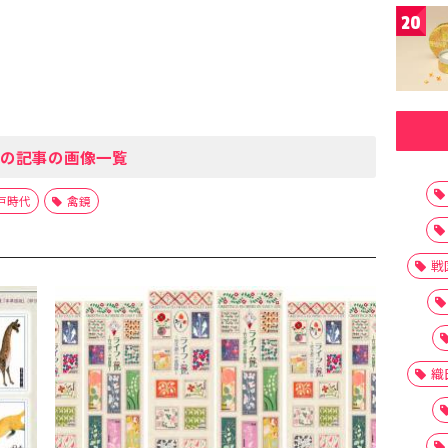
20
の記事の画像一覧
戸時代
禽鏡
戦
織