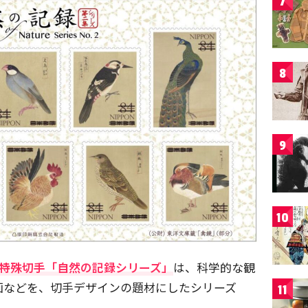
7
8
9
10
た特殊切手「自然の記録シリーズ」
は、科学的な観
画などを、切手デザインの題材にしたシリーズ
11