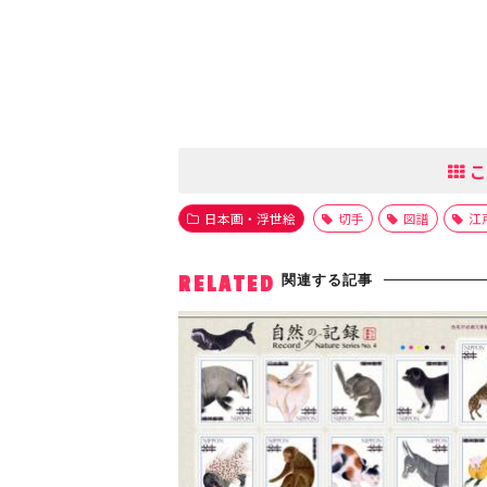
こ
日本画・浮世絵
切手
図譜
江
関連する記事
RELATED