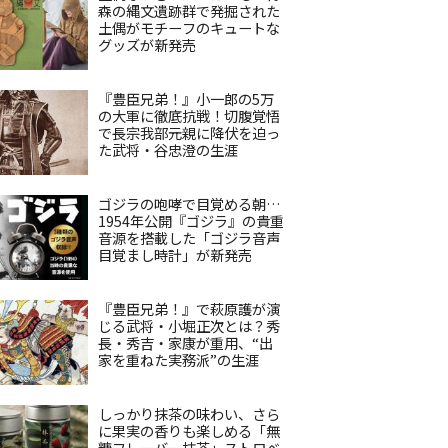
森の縄文遺跡群で発掘された
土偶がモチーフのキュートな
グッズが新発売
『豊臣兄弟！』小一郎の5万
の大軍に徹底抗戦！切腹覚悟
で長宗我部元親に降伏を迫っ
た武将・谷忠澄の生涯
ゴジラの咆哮で目覚める朝…
1954年公開『ゴジラ』の貴重
音源を搭載した「ゴジラ音声
目覚まし時計」が新発売
『豊臣兄弟！』で萩原護が演
じる武将・小堀正次とは？秀
長・秀吉・家康が重用、“出
家を重ねた実務派”の生涯
しっかり抹茶の味わい、さら
に果実の香りも楽しめる「無
糖フレーバー抹茶」ストロベ