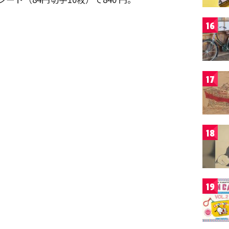
16
17
18
19