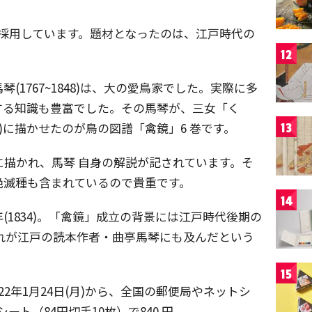
に採用しています。題材となったのは、江戸時代の
12
1767~1848)は、大の愛鳥家でした。実際に多
する知識も豊富でした。その馬琴が、三女「く
)に描かせたのが鳥の図譜「禽鏡」6 巻です。
13
密に描かれ、馬琴 自身の解説が記されています。そ
絶滅種も含まれているので貴重です。
14
年(1834)。「禽鏡」成立の背景には江戸時代後期の
れが江戸の読本作者・曲亭馬琴にも及んだという
15
22年1月24日(月)から、全国の郵便局やネットシ
ト（84円切手10枚）で840 円。