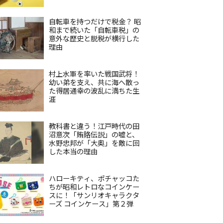
自転車を持つだけで税金？ 昭
和まで続いた「自転車税」の
意外な歴史と脱税が横行した
理由
村上水軍を率いた戦国武将！
幼い弟を支え、共に海へ散っ
た得居通幸の波乱に満ちた生
涯
教科書と違う！江戸時代の田
沼意次「賄賂伝説」の嘘と、
水野忠邦が「大奥」を敵に回
した本当の理由
ハローキティ、ポチャッコた
ちが昭和レトロなコインケー
スに！「サンリオキャラクタ
ーズ コインケース」第２弾