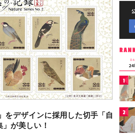
RAN
DA
2
1
2
」をデザインに採用した切手「自
集」が美しい！