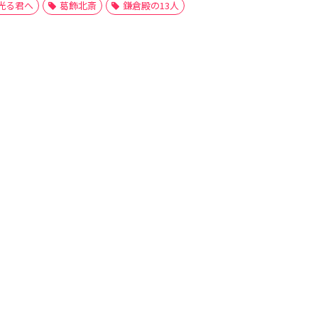
光る君へ
葛飾北斎
鎌倉殿の13人