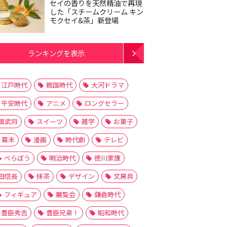
セイの香りを天然精油で再現
した「スチームクリーム キン
モクセイ&茶」新登場
ランキングを表示
江戸時代
戦国時代
大河ドラマ
平安時代
アニメ
ロングセラー
国武将
スイーツ
雑学
お菓子
幕末
漫画
時代劇
テレビ
べらぼう
明治時代
徳川家康
田信長
抹茶
デザイン
文房具
フィギュア
展覧会
鎌倉時代
豊臣秀吉
豊臣兄弟！
昭和時代