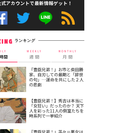
公式アカウントで最新情報ゲット！
ランキング
KING
ILY
WEEKLY
MONTHLY
4時間
週 間
月 間
『豊臣兄弟！』お市と柴田勝
家、自刃しての最期と「辞世
の句」…運命を共にした２人
の悲劇
【豊臣兄弟！】秀吉は本当に
「女狂い」だったのか？ 天下
人を彩った11人の側室たちを
時系列で一挙紹介
『豊臣兄弟！』茶々＝悪女は