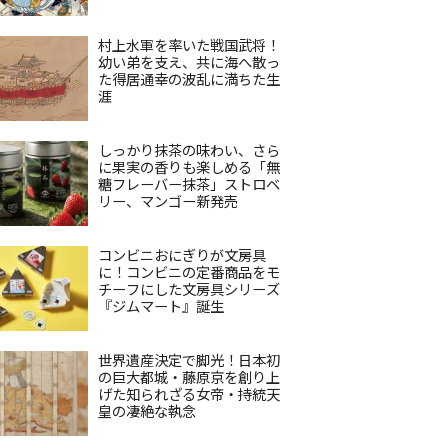
村上水軍を率いた戦国武将！
幼い弟を支え、共に海へ散っ
た得居通幸の波乱に満ちた生
涯
しっかり抹茶の味わい、さら
に果実の香りも楽しめる「無
糖フレーバー抹茶」ストロベ
リー、マンゴー新発売
コンビニおにぎりが文房具
に！コンビニの定番商品をモ
チーフにした文房具シリーズ
『ジムマート』誕生
世界遺産決定で脚光！日本初
の巨大都城・藤原京を創り上
げた知られざる女帝・持統天
皇の凄絶な執念