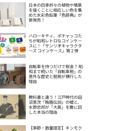
日本の四季折々の植物や情景
を描くことに相応しい色を集
めた水彩色鉛筆『色辞典』が
新発売！
ハローキティ、ポチャッコた
ちが昭和レトロなコインケー
スに！「サンリオキャラクタ
ーズ コインケース」第２弾
自転車を持つだけで税金？ 昭
和まで続いた「自転車税」の
意外な歴史と脱税が横行した
理由
教科書と違う！江戸時代の田
沼意次「賄賂伝説」の嘘と、
水野忠邦が「大奥」を敵に回
した本当の理由
【季節・数量限定】キンモク