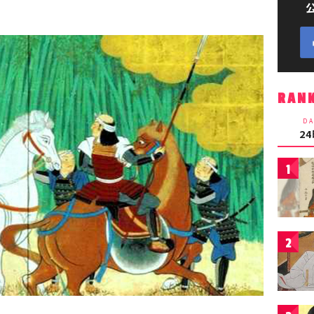
RAN
DA
2
1
2