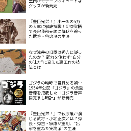
土偶がモチーフのキュートな
グッズが新発売
『豊臣兄弟！』小一郎の5万
の大軍に徹底抗戦！切腹覚悟
で長宗我部元親に降伏を迫っ
た武将・谷忠澄の生涯
なぜ浅井の旧臣は秀吉に従っ
たのか？ 武力を使わず“自分
の味方”に変えた裏工作の技
法とは
ゴジラの咆哮で目覚める朝…
1954年公開『ゴジラ』の貴重
音源を搭載した「ゴジラ音声
目覚まし時計」が新発売
『豊臣兄弟！』で萩原護が演
じる武将・小堀正次とは？秀
長・秀吉・家康が重用、“出
家を重ねた実務派”の生涯