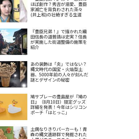
ほぼ創作？秀吉が溺愛、豊臣
家滅亡を背負わされた茶々
(井上和)の壮絶すぎる生涯
『豊臣兄弟！』で描かれた織
田信長の道普請は史実？信長
が実施した街道整備の施策を
紹介
あの装飾は「炎」ではない？
縄文時代の国宝・火焔型土
器、5000年前の人々が刻んだ
謎とデザインの秘密
鳩サブレーの豊島屋が『鳩の
日』（8月10日）限定グッズ
詳細を発表！今年はシリコン
ポーチ「はとっこ」
土偶なりきりパーカーも！青
森の縄文遺跡群で発掘された