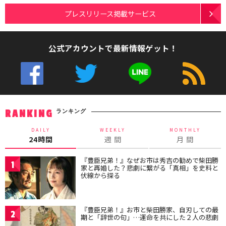
プレスリリース掲載サービス
公式アカウントで最新情報ゲット！
ランキング
RANKING
DAILY
WEEKLY
MONTHLY
24時間
週 間
月 間
『豊臣兄弟！』なぜお市は秀吉の勧めで柴田勝
1
家と再婚した？悲劇に繋がる「真相」を史料と
伏線から探る
『豊臣兄弟！』お市と柴田勝家、自刃しての最
2
期と「辞世の句」…運命を共にした２人の悲劇