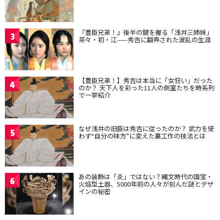
『豊臣兄弟！』後半の鍵を握る「浅井三姉妹」
3
茶々・初・江——秀吉に翻弄された波乱の生涯
【豊臣兄弟！】秀吉は本当に「女狂い」だった
4
のか？ 天下人を彩った11人の側室たちを時系列
で一挙紹介
なぜ浅井の旧臣は秀吉に従ったのか？ 武力を使
5
わず“自分の味方”に変えた裏工作の技法とは
あの装飾は「炎」ではない？縄文時代の国宝・
6
火焔型土器、5000年前の人々が刻んだ謎とデザ
インの秘密