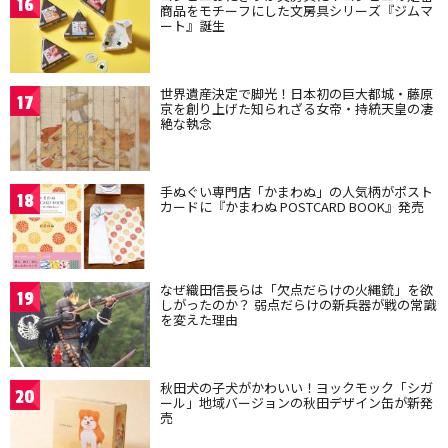
16
商品をモチーフにした文房具シリーズ『ジムマ
ート』誕生
世界遺産決定で脚光！日本初の巨大都城・藤原
17
京を創り上げた知られざる女帝・持統天皇の凄
絶な執念
手ぬぐい専門店「かまわぬ」の人気柄がポスト
18
カードに『かまわぬ POSTCARD BOOK』発売
なぜ織田信長らは「欠点だらけの火縄銃」を欲
19
しがったのか？ 弱点だらけの新兵器が戦の常識
を変えた理由
秋田犬の子犬がかわいい！ヨックモック「シガ
20
ール」地域バージョンの秋田デザイン缶が新発
売