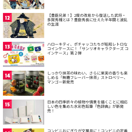
【豊臣兄弟！】2度の改易から復活した武将・
12
多賀秀種とは？豊臣秀長に仕えた半年間と波乱
の生涯
ハローキティ、ポチャッコたちが昭和レトロな
13
コインケースに！「サンリオキャラクターズ コ
インケース」第２弾
しっかり抹茶の味わい、さらに果実の香りも楽
14
しめる「無糖フレーバー抹茶」ストロベリー、
マンゴー新発売
日本の四季折々の植物や情景を描くことに相応
15
しい色を集めた水彩色鉛筆『色辞典』が新発
売！
コンビニおにぎりが文房具に！コンビニの定番