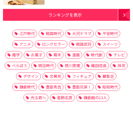
ランキングを表示
江戸時代
戦国時代
大河ドラマ
平安時代
アニメ
ロングセラー
戦国武将
スイーツ
雑学
お菓子
幕末
漫画
時代劇
テレビ
べらぼう
明治時代
徳川家康
織田信長
抹茶
デザイン
文房具
フィギュア
展覧会
鎌倉時代
豊臣秀吉
豊臣兄弟！
昭和時代
光る君へ
葛飾北斎
鎌倉殿の13人