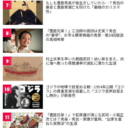
もしも豊臣秀長が長生きしていたら…？秀吉の
7
暴走と豊臣家滅亡を防げた「最強のカリスマ
性」
『豊臣兄弟！』三法師の誘拐は史実？秀吉
8
の“暴挙”、お市＆勝家再婚の真意…第30回放送
の真相考察
村上水軍を率いた戦国武将！幼い弟を支え、共
9
に海へ散った得居通幸の波乱に満ちた生涯
ゴジラの咆哮で目覚める朝…1954年公開『ゴジ
10
ラ』の貴重音源を搭載した「ゴジラ音声目覚ま
し時計」が新発売
『豊臣兄弟！』で萩原護が演じる武将・小堀正
11
次とは？秀長・秀吉・家康が重用、“出家を重
ねた実務派”の生涯