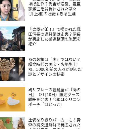
ほぼ創作？秀吉が溺愛、豊臣
家滅亡を背負わされた茶々
(井上和)の壮絶すぎる生涯
『豊臣兄弟！』で描かれた織
田信長の道普請は史実？信長
が実施した街道整備の施策を
紹介
あの装飾は「炎」ではない？
縄文時代の国宝・火焔型土
器、5000年前の人々が刻んだ
謎とデザインの秘密
鳩サブレーの豊島屋が『鳩の
日』（8月10日）限定グッズ
詳細を発表！今年はシリコン
ポーチ「はとっこ」
土偶なりきりパーカーも！青
森の縄文遺跡群で発掘された