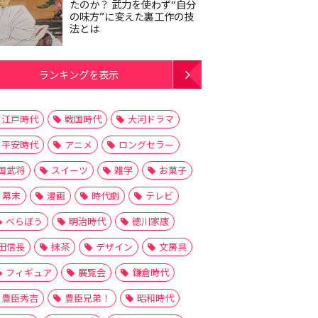
たのか？ 武力を使わず“自分
の味方”に変えた裏工作の技
法とは
ランキングを表示
江戸時代
戦国時代
大河ドラマ
平安時代
アニメ
ロングセラー
国武将
スイーツ
雑学
お菓子
幕末
漫画
時代劇
テレビ
べらぼう
明治時代
徳川家康
田信長
抹茶
デザイン
文房具
フィギュア
展覧会
鎌倉時代
豊臣秀吉
豊臣兄弟！
昭和時代