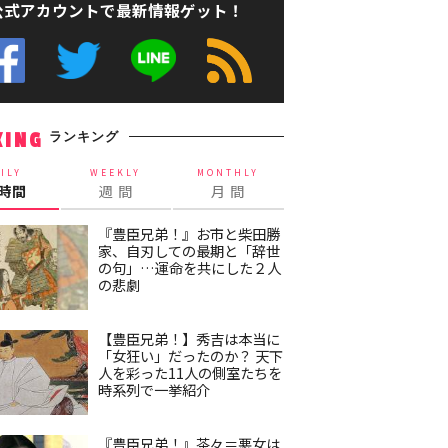
公式アカウントで最新情報ゲット！
ランキング
KING
ILY
WEEKLY
MONTHLY
4時間
週 間
月 間
『豊臣兄弟！』お市と柴田勝
家、自刃しての最期と「辞世
の句」…運命を共にした２人
の悲劇
【豊臣兄弟！】秀吉は本当に
「女狂い」だったのか？ 天下
人を彩った11人の側室たちを
時系列で一挙紹介
『豊臣兄弟！』茶々＝悪女は