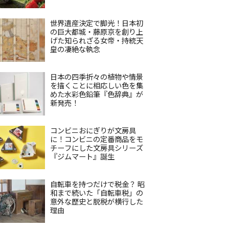
世界遺産決定で脚光！日本初
の巨大都城・藤原京を創り上
げた知られざる女帝・持統天
皇の凄絶な執念
日本の四季折々の植物や情景
を描くことに相応しい色を集
めた水彩色鉛筆『色辞典』が
新発売！
コンビニおにぎりが文房具
に！コンビニの定番商品をモ
チーフにした文房具シリーズ
『ジムマート』誕生
自転車を持つだけで税金？ 昭
和まで続いた「自転車税」の
意外な歴史と脱税が横行した
理由