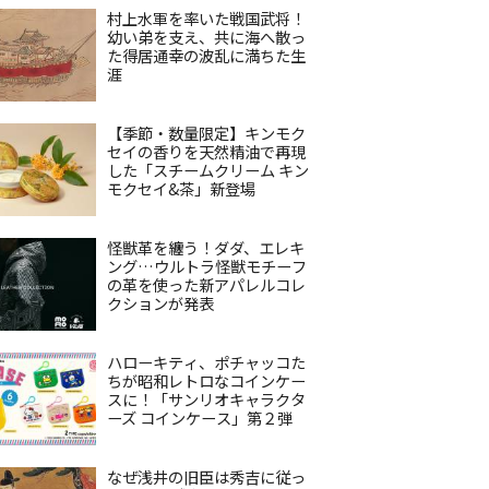
村上水軍を率いた戦国武将！
幼い弟を支え、共に海へ散っ
た得居通幸の波乱に満ちた生
涯
【季節・数量限定】キンモク
セイの香りを天然精油で再現
した「スチームクリーム キン
モクセイ&茶」新登場
怪獣革を纏う！ダダ、エレキ
ング…ウルトラ怪獣モチーフ
の革を使った新アパレルコレ
クションが発表
ハローキティ、ポチャッコた
ちが昭和レトロなコインケー
スに！「サンリオキャラクタ
ーズ コインケース」第２弾
なぜ浅井の旧臣は秀吉に従っ