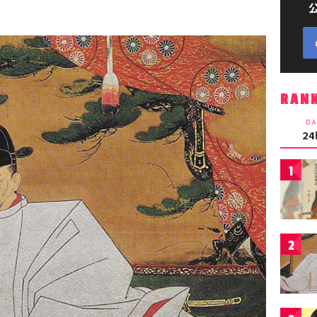
RAN
DA
2
1
2