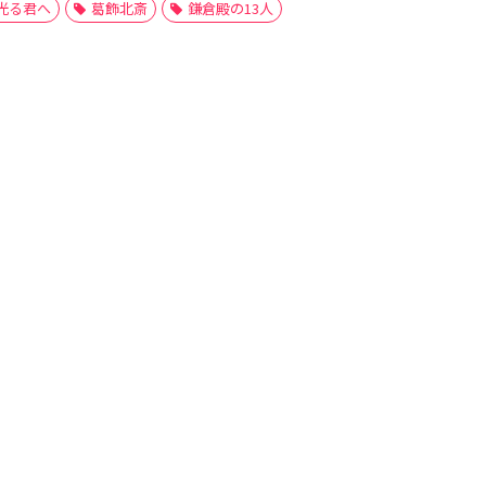
光る君へ
葛飾北斎
鎌倉殿の13人