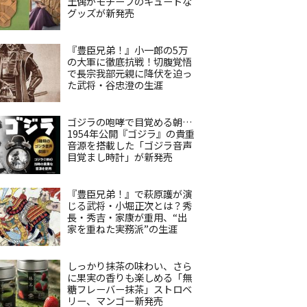
土偶がモチーフのキュートな
グッズが新発売
『豊臣兄弟！』小一郎の5万
の大軍に徹底抗戦！切腹覚悟
で長宗我部元親に降伏を迫っ
た武将・谷忠澄の生涯
ゴジラの咆哮で目覚める朝…
1954年公開『ゴジラ』の貴重
音源を搭載した「ゴジラ音声
目覚まし時計」が新発売
『豊臣兄弟！』で萩原護が演
じる武将・小堀正次とは？秀
長・秀吉・家康が重用、“出
家を重ねた実務派”の生涯
しっかり抹茶の味わい、さら
に果実の香りも楽しめる「無
糖フレーバー抹茶」ストロベ
リー、マンゴー新発売