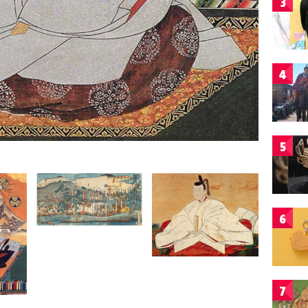
3
4
5
6
7