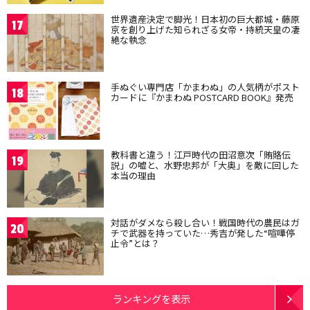
世界遺産決定で脚光！日本初の巨大都城・藤原
17
京を創り上げた知られざる女帝・持統天皇の凄
絶な執念
手ぬぐい専門店「かまわぬ」の人気柄がポスト
18
カードに『かまわぬ POSTCARD BOOK』発売
教科書と違う！江戸時代の田沼意次「賄賂伝
19
説」の嘘と、水野忠邦が「大奥」を敵に回した
本当の理由
対話がダメなら殺し合い！戦国時代の農民はガ
20
チで武器を持っていた…秀吉が発した“喧嘩停
止令”とは？
ランキングを表示