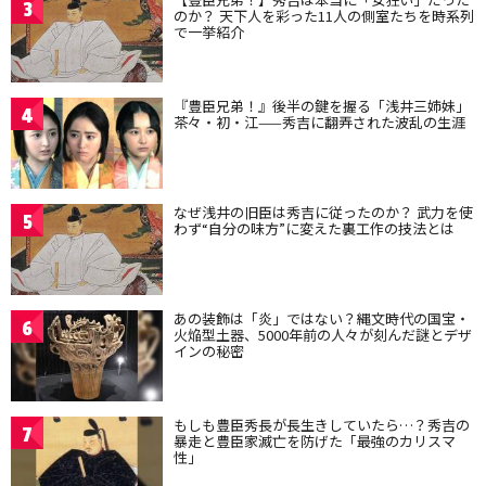
3
のか？ 天下人を彩った11人の側室たちを時系列
で一挙紹介
『豊臣兄弟！』後半の鍵を握る「浅井三姉妹」
4
茶々・初・江——秀吉に翻弄された波乱の生涯
なぜ浅井の旧臣は秀吉に従ったのか？ 武力を使
5
わず“自分の味方”に変えた裏工作の技法とは
あの装飾は「炎」ではない？縄文時代の国宝・
6
火焔型土器、5000年前の人々が刻んだ謎とデザ
インの秘密
もしも豊臣秀長が長生きしていたら…？秀吉の
7
暴走と豊臣家滅亡を防げた「最強のカリスマ
性」