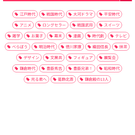
江戸時代
戦国時代
大河ドラマ
平安時代
アニメ
ロングセラー
戦国武将
スイーツ
雑学
お菓子
幕末
漫画
時代劇
テレビ
べらぼう
明治時代
徳川家康
織田信長
抹茶
デザイン
文房具
フィギュア
展覧会
鎌倉時代
豊臣秀吉
豊臣兄弟！
昭和時代
光る君へ
葛飾北斎
鎌倉殿の13人