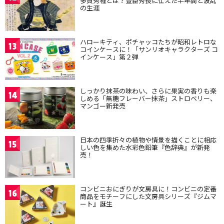
多賀秀種とは？豊臣秀長に仕えた半年間と波乱
の生涯
ハローキティ、ポチャッコたちが昭和レトロな
13
コインケースに！「サンリオキャラクターズ コ
インケース」第２弾
しっかり抹茶の味わい、さらに果実の香りも楽
14
しめる「無糖フレーバー抹茶」ストロベリー、
マンゴー新発売
日本の四季折々の植物や情景を描くことに相応
15
しい色を集めた水彩色鉛筆『色辞典』が新発
売！
コンビニおにぎりが文房具に！コンビニの定番
16
商品をモチーフにした文房具シリーズ『ジムマ
ート』誕生