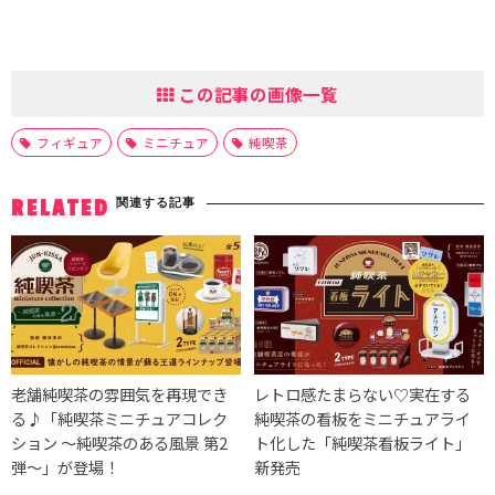
この記事の画像一覧
フィギュア
ミニチュア
純喫茶
関連する記事
RELATED
老舗純喫茶の雰囲気を再現でき
レトロ感たまらない♡実在する
る♪「純喫茶ミニチュアコレク
純喫茶の看板をミニチュアライ
ション ～純喫茶のある風景 第2
ト化した「純喫茶看板ライト」
弾～」が登場！
新発売