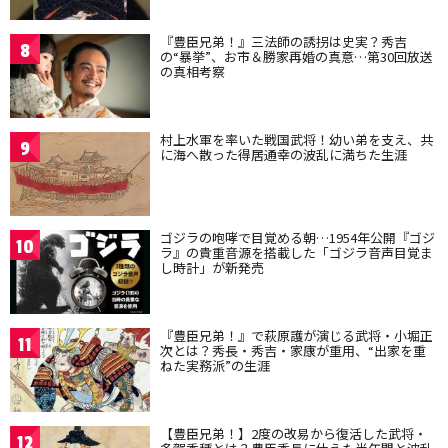
『豊臣兄弟！』三法師の誘拐は史実？秀吉
8
の“暴挙”、お市＆勝家再婚の真意…第30回放送
の真相考察
村上水軍を率いた戦国武将！幼い弟を支え、共
9
に海へ散った得居通幸の波乱に満ちた生涯
ゴジラの咆哮で目覚める朝…1954年公開『ゴジ
10
ラ』の貴重音源を搭載した「ゴジラ音声目覚ま
し時計」が新発売
『豊臣兄弟！』で萩原護が演じる武将・小堀正
11
次とは？秀長・秀吉・家康が重用、“出家を重
ねた実務派”の生涯
【豊臣兄弟！】2度の改易から復活した武将・
12