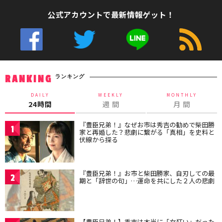
公式アカウントで最新情報ゲット！
ランキング
RANKING
DAILY
WEEKLY
MONTHLY
24時間
週 間
月 間
『豊臣兄弟！』なぜお市は秀吉の勧めで柴田勝
1
家と再婚した？悲劇に繋がる「真相」を史料と
伏線から探る
『豊臣兄弟！』お市と柴田勝家、自刃しての最
2
期と「辞世の句」…運命を共にした２人の悲劇
【豊臣兄弟！】秀吉は本当に「女狂い」だった