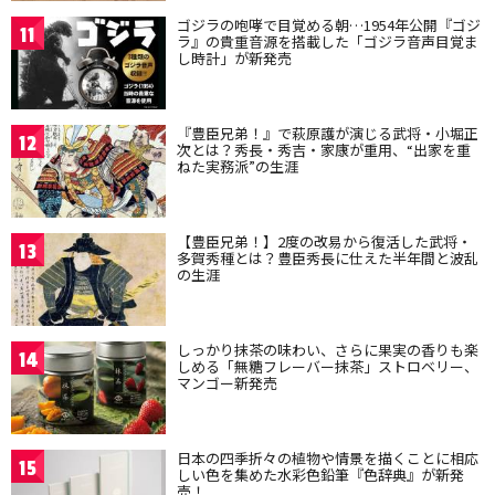
ゴジラの咆哮で目覚める朝…1954年公開『ゴジ
11
ラ』の貴重音源を搭載した「ゴジラ音声目覚ま
し時計」が新発売
『豊臣兄弟！』で萩原護が演じる武将・小堀正
12
次とは？秀長・秀吉・家康が重用、“出家を重
ねた実務派”の生涯
【豊臣兄弟！】2度の改易から復活した武将・
13
多賀秀種とは？豊臣秀長に仕えた半年間と波乱
の生涯
しっかり抹茶の味わい、さらに果実の香りも楽
14
しめる「無糖フレーバー抹茶」ストロベリー、
マンゴー新発売
日本の四季折々の植物や情景を描くことに相応
15
しい色を集めた水彩色鉛筆『色辞典』が新発
売！