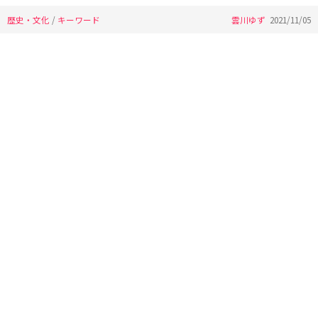
歴史・文化
/
キーワード
雲川ゆず
2021/11/05