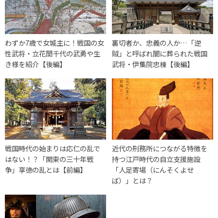
わずか7歳で女城主に！戦国の女
裏切者か、忠義の人か…「逆
性武将・立花誾千代の武勇や生
賊」と呼ばれ闇に葬られた戦国
き様を紹介【後編】
武将・伊集院忠棟【後編】
戦国時代の始まりは応仁の乱で
近代の刑務所につながる特徴を
はない！？「関東の三十年戦
持つ江戸時代の自立支援施設
争」享徳の乱とは【前編】
「人足寄場（にんそくよせ
ば）」とは？