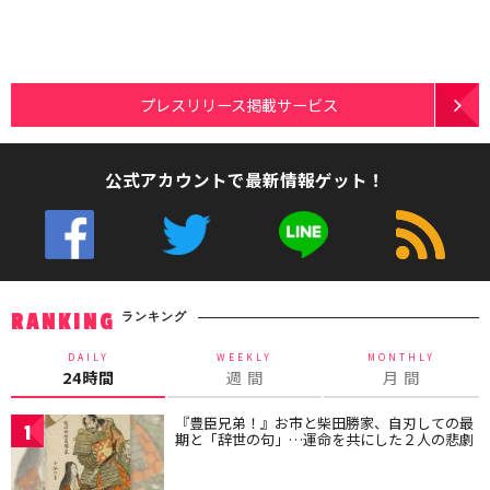
プレスリリース掲載サービス
公式アカウントで最新情報ゲット！
ランキング
RANKING
DAILY
WEEKLY
MONTHLY
24時間
週 間
月 間
『豊臣兄弟！』お市と柴田勝家、自刃しての最
1
期と「辞世の句」…運命を共にした２人の悲劇