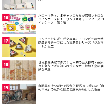
ハローキティ、ポチャッコたちが昭和レトロな
16
コインケースに！「サンリオキャラクターズ コ
インケース」第２弾
コンビニおにぎりが文房具に！コンビニの定番
17
商品をモチーフにした文房具シリーズ『ジムマ
ート』誕生
世界遺産決定で脚光！日本初の巨大都城・藤原
18
京を創り上げた知られざる女帝・持統天皇の凄
絶な執念
自転車を持つだけで税金？ 昭和まで続いた「自
19
転車税」の意外な歴史と脱税が横行した理由