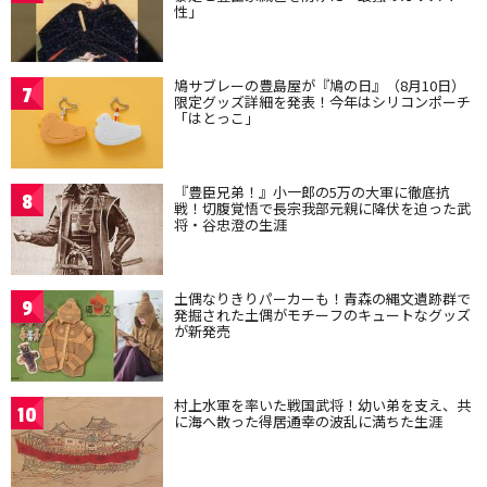
性」
鳩サブレーの豊島屋が『鳩の日』（8月10日）
7
限定グッズ詳細を発表！今年はシリコンポーチ
「はとっこ」
『豊臣兄弟！』小一郎の5万の大軍に徹底抗
8
戦！切腹覚悟で長宗我部元親に降伏を迫った武
将・谷忠澄の生涯
土偶なりきりパーカーも！青森の縄文遺跡群で
9
発掘された土偶がモチーフのキュートなグッズ
が新発売
村上水軍を率いた戦国武将！幼い弟を支え、共
10
に海へ散った得居通幸の波乱に満ちた生涯