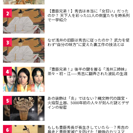
【豊臣兄弟！】秀吉は本当に「女狂い」だった
2
のか？ 天下人を彩った11人の側室たちを時系列
で一挙紹介
なぜ浅井の旧臣は秀吉に従ったのか？ 武力を使
3
わず“自分の味方”に変えた裏工作の技法とは
『豊臣兄弟！』後半の鍵を握る「浅井三姉妹」
4
茶々・初・江——秀吉に翻弄された波乱の生涯
あの装飾は「炎」ではない？縄文時代の国宝・
5
火焔型土器、5000年前の人々が刻んだ謎とデザ
インの秘密
もしも豊臣秀長が長生きしていたら…？秀吉の
6
暴走と豊臣家滅亡を防げた「最強のカリスマ