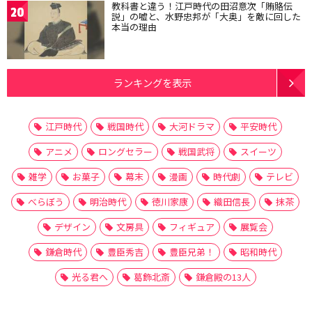
教科書と違う！江戸時代の田沼意次「賄賂伝
20
説」の嘘と、水野忠邦が「大奥」を敵に回した
本当の理由
ランキングを表示
江戸時代
戦国時代
大河ドラマ
平安時代
アニメ
ロングセラー
戦国武将
スイーツ
雑学
お菓子
幕末
漫画
時代劇
テレビ
べらぼう
明治時代
徳川家康
織田信長
抹茶
デザイン
文房具
フィギュア
展覧会
鎌倉時代
豊臣秀吉
豊臣兄弟！
昭和時代
光る君へ
葛飾北斎
鎌倉殿の13人