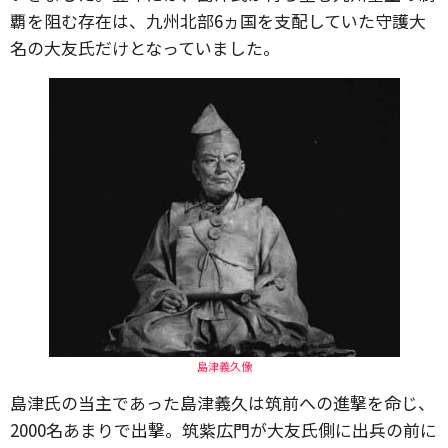
覇を阻む存在は、九州北部6ヵ国を支配していた守護大
名の大友氏だけとなっていました。
島津義久像
島津氏の当主であった島津義久は筑前への進撃を命じ、
2000名あまりで出撃。筑紫広門が大友氏側に出兵の前に