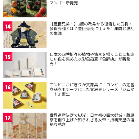
マンゴー新発売
【豊臣兄弟！】2度の改易から復活した武将・
14
多賀秀種とは？豊臣秀長に仕えた半年間と波乱
の生涯
日本の四季折々の植物や情景を描くことに相応
15
しい色を集めた水彩色鉛筆『色辞典』が新発
売！
コンビニおにぎりが文房具に！コンビニの定番
16
商品をモチーフにした文房具シリーズ『ジムマ
ート』誕生
世界遺産決定で脚光！日本初の巨大都城・藤原
17
京を創り上げた知られざる女帝・持統天皇の凄
絶な執念