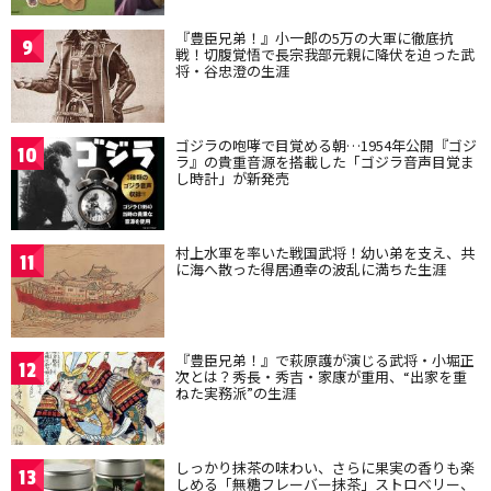
『豊臣兄弟！』小一郎の5万の大軍に徹底抗
9
戦！切腹覚悟で長宗我部元親に降伏を迫った武
将・谷忠澄の生涯
ゴジラの咆哮で目覚める朝…1954年公開『ゴジ
10
ラ』の貴重音源を搭載した「ゴジラ音声目覚ま
し時計」が新発売
村上水軍を率いた戦国武将！幼い弟を支え、共
11
に海へ散った得居通幸の波乱に満ちた生涯
『豊臣兄弟！』で萩原護が演じる武将・小堀正
12
次とは？秀長・秀吉・家康が重用、“出家を重
ねた実務派”の生涯
しっかり抹茶の味わい、さらに果実の香りも楽
13
しめる「無糖フレーバー抹茶」ストロベリー、