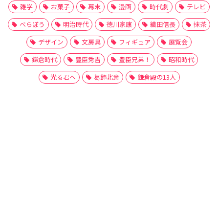
雑学
お菓子
幕末
漫画
時代劇
テレビ
べらぼう
明治時代
徳川家康
織田信長
抹茶
デザイン
文房具
フィギュア
展覧会
鎌倉時代
豊臣秀吉
豊臣兄弟！
昭和時代
光る君へ
葛飾北斎
鎌倉殿の13人