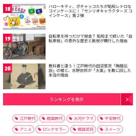
ハローキティ、ポチャッコたちが昭和レトロな
18
コインケースに！「サンリオキャラクターズ コ
インケース」第２弾
自転車を持つだけで税金？ 昭和まで続いた「自
19
転車税」の意外な歴史と脱税が横行した理由
教科書と違う！江戸時代の田沼意次「賄賂伝
20
説」の嘘と、水野忠邦が「大奥」を敵に回した
本当の理由
ランキングを表示
江戸時代
戦国時代
大河ドラマ
平安時代
アニメ
ロングセラー
戦国武将
スイーツ