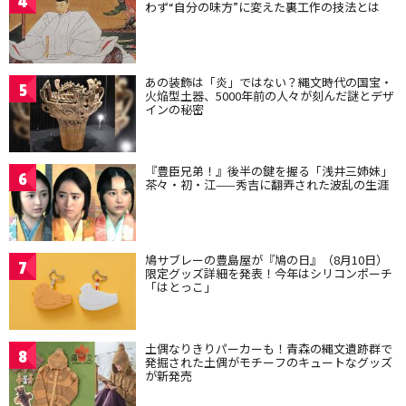
4
わず“自分の味方”に変えた裏工作の技法とは
あの装飾は「炎」ではない？縄文時代の国宝・
5
火焔型土器、5000年前の人々が刻んだ謎とデザ
インの秘密
『豊臣兄弟！』後半の鍵を握る「浅井三姉妹」
6
茶々・初・江——秀吉に翻弄された波乱の生涯
鳩サブレーの豊島屋が『鳩の日』（8月10日）
7
限定グッズ詳細を発表！今年はシリコンポーチ
「はとっこ」
土偶なりきりパーカーも！青森の縄文遺跡群で
8
発掘された土偶がモチーフのキュートなグッズ
が新発売