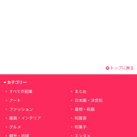
トップに戻る
カテゴリー
すべての記事
まとめ
アート
日本画・浮世絵
ファッション
着物・和服
雑貨・インテリア
和雑貨
グルメ
和菓子
観光・地域
エンタメ