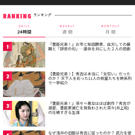
ランキング
RANKING
DAILY
WEEKLY
MONTHLY
24時間
週 間
月 間
『豊臣兄弟！』お市と柴田勝家、自刃しての最
1
期と「辞世の句」…運命を共にした２人の悲劇
【豊臣兄弟！】秀吉は本当に「女狂い」だった
2
のか？ 天下人を彩った11人の側室たちを時系列
で一挙紹介
『豊臣兄弟！』茶々＝悪女はほぼ創作？秀吉が
3
溺愛、豊臣家滅亡を背負わされた茶々(井上和)
の壮絶すぎる生涯
なぜ浅井の旧臣は秀吉に従ったのか？ 武力を使