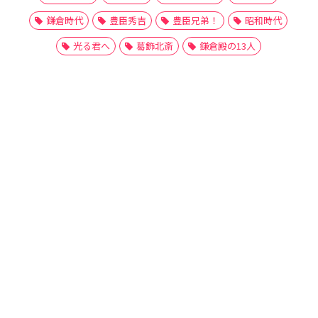
鎌倉時代
豊臣秀吉
豊臣兄弟！
昭和時代
光る君へ
葛飾北斎
鎌倉殿の13人