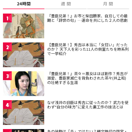
24時間
週 間
月 間
『豊臣兄弟！』お市と柴田勝家、自刃しての最
1
期と「辞世の句」…運命を共にした２人の悲劇
【豊臣兄弟！】秀吉は本当に「女狂い」だった
2
のか？ 天下人を彩った11人の側室たちを時系列
で一挙紹介
『豊臣兄弟！』茶々＝悪女はほぼ創作？秀吉が
3
溺愛、豊臣家滅亡を背負わされた茶々(井上和)
の壮絶すぎる生涯
なぜ浅井の旧臣は秀吉に従ったのか？ 武力を使
4
わず“自分の味方”に変えた裏工作の技法とは
あの装飾は「炎」ではない？縄文時代の国宝・