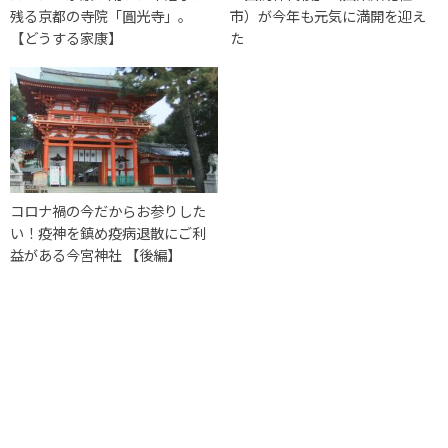
残る京都の寺院「圓光寺」。
市）が今年も元気に満開を迎え
【どうする家康】
た
コロナ禍の今だからお参りした
い！疫神を鎮め疫病退散にご利
益がある今宮神社 【後編】