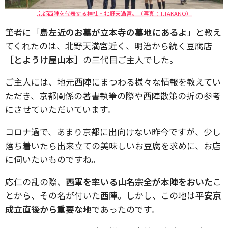
京都西陣を代表する神社・北野天満宮。（写真：T.TAKANO）
筆者に「
島左近のお墓が立本寺の墓地にあるよ
」と教え
てくれたのは、北野天満宮近く、明治から続く豆腐店
［とようけ屋山本］
の三代目ご主人でした。
ご主人には、地元西陣にまつわる様々な情報を教えてい
ただき、京都関係の著書執筆の際や西陣散策の折の参考
にさせていただいています。
コロナ過で、あまり京都に出向けない昨今ですが、少し
落ち着いたら出来立ての美味しいお豆腐を求めに、お店
に伺いたいものですね。
応仁の乱の際、
西軍を率いる山名宗全が本陣をおいた
こ
とから、その名が付いた
西陣
。しかし、この地は
平安京
成立直後から重要な地
であったのです。