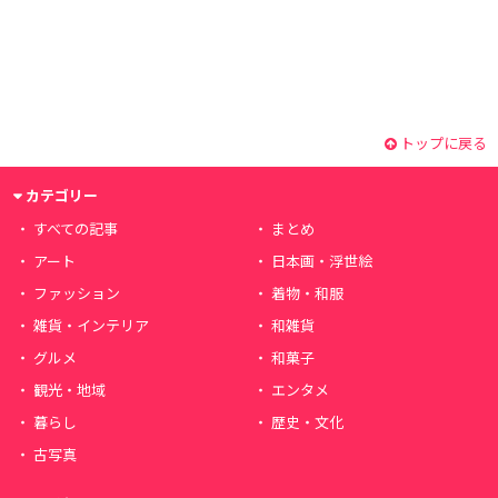
トップに戻る
カテゴリー
すべての記事
まとめ
アート
日本画・浮世絵
ファッション
着物・和服
雑貨・インテリア
和雑貨
グルメ
和菓子
観光・地域
エンタメ
暮らし
歴史・文化
古写真