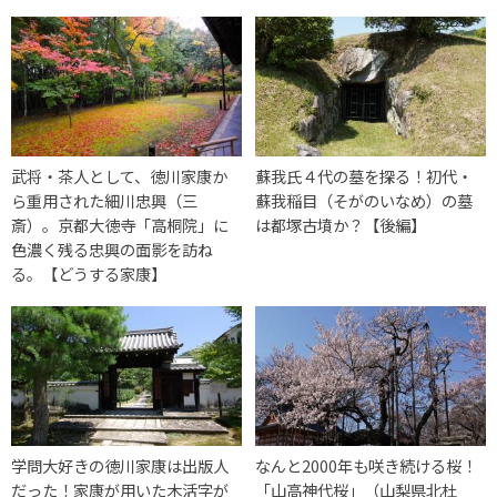
武将・茶人として、徳川家康か
蘇我氏４代の墓を探る！初代・
ら重用された細川忠興（三
蘇我稲目（そがのいなめ）の墓
斎）。京都大徳寺「高桐院」に
は都塚古墳か？【後編】
色濃く残る忠興の面影を訪ね
る。【どうする家康】
学問大好きの徳川家康は出版人
なんと2000年も咲き続ける桜！
だった！家康が用いた木活字が
「山高神代桜」（山梨県北杜