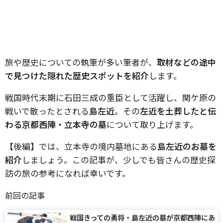
旅や歴史についての執筆が多い筆者が、
取材などの途中
で見つけた隠れた歴史スポットを紹介
します。
戦国時代末期に石田三成の重臣として活躍し、関ケ原の
戦いで散ったとされる
島左近
。その
左近を土葬したと伝
わる京都西陣・立本寺の墓
について取り上げます。
【後編】では、立本寺の境内墓地にある
島左近のお墓を
紹介
しましょう。この記事が、少しでも皆さんの歴史探
訪の旅の参考になれば幸いです。
前回の記事
戦国きっての勇将・島左近の墓が京都西陣にあ