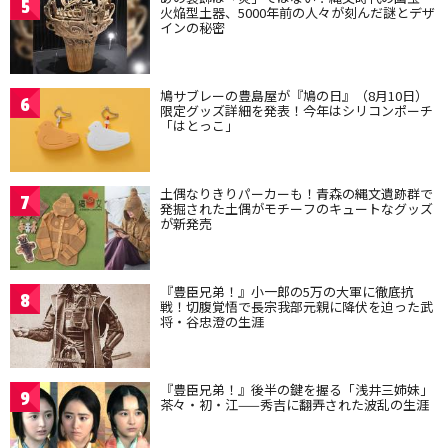
5
火焔型土器、5000年前の人々が刻んだ謎とデザ
インの秘密
鳩サブレーの豊島屋が『鳩の日』（8月10日）
6
限定グッズ詳細を発表！今年はシリコンポーチ
「はとっこ」
土偶なりきりパーカーも！青森の縄文遺跡群で
7
発掘された土偶がモチーフのキュートなグッズ
が新発売
『豊臣兄弟！』小一郎の5万の大軍に徹底抗
8
戦！切腹覚悟で長宗我部元親に降伏を迫った武
将・谷忠澄の生涯
『豊臣兄弟！』後半の鍵を握る「浅井三姉妹」
9
茶々・初・江——秀吉に翻弄された波乱の生涯