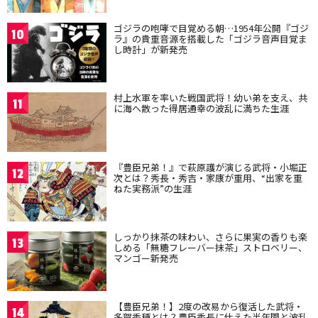
ゴジラの咆哮で目覚める朝…1954年公開『ゴジ
10
ラ』の貴重音源を搭載した「ゴジラ音声目覚ま
し時計」が新発売
村上水軍を率いた戦国武将！幼い弟を支え、共
11
に海へ散った得居通幸の波乱に満ちた生涯
『豊臣兄弟！』で萩原護が演じる武将・小堀正
12
次とは？秀長・秀吉・家康が重用、“出家を重
ねた実務派”の生涯
しっかり抹茶の味わい、さらに果実の香りも楽
13
しめる「無糖フレーバー抹茶」ストロベリー、
マンゴー新発売
【豊臣兄弟！】2度の改易から復活した武将・
14
多賀秀種とは？豊臣秀長に仕えた半年間と波乱