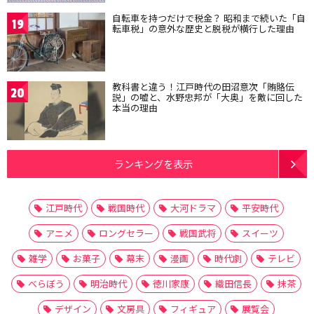
自転車を持つだけで税金？ 昭和まで続いた「自
19
転車税」の意外な歴史と脱税が横行した理由
教科書と違う！江戸時代の田沼意次「賄賂伝
20
説」の嘘と、水野忠邦が「大奥」を敵に回した
本当の理由
ランキングを表示
江戸時代
戦国時代
大河ドラマ
平安時代
アニメ
ロングセラー
戦国武将
スイーツ
雑学
お菓子
幕末
漫画
時代劇
テレビ
べらぼう
明治時代
徳川家康
織田信長
抹茶
デザイン
文房具
フィギュア
展覧会