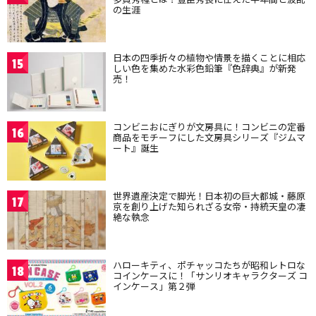
の生涯
日本の四季折々の植物や情景を描くことに相応
15
しい色を集めた水彩色鉛筆『色辞典』が新発
売！
コンビニおにぎりが文房具に！コンビニの定番
16
商品をモチーフにした文房具シリーズ『ジムマ
ート』誕生
世界遺産決定で脚光！日本初の巨大都城・藤原
17
京を創り上げた知られざる女帝・持統天皇の凄
絶な執念
ハローキティ、ポチャッコたちが昭和レトロな
18
コインケースに！「サンリオキャラクターズ コ
インケース」第２弾