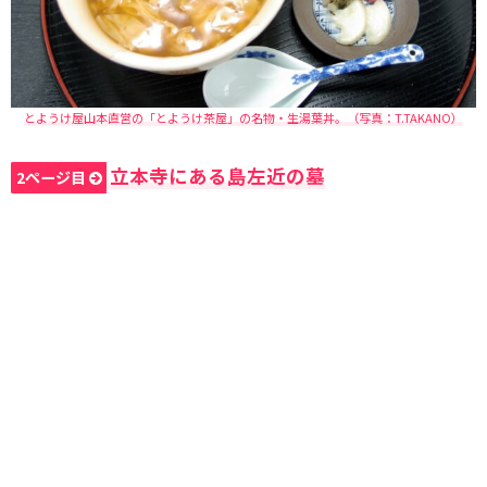
とようけ屋山本直営の「とようけ茶屋」の名物・生湯葉丼。（写真：T.TAKANO）
立本寺にある島左近の墓
2ページ目