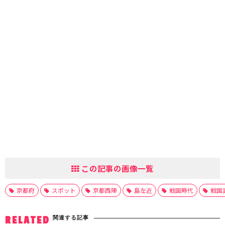
この記事の画像一覧
京都府
スポット
京都西陣
島左近
戦国時代
戦国
関連する記事
RELATED