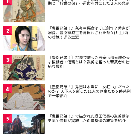
1
期と「辞世の句」…運命を共にした２人の悲劇
『豊臣兄弟！』茶々＝悪女はほぼ創作？秀吉が
2
溺愛、豊臣家滅亡を背負わされた茶々(井上和)
の壮絶すぎる生涯
【豊臣兄弟！】22歳で散った長宗我部元親の天
3
才後継者・信親とは？武勇を奮った若武者の壮
絶な最期
【豊臣兄弟！】秀吉は本当に「女狂い」だった
4
のか？ 天下人を彩った11人の側室たちを時系列
で一挙紹介
『豊臣兄弟！』で描かれた織田信長の道普請は
5
史実？信長が実施した街道整備の施策を紹介