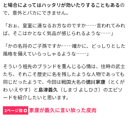
と場合によってはハッタリが効いたりすることもある
の
で、意外とバカにできません。
「おぉ、皇室に連なるお方なのですか……言われてみれ
ば、そこはかとなく気品が感じられるような……」
「かの名将のご子孫ですか……確かに、どっしりとした
風格を備えていらっしゃるような……」
そういう祖先のブランドを重んじる心情は、往時の武士
たち、それこそ歴史に名を残したような人物であっても
同じだったようで、今回は戦国大名の
徳川家康
（とくが
わ いえやす）と
島津義久
（しまづ よしひさ）のエピソ
ードを紹介したいと思います。
家康が義久に言い放った皮肉
2ページ目