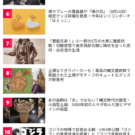
鳩サブレーの豊島屋が『鳩の日』（8月10日）
6
限定グッズ詳細を発表！今年はシリコンポーチ
「はとっこ」
『豊臣兄弟！』小一郎の5万の大軍に徹底抗
7
戦！切腹覚悟で長宗我部元親に降伏を迫った武
将・谷忠澄の生涯
土偶なりきりパーカーも！青森の縄文遺跡群で
8
発掘された土偶がモチーフのキュートなグッズ
が新発売
あの装飾は「炎」ではない？縄文時代の国宝・
9
火焔型土器、5000年前の人々が刻んだ謎とデザ
インの秘密
ゴジラの咆哮で目覚める朝…1954年公開『ゴジ
10
ラ』の貴重音源を搭載した「ゴジラ音声目覚ま