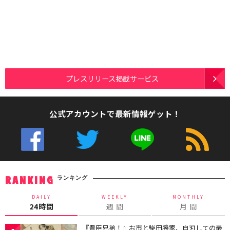
プレスリリース掲載サービス
公式アカウントで最新情報ゲット！
ランキング
RANKING
DAILY
WEEKLY
MONTHLY
24時間
週 間
月 間
『豊臣兄弟！』お市と柴田勝家、自刃しての最