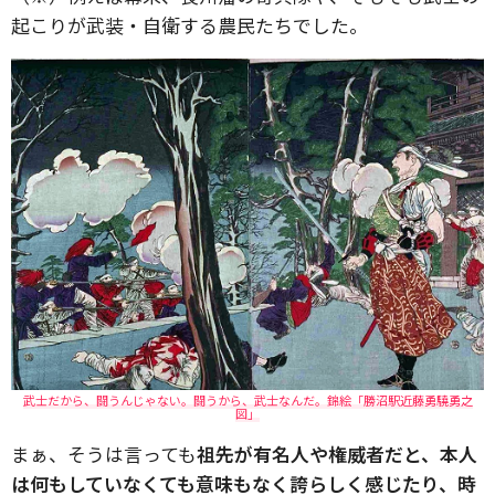
起こりが武装・自衛する農民たちでした。
武士だから、闘うんじゃない。闘うから、武士なんだ。錦絵「勝沼駅近藤勇驍勇之
図」
まぁ、そうは言っても
祖先が有名人や権威者だと、本人
は何もしていなくても意味もなく誇らしく感じたり、時