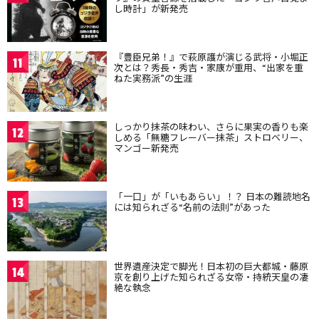
し時計」が新発売
『豊臣兄弟！』で萩原護が演じる武将・小堀正
11
次とは？秀長・秀吉・家康が重用、“出家を重
ねた実務派”の生涯
しっかり抹茶の味わい、さらに果実の香りも楽
12
しめる「無糖フレーバー抹茶」ストロベリー、
マンゴー新発売
「一口」が「いもあらい」！？ 日本の難読地名
13
には知られざる“名前の法則”があった
世界遺産決定で脚光！日本初の巨大都城・藤原
14
京を創り上げた知られざる女帝・持統天皇の凄
絶な執念