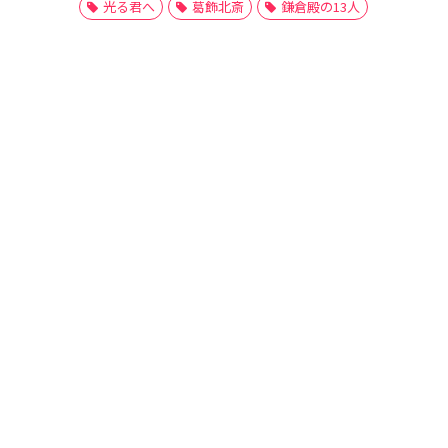
光る君へ
葛飾北斎
鎌倉殿の13人