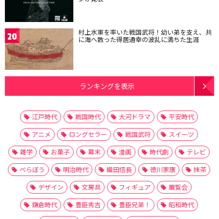
村上水軍を率いた戦国武将！幼い弟を支え、共
20
に海へ散った得居通幸の波乱に満ちた生涯
ランキングを表示
江戸時代
戦国時代
大河ドラマ
平安時代
アニメ
ロングセラー
戦国武将
スイーツ
雑学
お菓子
幕末
漫画
時代劇
テレビ
べらぼう
明治時代
織田信長
徳川家康
抹茶
デザイン
文房具
フィギュア
展覧会
鎌倉時代
豊臣秀吉
豊臣兄弟！
昭和時代