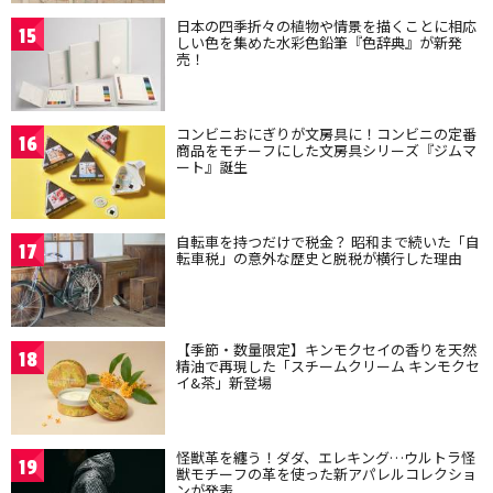
日本の四季折々の植物や情景を描くことに相応
15
しい色を集めた水彩色鉛筆『色辞典』が新発
売！
コンビニおにぎりが文房具に！コンビニの定番
16
商品をモチーフにした文房具シリーズ『ジムマ
ート』誕生
自転車を持つだけで税金？ 昭和まで続いた「自
17
転車税」の意外な歴史と脱税が横行した理由
【季節・数量限定】キンモクセイの香りを天然
18
精油で再現した「スチームクリーム キンモクセ
イ&茶」新登場
怪獣革を纏う！ダダ、エレキング…ウルトラ怪
19
獣モチーフの革を使った新アパレルコレクショ
ンが発表