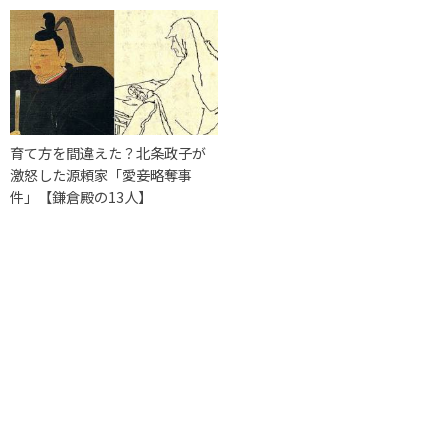
育て方を間違えた？北条政子が
激怒した源頼家「愛妾略奪事
件」【鎌倉殿の13人】