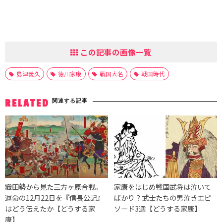
この記事の画像一覧
島津義久
徳川家康
戦国大名
戦国時代
関連する記事
RELATED
織田勢から見た三方ヶ原合戦。
家康をはじめ戦国武将は泣いて
運命の12月22日を『信長公記』
ばかり？武士たちの男泣きエピ
はどう伝えたか【どうする家
ソード3選【どうする家康】
康】