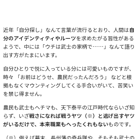
近年「自分探し」なんて言葉が流行るとおり、人間は
自
分のアイデンティティやルーツ
を求めたがる習性がある
ようで、中には「ウチは武士の家柄で……」なんて語り
出す方がたまにいます。
自分ひとりで悦に入っている分には可愛いものですが、
時々 「お前はどうせ、農民だったんだろう」 などと根
拠もなくマウンティングしてくる手合いがいて、苦笑い
を禁じ得ません。
農民も武士もヘチマも、天下泰平の江戸時代ならいざ知
らず、いざ
戦さになれば戦うヤツ（※）と逃げ出すヤツ
がいるだけで、本来職業もへったくれもない
ものです。
（※）例えば幕末、長州藩の奇兵隊や、そもそも武士の