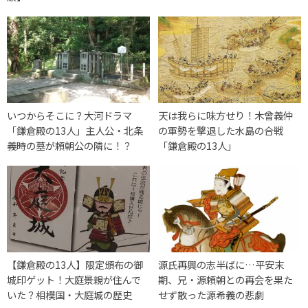
いつからそこに？大河ドラマ
天は我らに味方せり！木曾義仲
「鎌倉殿の13人」主人公・北条
の軍勢を撃退した水島の合戦
義時の墓が頼朝公の隣に！？
「鎌倉殿の13人」
【鎌倉殿の13人】限定頒布の御
源氏再興の志半ばに…平安末
城印ゲット！大庭景親が住んで
期、兄・源頼朝との再会を果た
いた？相模国・大庭城の歴史
せず散った源希義の悲劇