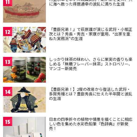
11
に海へ散った得居通幸の波乱に満ちた生涯
『豊臣兄弟！』で萩原護が演じる武将・小堀正
12
次とは？秀長・秀吉・家康が重用、“出家を重
ねた実務派”の生涯
しっかり抹茶の味わい、さらに果実の香りも楽
13
しめる「無糖フレーバー抹茶」ストロベリー、
マンゴー新発売
【豊臣兄弟！】2度の改易から復活した武将・
14
多賀秀種とは？豊臣秀長に仕えた半年間と波乱
の生涯
日本の四季折々の植物や情景を描くことに相応
15
しい色を集めた水彩色鉛筆『色辞典』が新発
売！