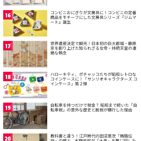
コンビニおにぎりが文房具に！コンビニの定番
16
商品をモチーフにした文房具シリーズ『ジムマ
ート』誕生
世界遺産決定で脚光！日本初の巨大都城・藤原
17
京を創り上げた知られざる女帝・持統天皇の凄
絶な執念
ハローキティ、ポチャッコたちが昭和レトロな
18
コインケースに！「サンリオキャラクターズ コ
インケース」第２弾
自転車を持つだけで税金？ 昭和まで続いた「自
19
転車税」の意外な歴史と脱税が横行した理由
教科書と違う！江戸時代の田沼意次「賄賂伝
20
説」の嘘と、水野忠邦が「大奥」を敵に回した