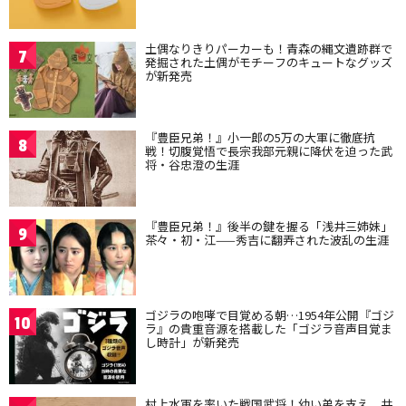
土偶なりきりパーカーも！青森の縄文遺跡群で
7
発掘された土偶がモチーフのキュートなグッズ
が新発売
『豊臣兄弟！』小一郎の5万の大軍に徹底抗
8
戦！切腹覚悟で長宗我部元親に降伏を迫った武
将・谷忠澄の生涯
『豊臣兄弟！』後半の鍵を握る「浅井三姉妹」
9
茶々・初・江——秀吉に翻弄された波乱の生涯
ゴジラの咆哮で目覚める朝…1954年公開『ゴジ
10
ラ』の貴重音源を搭載した「ゴジラ音声目覚ま
し時計」が新発売
村上水軍を率いた戦国武将！幼い弟を支え、共