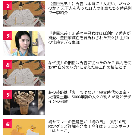
【豊臣兄弟！】秀吉は本当に「女狂い」だった
2
のか？ 天下人を彩った11人の側室たちを時系列
で一挙紹介
『豊臣兄弟！』茶々＝悪女はほぼ創作？秀吉が
3
溺愛、豊臣家滅亡を背負わされた茶々(井上和)
の壮絶すぎる生涯
なぜ浅井の旧臣は秀吉に従ったのか？ 武力を使
4
わず“自分の味方”に変えた裏工作の技法とは
あの装飾は「炎」ではない？縄文時代の国宝・
5
火焔型土器、5000年前の人々が刻んだ謎とデザ
インの秘密
鳩サブレーの豊島屋が『鳩の日』（8月10日）
6
限定グッズ詳細を発表！今年はシリコンポーチ
「はとっこ」