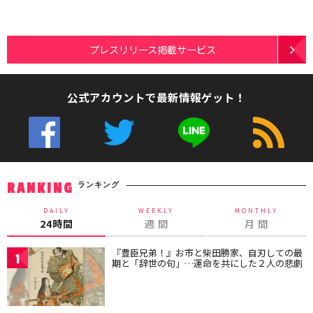
プレスリリース掲載サービス
公式アカウントで最新情報ゲット！
ランキング
RANKING
DAILY
WEEKLY
MONTHLY
24時間
週 間
月 間
『豊臣兄弟！』お市と柴田勝家、自刃しての最
1
期と「辞世の句」…運命を共にした２人の悲劇