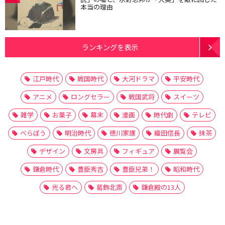
本当の理由
ランキングを表示
江戸時代
戦国時代
大河ドラマ
平安時代
アニメ
ロングセラー
戦国武将
スイーツ
雑学
お菓子
幕末
漫画
時代劇
テレビ
べらぼう
明治時代
徳川家康
織田信長
抹茶
デザイン
文房具
フィギュア
展覧会
鎌倉時代
豊臣秀吉
豊臣兄弟！
昭和時代
光る君へ
葛飾北斎
鎌倉殿の13人