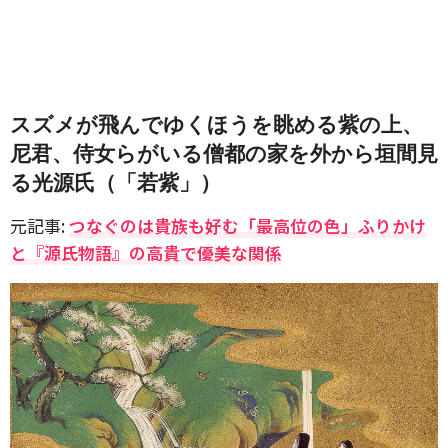
スズメが飛んでゆくほうを眺める紫の上、
尼君、侍女らがいる僧都の家を外から垣間見
る光源氏（「若紫」）
元記事:
つなぐのは貴族も好む「最高位の色」ふりかけ
と『源氏物語』の高貴で優美な関係