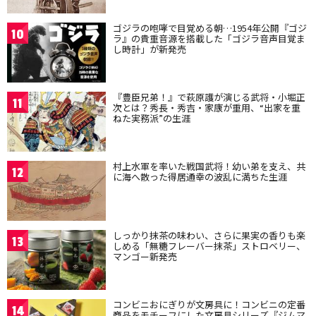
ゴジラの咆哮で目覚める朝…1954年公開『ゴジ
10
ラ』の貴重音源を搭載した「ゴジラ音声目覚ま
し時計」が新発売
『豊臣兄弟！』で萩原護が演じる武将・小堀正
11
次とは？秀長・秀吉・家康が重用、“出家を重
ねた実務派”の生涯
村上水軍を率いた戦国武将！幼い弟を支え、共
12
に海へ散った得居通幸の波乱に満ちた生涯
しっかり抹茶の味わい、さらに果実の香りも楽
13
しめる「無糖フレーバー抹茶」ストロベリー、
マンゴー新発売
コンビニおにぎりが文房具に！コンビニの定番
14
商品をモチーフにした文房具シリーズ『ジムマ