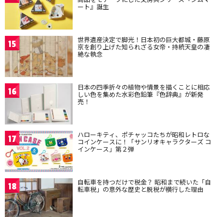
ート』誕生
世界遺産決定で脚光！日本初の巨大都城・藤原
15
京を創り上げた知られざる女帝・持統天皇の凄
絶な執念
日本の四季折々の植物や情景を描くことに相応
16
しい色を集めた水彩色鉛筆『色辞典』が新発
売！
ハローキティ、ポチャッコたちが昭和レトロな
17
コインケースに！「サンリオキャラクターズ コ
インケース」第２弾
自転車を持つだけで税金？ 昭和まで続いた「自
18
転車税」の意外な歴史と脱税が横行した理由