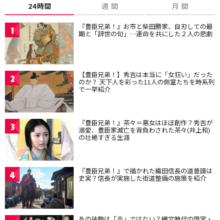
24時間
週 間
月 間
『豊臣兄弟！』お市と柴田勝家、自刃しての最
1
期と「辞世の句」…運命を共にした２人の悲劇
【豊臣兄弟！】秀吉は本当に「女狂い」だった
2
のか？ 天下人を彩った11人の側室たちを時系列
で一挙紹介
『豊臣兄弟！』茶々＝悪女はほぼ創作？秀吉が
3
溺愛、豊臣家滅亡を背負わされた茶々(井上和)
の壮絶すぎる生涯
『豊臣兄弟！』で描かれた織田信長の道普請は
4
史実？信長が実施した街道整備の施策を紹介
あの装飾は「炎」ではない？縄文時代の国宝・