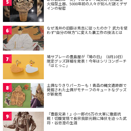
5
火焔型土器、5000年前の人々が刻んだ謎とデザ
インの秘密
なぜ浅井の旧臣は秀吉に従ったのか？ 武力を使
6
わず“自分の味方”に変えた裏工作の技法とは
鳩サブレーの豊島屋が『鳩の日』（8月10日）
7
限定グッズ詳細を発表！今年はシリコンポーチ
「はとっこ」
土偶なりきりパーカーも！青森の縄文遺跡群で
8
発掘された土偶がモチーフのキュートなグッズ
が新発売
『豊臣兄弟！』小一郎の5万の大軍に徹底抗
9
戦！切腹覚悟で長宗我部元親に降伏を迫った武
将・谷忠澄の生涯