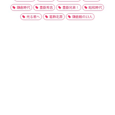
鎌倉時代
豊臣秀吉
豊臣兄弟！
昭和時代
光る君へ
葛飾北斎
鎌倉殿の13人