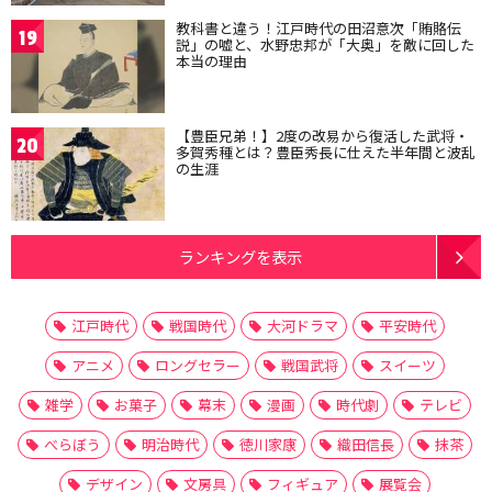
教科書と違う！江戸時代の田沼意次「賄賂伝
19
説」の嘘と、水野忠邦が「大奥」を敵に回した
本当の理由
【豊臣兄弟！】2度の改易から復活した武将・
20
多賀秀種とは？豊臣秀長に仕えた半年間と波乱
の生涯
ランキングを表示
江戸時代
戦国時代
大河ドラマ
平安時代
アニメ
ロングセラー
戦国武将
スイーツ
雑学
お菓子
幕末
漫画
時代劇
テレビ
べらぼう
明治時代
徳川家康
織田信長
抹茶
デザイン
文房具
フィギュア
展覧会