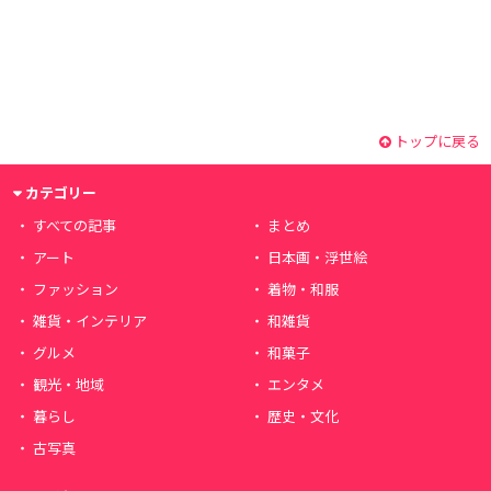
トップに戻る
カテゴリー
すべての記事
まとめ
アート
日本画・浮世絵
ファッション
着物・和服
雑貨・インテリア
和雑貨
グルメ
和菓子
観光・地域
エンタメ
暮らし
歴史・文化
古写真