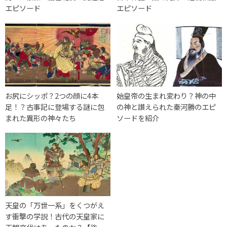
エピソード
エピソード
お尻にシッポ？2つの顔に4本
始皇帝の生まれ変わり？神の中
足！？古事記に登場する謎に包
の神と讃えられた秦河勝のエピ
まれた異形の神々たち
ソードを紹介
天皇の「万世一系」をくつがえ
す衝撃の学説！古代の天皇家に