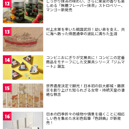
しっかり抹茶の味わい、さらに果実の香りも楽
12
しめる「無糖フレーバー抹茶」ストロベリー、
マンゴー新発売
村上水軍を率いた戦国武将！幼い弟を支え、共
13
に海へ散った得居通幸の波乱に満ちた生涯
コンビニおにぎりが文房具に！コンビニの定番
14
商品をモチーフにした文房具シリーズ『ジムマ
ート』誕生
世界遺産決定で脚光！日本初の巨大都城・藤原
15
京を創り上げた知られざる女帝・持統天皇の凄
絶な執念
日本の四季折々の植物や情景を描くことに相応
16
しい色を集めた水彩色鉛筆『色辞典』が新発
売！