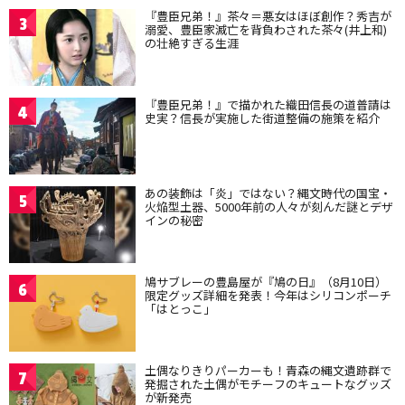
『豊臣兄弟！』茶々＝悪女はほぼ創作？秀吉が
3
溺愛、豊臣家滅亡を背負わされた茶々(井上和)
の壮絶すぎる生涯
『豊臣兄弟！』で描かれた織田信長の道普請は
4
史実？信長が実施した街道整備の施策を紹介
あの装飾は「炎」ではない？縄文時代の国宝・
5
火焔型土器、5000年前の人々が刻んだ謎とデザ
インの秘密
鳩サブレーの豊島屋が『鳩の日』（8月10日）
6
限定グッズ詳細を発表！今年はシリコンポーチ
「はとっこ」
土偶なりきりパーカーも！青森の縄文遺跡群で
7
発掘された土偶がモチーフのキュートなグッズ
が新発売