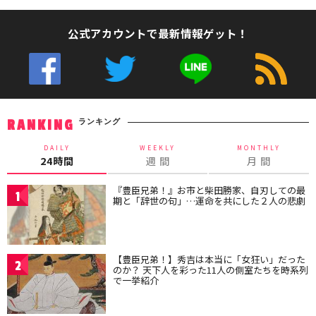
公式アカウントで最新情報ゲット！
ランキング
RANKING
DAILY
WEEKLY
MONTHLY
24時間
週 間
月 間
『豊臣兄弟！』お市と柴田勝家、自刃しての最
1
期と「辞世の句」…運命を共にした２人の悲劇
【豊臣兄弟！】秀吉は本当に「女狂い」だった
2
のか？ 天下人を彩った11人の側室たちを時系列
で一挙紹介