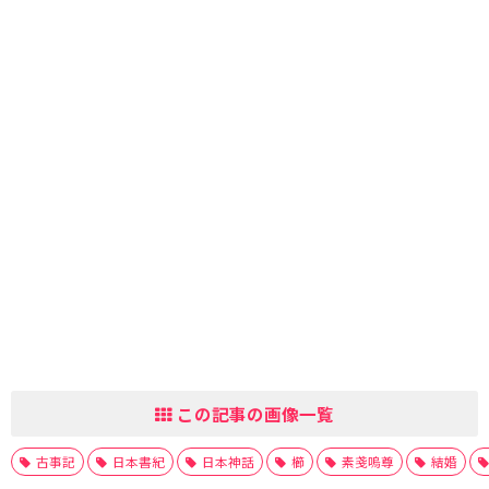
この記事の画像一覧
古事記
日本書紀
日本神話
櫛
素戔嗚尊
結婚