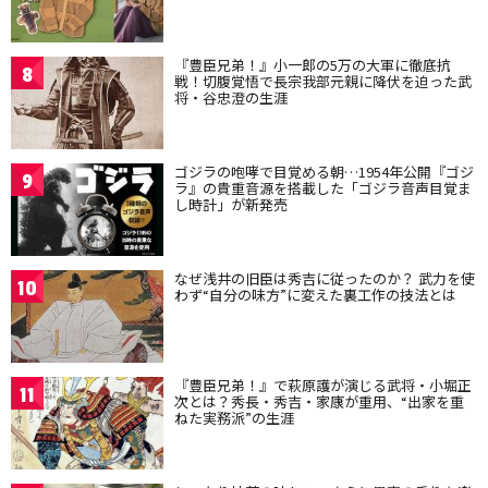
『豊臣兄弟！』小一郎の5万の大軍に徹底抗
8
戦！切腹覚悟で長宗我部元親に降伏を迫った武
将・谷忠澄の生涯
ゴジラの咆哮で目覚める朝…1954年公開『ゴジ
9
ラ』の貴重音源を搭載した「ゴジラ音声目覚ま
し時計」が新発売
なぜ浅井の旧臣は秀吉に従ったのか？ 武力を使
10
わず“自分の味方”に変えた裏工作の技法とは
『豊臣兄弟！』で萩原護が演じる武将・小堀正
11
次とは？秀長・秀吉・家康が重用、“出家を重
ねた実務派”の生涯