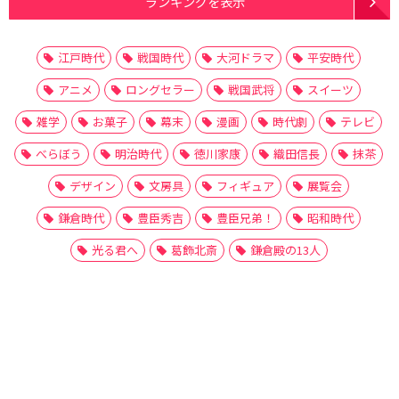
ランキングを表示
江戸時代
戦国時代
大河ドラマ
平安時代
アニメ
ロングセラー
戦国武将
スイーツ
雑学
お菓子
幕末
漫画
時代劇
テレビ
べらぼう
明治時代
徳川家康
織田信長
抹茶
デザイン
文房具
フィギュア
展覧会
鎌倉時代
豊臣秀吉
豊臣兄弟！
昭和時代
光る君へ
葛飾北斎
鎌倉殿の13人