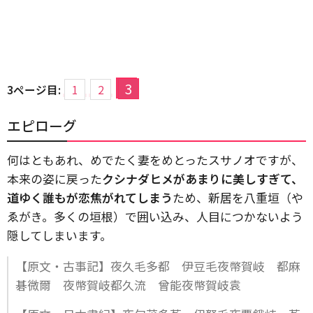
3
3ページ目:
1
2
エピローグ
何はともあれ、めでたく妻をめとったスサノオですが、
本来の姿に戻った
クシナダヒメがあまりに美しすぎて、
道ゆく誰もが恋焦がれてしまう
ため、新居を八重垣（や
ゑがき。多くの垣根）で囲い込み、人目につかないよう
隠してしまいます。
【原文・古事記】夜久毛多都 伊豆毛夜幣賀岐 都麻
碁微爾 夜幣賀岐都久流 曾能夜幣賀岐袁