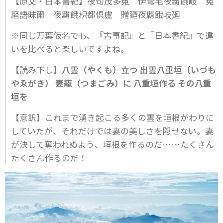
【原文・日本書紀】夜句茂多菟 伊弩毛夜覇餓岐 菟
磨語昧爾 夜覇餓枳都倶盧 贈廼夜覇餓岐廻
※同じ万葉仮名でも、『古事記』と『日本書紀』で違
いを比べると楽しいですよね。
【読み下し】
八雲（やくも）立つ 出雲八重垣（いづも
やゑがき） 妻籠（つまごみ）に 八重垣作る その八重
垣を
【意訳】これまで湧き起こる多くの雲を垣根がわりに
していたが、それだけでは妻の美しさを隠せない。妻
が決して奪われぬよう、垣根を作るのだ……たくさん
たくさん作るのだ！