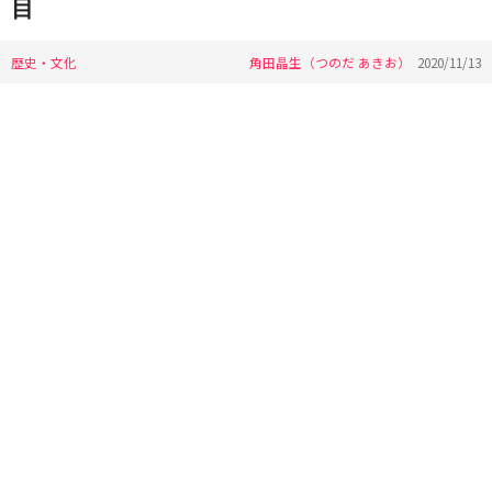
目
歴史・文化
角田晶生（つのだ あきお）
2020/11/13