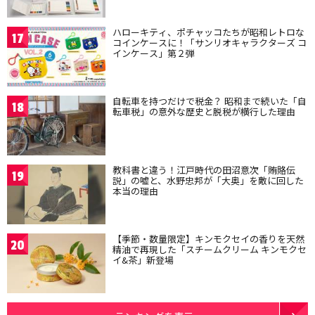
ハローキティ、ポチャッコたちが昭和レトロな
17
コインケースに！「サンリオキャラクターズ コ
インケース」第２弾
自転車を持つだけで税金？ 昭和まで続いた「自
18
転車税」の意外な歴史と脱税が横行した理由
教科書と違う！江戸時代の田沼意次「賄賂伝
19
説」の嘘と、水野忠邦が「大奥」を敵に回した
本当の理由
【季節・数量限定】キンモクセイの香りを天然
20
精油で再現した「スチームクリーム キンモクセ
イ&茶」新登場