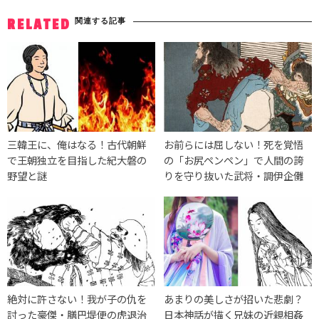
関連する記事
RELATED
三韓王に、俺はなる！古代朝鮮
お前らには屈しない！死を覚悟
で王朝独立を目指した紀大磐の
の「お尻ペンペン」で人間の誇
野望と謎
りを守り抜いた武将・調伊企儺
絶対に許さない！我が子の仇を
あまりの美しさが招いた悲劇？
討った豪傑・膳巴堤便の虎退治
日本神話が描く兄妹の近親相姦