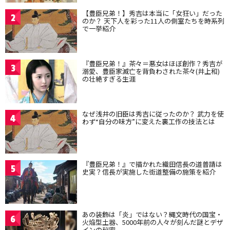
【豊臣兄弟！】秀吉は本当に「女狂い」だった
2
のか？ 天下人を彩った11人の側室たちを時系列
で一挙紹介
『豊臣兄弟！』茶々＝悪女はほぼ創作？秀吉が
3
溺愛、豊臣家滅亡を背負わされた茶々(井上和)
の壮絶すぎる生涯
なぜ浅井の旧臣は秀吉に従ったのか？ 武力を使
4
わず“自分の味方”に変えた裏工作の技法とは
『豊臣兄弟！』で描かれた織田信長の道普請は
5
史実？信長が実施した街道整備の施策を紹介
あの装飾は「炎」ではない？縄文時代の国宝・
6
火焔型土器、5000年前の人々が刻んだ謎とデザ
インの秘密