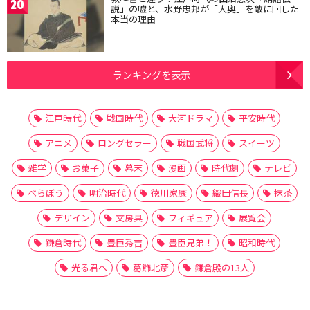
20
説」の嘘と、水野忠邦が「大奥」を敵に回した
本当の理由
ランキングを表示
江戸時代
戦国時代
大河ドラマ
平安時代
アニメ
ロングセラー
戦国武将
スイーツ
雑学
お菓子
幕末
漫画
時代劇
テレビ
べらぼう
明治時代
徳川家康
織田信長
抹茶
デザイン
文房具
フィギュア
展覧会
鎌倉時代
豊臣秀吉
豊臣兄弟！
昭和時代
光る君へ
葛飾北斎
鎌倉殿の13人