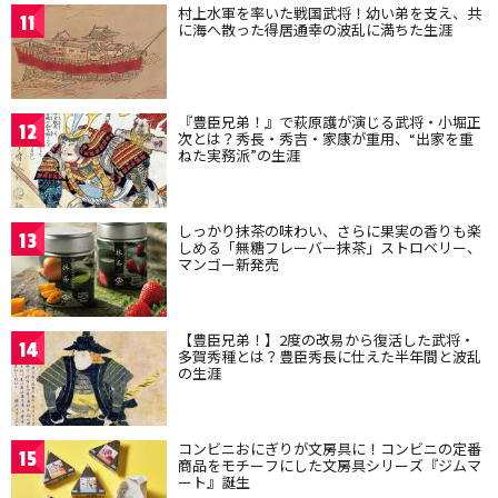
村上水軍を率いた戦国武将！幼い弟を支え、共
11
に海へ散った得居通幸の波乱に満ちた生涯
『豊臣兄弟！』で萩原護が演じる武将・小堀正
12
次とは？秀長・秀吉・家康が重用、“出家を重
ねた実務派”の生涯
しっかり抹茶の味わい、さらに果実の香りも楽
13
しめる「無糖フレーバー抹茶」ストロベリー、
マンゴー新発売
【豊臣兄弟！】2度の改易から復活した武将・
14
多賀秀種とは？豊臣秀長に仕えた半年間と波乱
の生涯
コンビニおにぎりが文房具に！コンビニの定番
15
商品をモチーフにした文房具シリーズ『ジムマ
ート』誕生