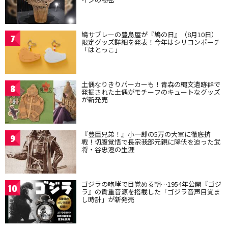
鳩サブレーの豊島屋が『鳩の日』（8月10日）
7
限定グッズ詳細を発表！今年はシリコンポーチ
「はとっこ」
土偶なりきりパーカーも！青森の縄文遺跡群で
8
発掘された土偶がモチーフのキュートなグッズ
が新発売
『豊臣兄弟！』小一郎の5万の大軍に徹底抗
9
戦！切腹覚悟で長宗我部元親に降伏を迫った武
将・谷忠澄の生涯
ゴジラの咆哮で目覚める朝…1954年公開『ゴジ
10
ラ』の貴重音源を搭載した「ゴジラ音声目覚ま
し時計」が新発売