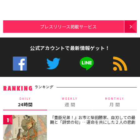
プレスリリース掲載サービス
公式アカウントで最新情報ゲット！
ランキング
RANKING
DAILY
WEEKLY
MONTHLY
24時間
週 間
月 間
『豊臣兄弟！』お市と柴田勝家、自刃しての最
1
期と「辞世の句」…運命を共にした２人の悲劇