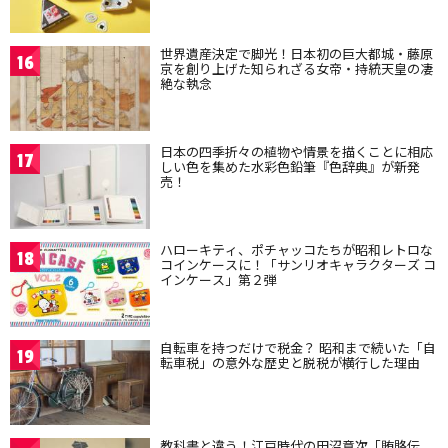
世界遺産決定で脚光！日本初の巨大都城・藤原
16
京を創り上げた知られざる女帝・持統天皇の凄
絶な執念
日本の四季折々の植物や情景を描くことに相応
17
しい色を集めた水彩色鉛筆『色辞典』が新発
売！
ハローキティ、ポチャッコたちが昭和レトロな
18
コインケースに！「サンリオキャラクターズ コ
インケース」第２弾
自転車を持つだけで税金？ 昭和まで続いた「自
19
転車税」の意外な歴史と脱税が横行した理由
教科書と違う！江戸時代の田沼意次「賄賂伝