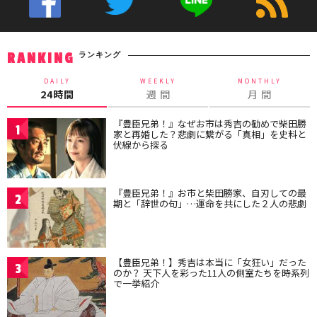
ランキング
RANKING
DAILY
WEEKLY
MONTHLY
24時間
週 間
月 間
『豊臣兄弟！』なぜお市は秀吉の勧めで柴田勝
1
家と再婚した？悲劇に繋がる「真相」を史料と
伏線から探る
『豊臣兄弟！』お市と柴田勝家、自刃しての最
2
期と「辞世の句」…運命を共にした２人の悲劇
【豊臣兄弟！】秀吉は本当に「女狂い」だった
3
のか？ 天下人を彩った11人の側室たちを時系列
で一挙紹介