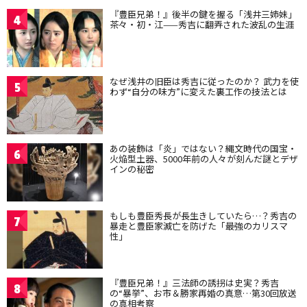
『豊臣兄弟！』後半の鍵を握る「浅井三姉妹」
4
茶々・初・江——秀吉に翻弄された波乱の生涯
なぜ浅井の旧臣は秀吉に従ったのか？ 武力を使
5
わず“自分の味方”に変えた裏工作の技法とは
あの装飾は「炎」ではない？縄文時代の国宝・
6
火焔型土器、5000年前の人々が刻んだ謎とデザ
インの秘密
もしも豊臣秀長が長生きしていたら…？秀吉の
7
暴走と豊臣家滅亡を防げた「最強のカリスマ
性」
『豊臣兄弟！』三法師の誘拐は史実？秀吉
8
の“暴挙”、お市＆勝家再婚の真意…第30回放送
の真相考察