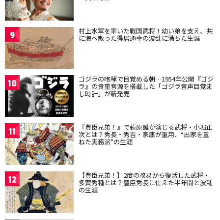
村上水軍を率いた戦国武将！幼い弟を支え、共
9
に海へ散った得居通幸の波乱に満ちた生涯
ゴジラの咆哮で目覚める朝…1954年公開『ゴジ
10
ラ』の貴重音源を搭載した「ゴジラ音声目覚ま
し時計」が新発売
『豊臣兄弟！』で萩原護が演じる武将・小堀正
11
次とは？秀長・秀吉・家康が重用、“出家を重
ねた実務派”の生涯
【豊臣兄弟！】2度の改易から復活した武将・
12
多賀秀種とは？豊臣秀長に仕えた半年間と波乱
の生涯