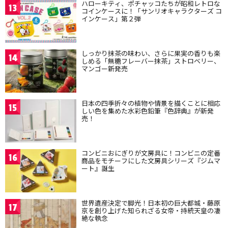
ハローキティ、ポチャッコたちが昭和レトロな
13
コインケースに！「サンリオキャラクターズ コ
インケース」第２弾
しっかり抹茶の味わい、さらに果実の香りも楽
14
しめる「無糖フレーバー抹茶」ストロベリー、
マンゴー新発売
日本の四季折々の植物や情景を描くことに相応
15
しい色を集めた水彩色鉛筆『色辞典』が新発
売！
コンビニおにぎりが文房具に！コンビニの定番
16
商品をモチーフにした文房具シリーズ『ジムマ
ート』誕生
世界遺産決定で脚光！日本初の巨大都城・藤原
17
京を創り上げた知られざる女帝・持統天皇の凄
絶な執念