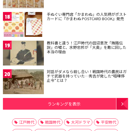
手ぬぐい専門店「かまわぬ」の人気柄がポスト
18
カードに『かまわぬ POSTCARD BOOK』発売
教科書と違う！江戸時代の田沼意次「賄賂伝
19
説」の嘘と、水野忠邦が「大奥」を敵に回した
本当の理由
対話がダメなら殺し合い！戦国時代の農民はガ
20
チで武器を持っていた…秀吉が発した“喧嘩停
止令”とは？
ランキングを表示
江戸時代
戦国時代
大河ドラマ
平安時代