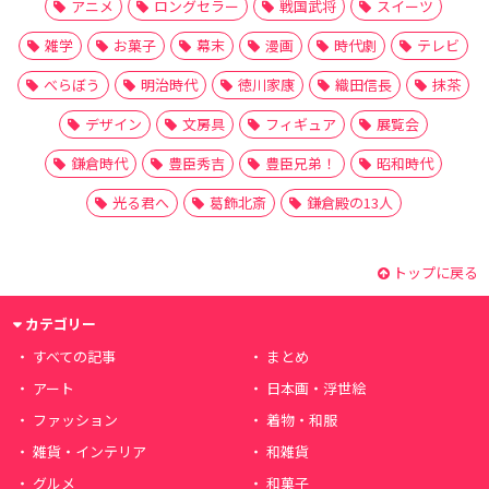
アニメ
ロングセラー
戦国武将
スイーツ
雑学
お菓子
幕末
漫画
時代劇
テレビ
べらぼう
明治時代
徳川家康
織田信長
抹茶
デザイン
文房具
フィギュア
展覧会
鎌倉時代
豊臣秀吉
豊臣兄弟！
昭和時代
光る君へ
葛飾北斎
鎌倉殿の13人
トップに戻る
カテゴリー
すべての記事
まとめ
アート
日本画・浮世絵
ファッション
着物・和服
雑貨・インテリア
和雑貨
グルメ
和菓子