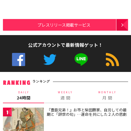
プレスリリース掲載サービス
公式アカウントで最新情報ゲット！
ランキング
RANKING
DAILY
WEEKLY
MONTHLY
24時間
週 間
月 間
『豊臣兄弟！』お市と柴田勝家、自刃しての最
1
期と「辞世の句」…運命を共にした２人の悲劇