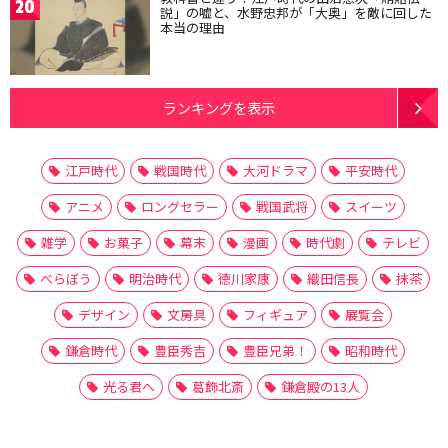
20
説」の嘘と、水野忠邦が「大奥」を敵に回した
本当の理由
ランキングを表示
江戸時代
戦国時代
大河ドラマ
平安時代
アニメ
ロングセラー
戦国武将
スイーツ
雑学
お菓子
幕末
漫画
時代劇
テレビ
べらぼう
明治時代
徳川家康
織田信長
抹茶
デザイン
文房具
フィギュア
展覧会
鎌倉時代
豊臣秀吉
豊臣兄弟！
昭和時代
光る君へ
葛飾北斎
鎌倉殿の13人