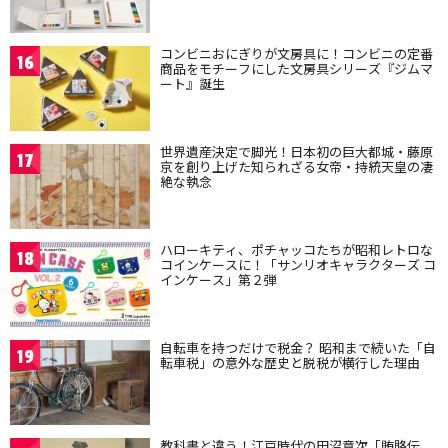
コンビニおにぎりが文房具に！コンビニの定番
16
商品をモチーフにした文房具シリーズ『ジムマ
ート』誕生
世界遺産決定で脚光！日本初の巨大都城・藤原
17
京を創り上げた知られざる女帝・持統天皇の凄
絶な執念
ハローキティ、ポチャッコたちが昭和レトロな
18
コインケースに！「サンリオキャラクターズ コ
インケース」第２弾
自転車を持つだけで税金？ 昭和まで続いた「自
19
転車税」の意外な歴史と脱税が横行した理由
教科書と違う！江戸時代の田沼意次「賄賂伝