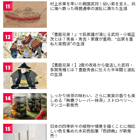
村上水軍を率いた戦国武将！幼い弟を支え、共
11
に海へ散った得居通幸の波乱に満ちた生涯
『豊臣兄弟！』で萩原護が演じる武将・小堀正
12
次とは？秀長・秀吉・家康が重用、“出家を重
ねた実務派”の生涯
【豊臣兄弟！】2度の改易から復活した武将・
13
多賀秀種とは？豊臣秀長に仕えた半年間と波乱
の生涯
しっかり抹茶の味わい、さらに果実の香りも楽
14
しめる「無糖フレーバー抹茶」ストロベリー、
マンゴー新発売
日本の四季折々の植物や情景を描くことに相応
15
しい色を集めた水彩色鉛筆『色辞典』が新発
売！