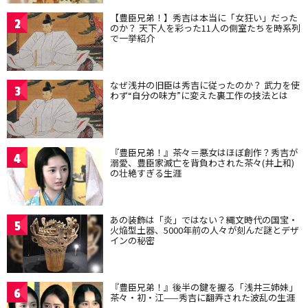
【豊臣兄弟！】秀吉は本当に「女狂い」だった
2
のか？ 天下人を彩った11人の側室たちを時系列
で一挙紹介
なぜ浅井の旧臣は秀吉に従ったのか？ 武力を使
3
わず“自分の味方”に変えた裏工作の技法とは
『豊臣兄弟！』茶々＝悪女はほぼ創作？秀吉が
4
溺愛、豊臣家滅亡を背負わされた茶々(井上和)
の壮絶すぎる生涯
あの装飾は「炎」ではない？縄文時代の国宝・
5
火焔型土器、5000年前の人々が刻んだ謎とデザ
インの秘密
『豊臣兄弟！』後半の鍵を握る「浅井三姉妹」
6
茶々・初・江——秀吉に翻弄された波乱の生涯