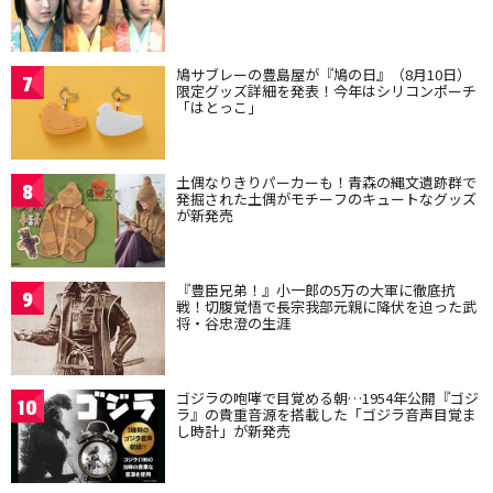
鳩サブレーの豊島屋が『鳩の日』（8月10日）
7
限定グッズ詳細を発表！今年はシリコンポーチ
「はとっこ」
土偶なりきりパーカーも！青森の縄文遺跡群で
8
発掘された土偶がモチーフのキュートなグッズ
が新発売
『豊臣兄弟！』小一郎の5万の大軍に徹底抗
9
戦！切腹覚悟で長宗我部元親に降伏を迫った武
将・谷忠澄の生涯
ゴジラの咆哮で目覚める朝…1954年公開『ゴジ
10
ラ』の貴重音源を搭載した「ゴジラ音声目覚ま
し時計」が新発売