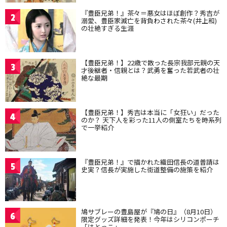
『豊臣兄弟！』茶々＝悪女はほぼ創作？秀吉が
2
溺愛、豊臣家滅亡を背負わされた茶々(井上和)
の壮絶すぎる生涯
【豊臣兄弟！】22歳で散った長宗我部元親の天
3
才後継者・信親とは？武勇を奮った若武者の壮
絶な最期
【豊臣兄弟！】秀吉は本当に「女狂い」だった
4
のか？ 天下人を彩った11人の側室たちを時系列
で一挙紹介
『豊臣兄弟！』で描かれた織田信長の道普請は
5
史実？信長が実施した街道整備の施策を紹介
鳩サブレーの豊島屋が『鳩の日』（8月10日）
6
限定グッズ詳細を発表！今年はシリコンポーチ
「はとっこ」