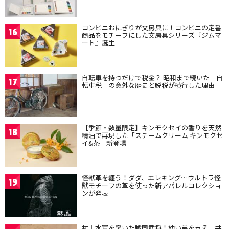
コンビニおにぎりが文房具に！コンビニの定番
16
商品をモチーフにした文房具シリーズ『ジムマ
ート』誕生
自転車を持つだけで税金？ 昭和まで続いた「自
17
転車税」の意外な歴史と脱税が横行した理由
【季節・数量限定】キンモクセイの香りを天然
18
精油で再現した「スチームクリーム キンモクセ
イ&茶」新登場
怪獣革を纏う！ダダ、エレキング…ウルトラ怪
19
獣モチーフの革を使った新アパレルコレクショ
ンが発表
村上水軍を率いた戦国武将！幼い弟を支え、共