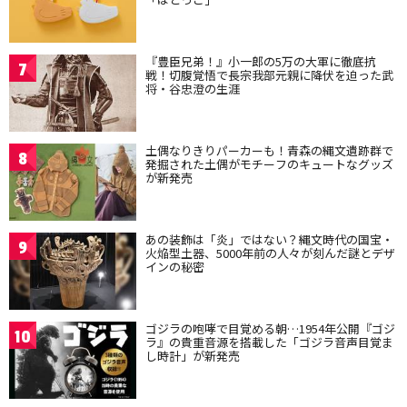
『豊臣兄弟！』小一郎の5万の大軍に徹底抗
7
戦！切腹覚悟で長宗我部元親に降伏を迫った武
将・谷忠澄の生涯
土偶なりきりパーカーも！青森の縄文遺跡群で
8
発掘された土偶がモチーフのキュートなグッズ
が新発売
あの装飾は「炎」ではない？縄文時代の国宝・
9
火焔型土器、5000年前の人々が刻んだ謎とデザ
インの秘密
ゴジラの咆哮で目覚める朝…1954年公開『ゴジ
10
ラ』の貴重音源を搭載した「ゴジラ音声目覚ま
し時計」が新発売