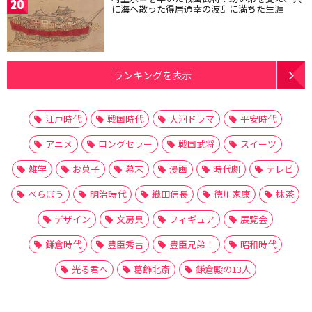
20
に海へ散った得居通幸の波乱に満ちた生涯
ランキングを表示
江戸時代
戦国時代
大河ドラマ
平安時代
アニメ
ロングセラー
戦国武将
スイーツ
雑学
お菓子
幕末
漫画
時代劇
テレビ
べらぼう
明治時代
織田信長
徳川家康
抹茶
デザイン
文房具
フィギュア
展覧会
鎌倉時代
豊臣秀吉
豊臣兄弟！
昭和時代
光る君へ
葛飾北斎
鎌倉殿の13人