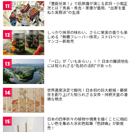
『豊臣兄弟！』で萩原護が演じる武将・小堀正
11
次とは？秀長・秀吉・家康が重用、“出家を重
ねた実務派”の生涯
しっかり抹茶の味わい、さらに果実の香りも楽
12
しめる「無糖フレーバー抹茶」ストロベリー、
マンゴー新発売
「一口」が「いもあらい」！？ 日本の難読地名
13
には知られざる“名前の法則”があった
世界遺産決定で脚光！日本初の巨大都城・藤原
14
京を創り上げた知られざる女帝・持統天皇の凄
絶な執念
日本の四季折々の植物や情景を描くことに相応
15
しい色を集めた水彩色鉛筆『色辞典』が新発
売！