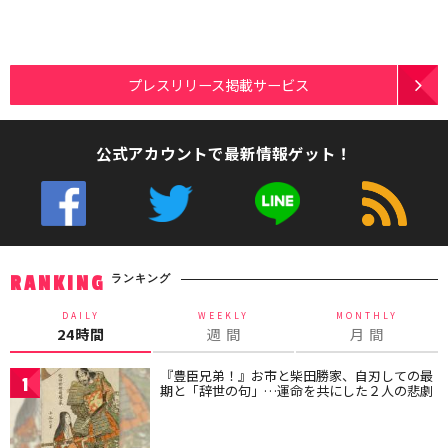
プレスリリース掲載サービス
公式アカウントで最新情報ゲット！
ランキング
RANKING
DAILY
WEEKLY
MONTHLY
24時間
週 間
月 間
『豊臣兄弟！』お市と柴田勝家、自刃しての最
1
期と「辞世の句」…運命を共にした２人の悲劇