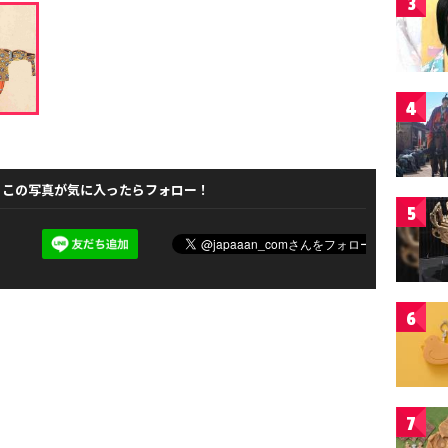
3
4
この写真が気に入ったらフォロー！
5
6
7