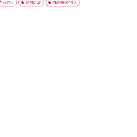
光る君へ
葛飾北斎
鎌倉殿の13人