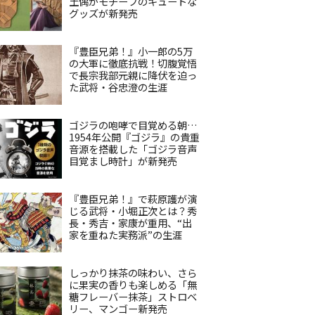
土偶がモチーフのキュートな
グッズが新発売
『豊臣兄弟！』小一郎の5万
の大軍に徹底抗戦！切腹覚悟
で長宗我部元親に降伏を迫っ
た武将・谷忠澄の生涯
ゴジラの咆哮で目覚める朝…
1954年公開『ゴジラ』の貴重
音源を搭載した「ゴジラ音声
目覚まし時計」が新発売
『豊臣兄弟！』で萩原護が演
じる武将・小堀正次とは？秀
長・秀吉・家康が重用、“出
家を重ねた実務派”の生涯
しっかり抹茶の味わい、さら
に果実の香りも楽しめる「無
糖フレーバー抹茶」ストロベ
リー、マンゴー新発売