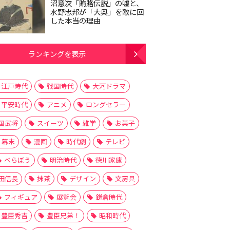
沼意次「賄賂伝説」の嘘と、
水野忠邦が「大奥」を敵に回
した本当の理由
ランキングを表示
江戸時代
戦国時代
大河ドラマ
平安時代
アニメ
ロングセラー
国武将
スイーツ
雑学
お菓子
幕末
漫画
時代劇
テレビ
べらぼう
明治時代
徳川家康
田信長
抹茶
デザイン
文房具
フィギュア
展覧会
鎌倉時代
豊臣秀吉
豊臣兄弟！
昭和時代