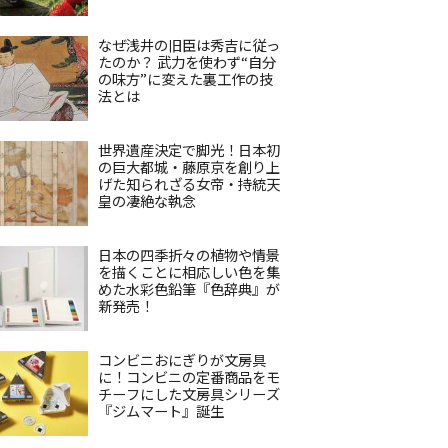
なぜ浅井の旧臣は秀吉に従っ
たのか？ 武力を使わず“自分
の味方”に変えた裏工作の技
法とは
世界遺産決定で脚光！日本初
の巨大都城・藤原京を創り上
げた知られざる女帝・持統天
皇の凄絶な執念
日本の四季折々の植物や情景
を描くことに相応しい色を集
めた水彩色鉛筆『色辞典』が
新発売！
コンビニおにぎりが文房具
に！コンビニの定番商品をモ
チーフにした文房具シリーズ
『ジムマート』誕生