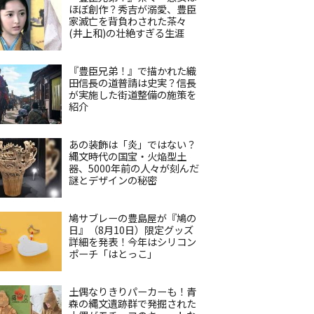
ほぼ創作？秀吉が溺愛、豊臣
家滅亡を背負わされた茶々
(井上和)の壮絶すぎる生涯
『豊臣兄弟！』で描かれた織
田信長の道普請は史実？信長
が実施した街道整備の施策を
紹介
あの装飾は「炎」ではない？
縄文時代の国宝・火焔型土
器、5000年前の人々が刻んだ
謎とデザインの秘密
鳩サブレーの豊島屋が『鳩の
日』（8月10日）限定グッズ
詳細を発表！今年はシリコン
ポーチ「はとっこ」
土偶なりきりパーカーも！青
森の縄文遺跡群で発掘された