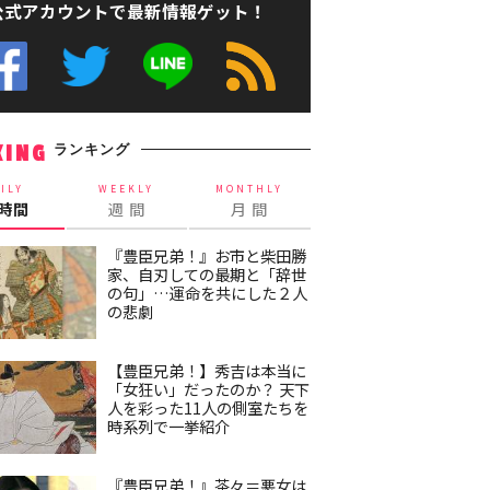
公式アカウントで最新情報ゲット！
ランキング
KING
ILY
WEEKLY
MONTHLY
4時間
週 間
月 間
『豊臣兄弟！』お市と柴田勝
家、自刃しての最期と「辞世
の句」…運命を共にした２人
の悲劇
【豊臣兄弟！】秀吉は本当に
「女狂い」だったのか？ 天下
人を彩った11人の側室たちを
時系列で一挙紹介
『豊臣兄弟！』茶々＝悪女は