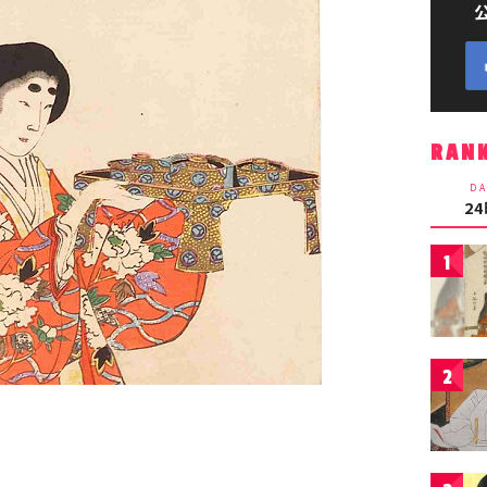
RAN
DA
2
1
2