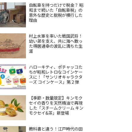
自転車を持つだけで税金？ 昭
和まで続いた「自転車税」の
意外な歴史と脱税が横行した
理由
村上水軍を率いた戦国武将！
幼い弟を支え、共に海へ散っ
た得居通幸の波乱に満ちた生
涯
ハローキティ、ポチャッコた
ちが昭和レトロなコインケー
スに！「サンリオキャラクタ
ーズ コインケース」第２弾
【季節・数量限定】キンモク
セイの香りを天然精油で再現
した「スチームクリーム キン
モクセイ&茶」新登場
教科書と違う！江戸時代の田