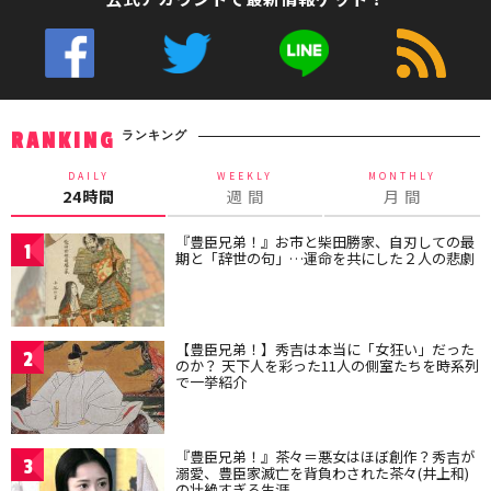
ランキング
RANKING
DAILY
WEEKLY
MONTHLY
24時間
週 間
月 間
『豊臣兄弟！』お市と柴田勝家、自刃しての最
1
期と「辞世の句」…運命を共にした２人の悲劇
【豊臣兄弟！】秀吉は本当に「女狂い」だった
2
のか？ 天下人を彩った11人の側室たちを時系列
で一挙紹介
『豊臣兄弟！』茶々＝悪女はほぼ創作？秀吉が
3
溺愛、豊臣家滅亡を背負わされた茶々(井上和)
の壮絶すぎる生涯