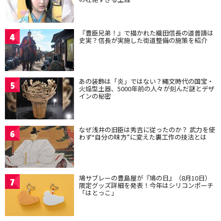
『豊臣兄弟！』で描かれた織田信長の道普請は
4
史実？信長が実施した街道整備の施策を紹介
あの装飾は「炎」ではない？縄文時代の国宝・
5
火焔型土器、5000年前の人々が刻んだ謎とデザ
インの秘密
なぜ浅井の旧臣は秀吉に従ったのか？ 武力を使
6
わず“自分の味方”に変えた裏工作の技法とは
鳩サブレーの豊島屋が『鳩の日』（8月10日）
7
限定グッズ詳細を発表！今年はシリコンポーチ
「はとっこ」