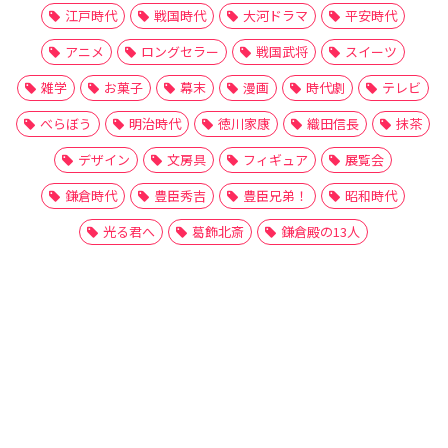
江戸時代
戦国時代
大河ドラマ
平安時代
アニメ
ロングセラー
戦国武将
スイーツ
雑学
お菓子
幕末
漫画
時代劇
テレビ
べらぼう
明治時代
徳川家康
織田信長
抹茶
デザイン
文房具
フィギュア
展覧会
鎌倉時代
豊臣秀吉
豊臣兄弟！
昭和時代
光る君へ
葛飾北斎
鎌倉殿の13人