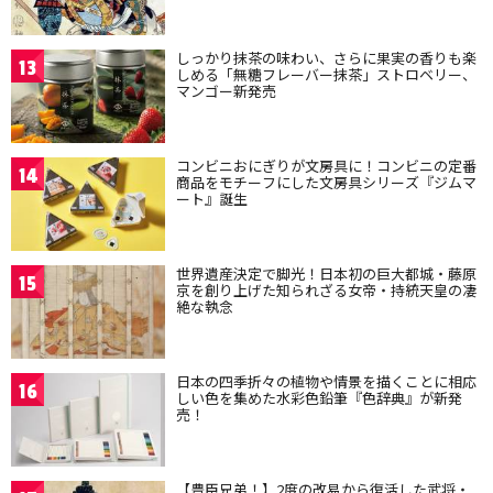
しっかり抹茶の味わい、さらに果実の香りも楽
13
しめる「無糖フレーバー抹茶」ストロベリー、
マンゴー新発売
コンビニおにぎりが文房具に！コンビニの定番
14
商品をモチーフにした文房具シリーズ『ジムマ
ート』誕生
世界遺産決定で脚光！日本初の巨大都城・藤原
15
京を創り上げた知られざる女帝・持統天皇の凄
絶な執念
日本の四季折々の植物や情景を描くことに相応
16
しい色を集めた水彩色鉛筆『色辞典』が新発
売！
【豊臣兄弟！】2度の改易から復活した武将・