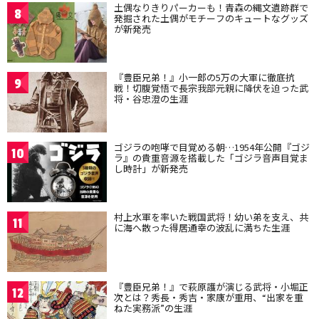
土偶なりきりパーカーも！青森の縄文遺跡群で
8
発掘された土偶がモチーフのキュートなグッズ
が新発売
『豊臣兄弟！』小一郎の5万の大軍に徹底抗
9
戦！切腹覚悟で長宗我部元親に降伏を迫った武
将・谷忠澄の生涯
ゴジラの咆哮で目覚める朝…1954年公開『ゴジ
10
ラ』の貴重音源を搭載した「ゴジラ音声目覚ま
し時計」が新発売
村上水軍を率いた戦国武将！幼い弟を支え、共
11
に海へ散った得居通幸の波乱に満ちた生涯
『豊臣兄弟！』で萩原護が演じる武将・小堀正
12
次とは？秀長・秀吉・家康が重用、“出家を重
ねた実務派”の生涯