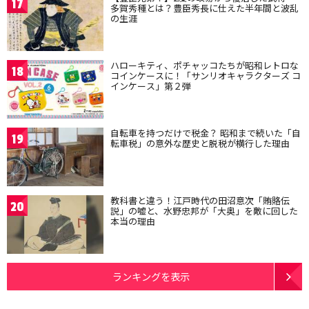
17
多賀秀種とは？豊臣秀長に仕えた半年間と波乱
の生涯
ハローキティ、ポチャッコたちが昭和レトロな
18
コインケースに！「サンリオキャラクターズ コ
インケース」第２弾
自転車を持つだけで税金？ 昭和まで続いた「自
19
転車税」の意外な歴史と脱税が横行した理由
教科書と違う！江戸時代の田沼意次「賄賂伝
20
説」の嘘と、水野忠邦が「大奥」を敵に回した
本当の理由
ランキングを表示