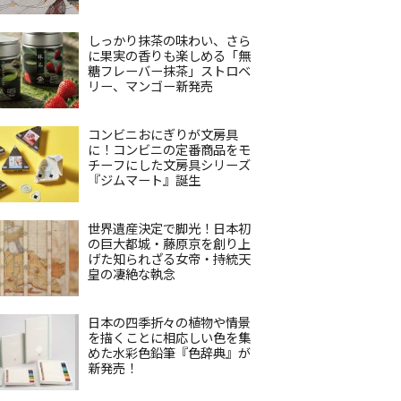
しっかり抹茶の味わい、さら
に果実の香りも楽しめる「無
糖フレーバー抹茶」ストロベ
リー、マンゴー新発売
コンビニおにぎりが文房具
に！コンビニの定番商品をモ
チーフにした文房具シリーズ
『ジムマート』誕生
世界遺産決定で脚光！日本初
の巨大都城・藤原京を創り上
げた知られざる女帝・持統天
皇の凄絶な執念
日本の四季折々の植物や情景
を描くことに相応しい色を集
めた水彩色鉛筆『色辞典』が
新発売！