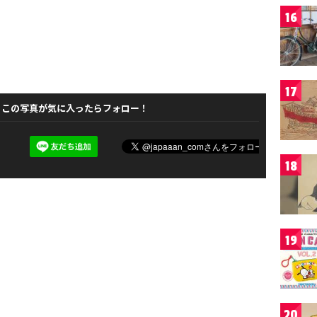
16
17
この写真が気に入ったらフォロー！
18
19
20