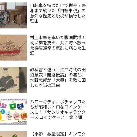
自転車を持つだけで税金？ 昭
和まで続いた「自転車税」の
意外な歴史と脱税が横行した
理由
村上水軍を率いた戦国武将！
幼い弟を支え、共に海へ散っ
た得居通幸の波乱に満ちた生
涯
教科書と違う！江戸時代の田
沼意次「賄賂伝説」の嘘と、
水野忠邦が「大奥」を敵に回
した本当の理由
ハローキティ、ポチャッコた
ちが昭和レトロなコインケー
スに！「サンリオキャラクタ
ーズ コインケース」第２弾
【季節・数量限定】キンモク