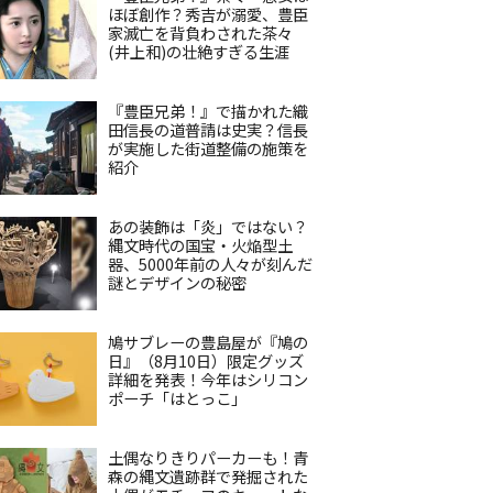
ほぼ創作？秀吉が溺愛、豊臣
家滅亡を背負わされた茶々
(井上和)の壮絶すぎる生涯
『豊臣兄弟！』で描かれた織
田信長の道普請は史実？信長
が実施した街道整備の施策を
紹介
あの装飾は「炎」ではない？
縄文時代の国宝・火焔型土
器、5000年前の人々が刻んだ
謎とデザインの秘密
鳩サブレーの豊島屋が『鳩の
日』（8月10日）限定グッズ
詳細を発表！今年はシリコン
ポーチ「はとっこ」
土偶なりきりパーカーも！青
森の縄文遺跡群で発掘された