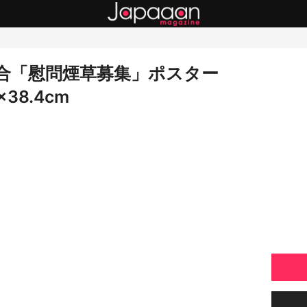
合「慰問煙草募集」ポスター
×38.4cm