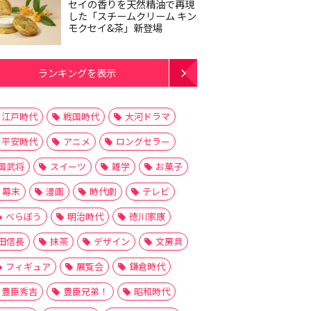
セイの香りを天然精油で再現
した「スチームクリーム キン
モクセイ&茶」新登場
ランキングを表示
江戸時代
戦国時代
大河ドラマ
平安時代
アニメ
ロングセラー
国武将
スイーツ
雑学
お菓子
幕末
漫画
時代劇
テレビ
べらぼう
明治時代
徳川家康
田信長
抹茶
デザイン
文房具
フィギュア
展覧会
鎌倉時代
豊臣秀吉
豊臣兄弟！
昭和時代