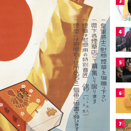
3
4
5
6
7