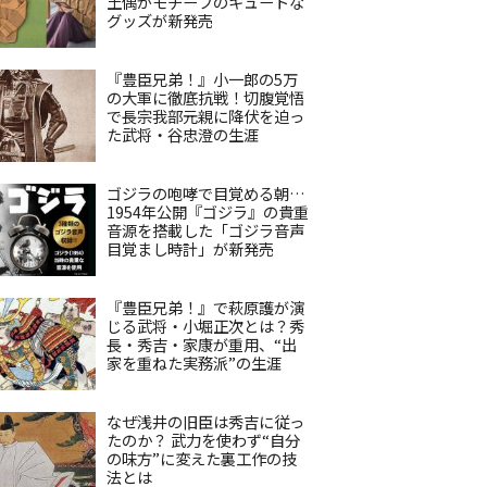
土偶がモチーフのキュートな
グッズが新発売
『豊臣兄弟！』小一郎の5万
の大軍に徹底抗戦！切腹覚悟
で長宗我部元親に降伏を迫っ
た武将・谷忠澄の生涯
ゴジラの咆哮で目覚める朝…
1954年公開『ゴジラ』の貴重
音源を搭載した「ゴジラ音声
目覚まし時計」が新発売
『豊臣兄弟！』で萩原護が演
じる武将・小堀正次とは？秀
長・秀吉・家康が重用、“出
家を重ねた実務派”の生涯
なぜ浅井の旧臣は秀吉に従っ
たのか？ 武力を使わず“自分
の味方”に変えた裏工作の技
法とは