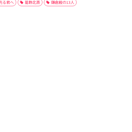
光る君へ
葛飾北斎
鎌倉殿の13人