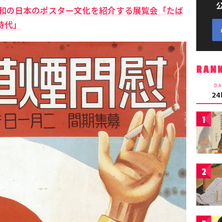
和の日本のポスター文化を紹介する展覧会「たば
時代」
RAN
DA
2
1
2