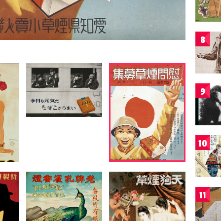
8
9
10
11