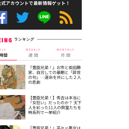
公式アカウントで最新情報ゲット！
ランキング
KING
ILY
WEEKLY
MONTHLY
4時間
週 間
月 間
『豊臣兄弟！』お市と柴田勝
家、自刃しての最期と「辞世
の句」…運命を共にした２人
の悲劇
【豊臣兄弟！】秀吉は本当に
「女狂い」だったのか？ 天下
人を彩った11人の側室たちを
時系列で一挙紹介
『豊臣兄弟！』茶々＝悪女は