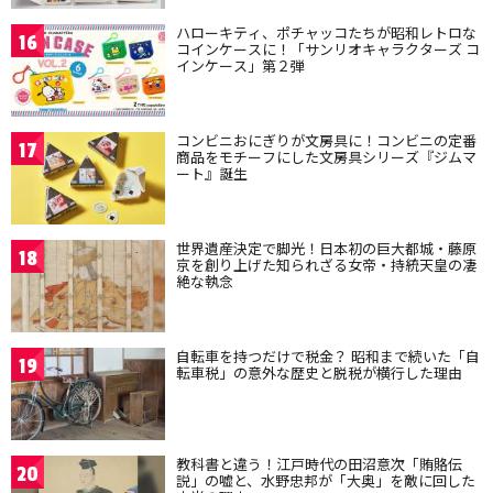
ハローキティ、ポチャッコたちが昭和レトロな
16
コインケースに！「サンリオキャラクターズ コ
インケース」第２弾
コンビニおにぎりが文房具に！コンビニの定番
17
商品をモチーフにした文房具シリーズ『ジムマ
ート』誕生
世界遺産決定で脚光！日本初の巨大都城・藤原
18
京を創り上げた知られざる女帝・持統天皇の凄
絶な執念
自転車を持つだけで税金？ 昭和まで続いた「自
19
転車税」の意外な歴史と脱税が横行した理由
教科書と違う！江戸時代の田沼意次「賄賂伝
20
説」の嘘と、水野忠邦が「大奥」を敵に回した