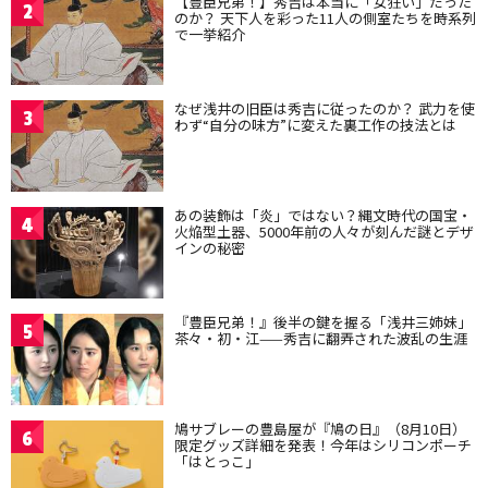
【豊臣兄弟！】秀吉は本当に「女狂い」だった
2
のか？ 天下人を彩った11人の側室たちを時系列
で一挙紹介
なぜ浅井の旧臣は秀吉に従ったのか？ 武力を使
3
わず“自分の味方”に変えた裏工作の技法とは
あの装飾は「炎」ではない？縄文時代の国宝・
4
火焔型土器、5000年前の人々が刻んだ謎とデザ
インの秘密
『豊臣兄弟！』後半の鍵を握る「浅井三姉妹」
5
茶々・初・江——秀吉に翻弄された波乱の生涯
鳩サブレーの豊島屋が『鳩の日』（8月10日）
6
限定グッズ詳細を発表！今年はシリコンポーチ
「はとっこ」