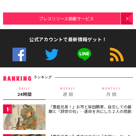
プレスリリース掲載サービス
公式アカウントで最新情報ゲット！
ランキング
RANKING
DAILY
WEEKLY
MONTHLY
24時間
週 間
月 間
『豊臣兄弟！』お市と柴田勝家、自刃しての最
1
期と「辞世の句」…運命を共にした２人の悲劇