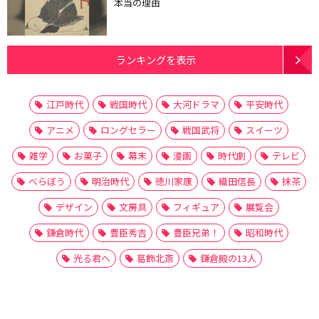
本当の理由
ランキングを表示
江戸時代
戦国時代
大河ドラマ
平安時代
アニメ
ロングセラー
戦国武将
スイーツ
雑学
お菓子
幕末
漫画
時代劇
テレビ
べらぼう
明治時代
徳川家康
織田信長
抹茶
デザイン
文房具
フィギュア
展覧会
鎌倉時代
豊臣秀吉
豊臣兄弟！
昭和時代
光る君へ
葛飾北斎
鎌倉殿の13人