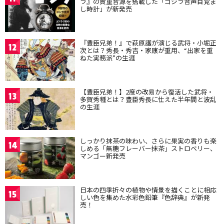
ラ』の貴重音源を搭載した「ゴジラ音声目覚ま
し時計」が新発売
『豊臣兄弟！』で萩原護が演じる武将・小堀正
12
次とは？秀長・秀吉・家康が重用、“出家を重
ねた実務派”の生涯
【豊臣兄弟！】2度の改易から復活した武将・
13
多賀秀種とは？豊臣秀長に仕えた半年間と波乱
の生涯
しっかり抹茶の味わい、さらに果実の香りも楽
14
しめる「無糖フレーバー抹茶」ストロベリー、
マンゴー新発売
日本の四季折々の植物や情景を描くことに相応
15
しい色を集めた水彩色鉛筆『色辞典』が新発
売！