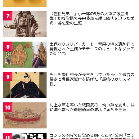
『豊臣兄弟！』小一郎の5万の大軍に徹底抗
7
戦！切腹覚悟で長宗我部元親に降伏を迫った武
将・谷忠澄の生涯
土偶なりきりパーカーも！青森の縄文遺跡群で
8
発掘された土偶がモチーフのキュートなグッズ
が新発売
もしも豊臣秀長が長生きしていたら…？秀吉の
9
暴走と豊臣家滅亡を防げた「最強のカリスマ
性」
村上水軍を率いた戦国武将！幼い弟を支え、共
10
に海へ散った得居通幸の波乱に満ちた生涯
ゴジラの咆哮で目覚める朝…1954年公開『ゴジ
11