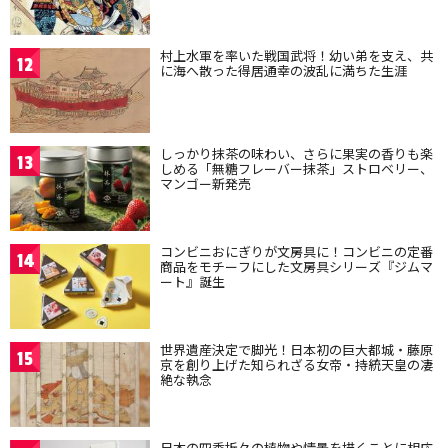
村上水軍を率いた戦国武将！幼い弟を支え、共
12
に海へ散った得居通幸の波乱に満ちた生涯
しっかり抹茶の味わい、さらに果実の香りも楽
13
しめる「無糖フレーバー抹茶」ストロベリー、
マンゴー新発売
コンビニおにぎりが文房具に！コンビニの定番
14
商品をモチーフにした文房具シリーズ『ジムマ
ート』誕生
世界遺産決定で脚光！日本初の巨大都城・藤原
15
京を創り上げた知られざる女帝・持統天皇の凄
絶な執念
日本の四季折々の植物や情景を描くことに相応