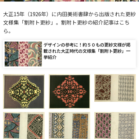
大正15年（1926年）に内田美術書肆から出版された更紗
文様集「割附ト更紗」。割附ト更紗の紹介記事はこち
ら。
デザインの参考に！約５０もの更紗文様が掲
載された大正時代の文様集「割附ト更紗」一
挙紹介