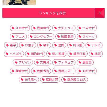
ランキングを表示
江戸時代
戦国時代
大河ドラマ
平安時代
アニメ
ロングセラー
戦国武将
スイーツ
雑学
お菓子
幕末
漫画
時代劇
テレビ
べらぼう
明治時代
徳川家康
織田信長
抹茶
デザイン
文房具
フィギュア
展覧会
鎌倉時代
豊臣秀吉
豊臣兄弟！
昭和時代
光る君へ
葛飾北斎
鎌倉殿の13人