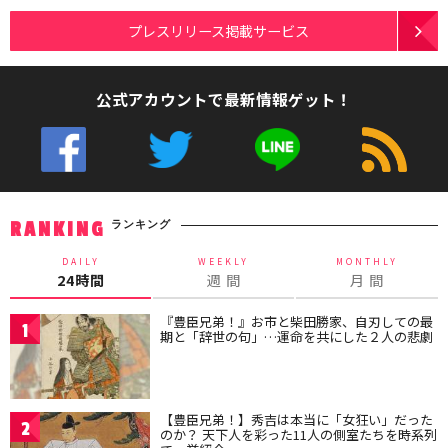
プレスリリース掲載サービス
公式アカウントで最新情報ゲット！
ランキング
RANKING
DAILY
WEEKLY
MONTHLY
24時間
週 間
月 間
『豊臣兄弟！』お市と柴田勝家、自刃しての最
1
期と「辞世の句」…運命を共にした２人の悲劇
【豊臣兄弟！】秀吉は本当に「女狂い」だった
2
のか？ 天下人を彩った11人の側室たちを時系列