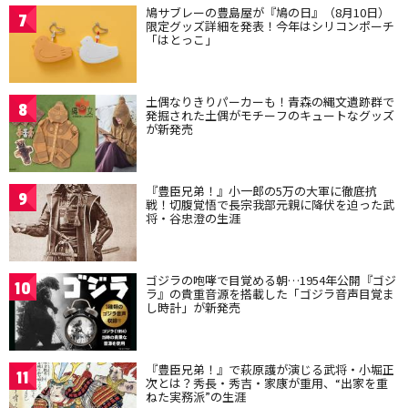
鳩サブレーの豊島屋が『鳩の日』（8月10日）
7
限定グッズ詳細を発表！今年はシリコンポーチ
「はとっこ」
土偶なりきりパーカーも！青森の縄文遺跡群で
8
発掘された土偶がモチーフのキュートなグッズ
が新発売
『豊臣兄弟！』小一郎の5万の大軍に徹底抗
9
戦！切腹覚悟で長宗我部元親に降伏を迫った武
将・谷忠澄の生涯
ゴジラの咆哮で目覚める朝…1954年公開『ゴジ
10
ラ』の貴重音源を搭載した「ゴジラ音声目覚ま
し時計」が新発売
『豊臣兄弟！』で萩原護が演じる武将・小堀正
11
次とは？秀長・秀吉・家康が重用、“出家を重
ねた実務派”の生涯