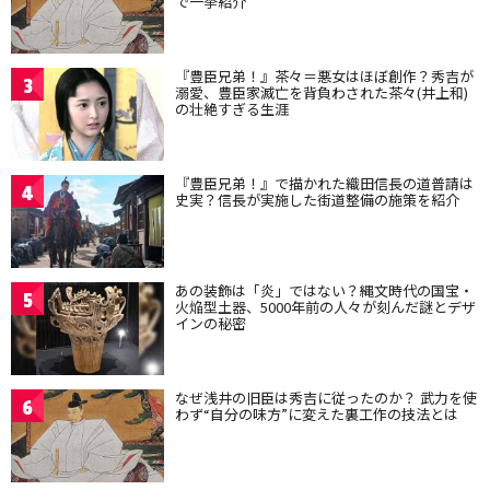
で一挙紹介
『豊臣兄弟！』茶々＝悪女はほぼ創作？秀吉が
3
溺愛、豊臣家滅亡を背負わされた茶々(井上和)
の壮絶すぎる生涯
『豊臣兄弟！』で描かれた織田信長の道普請は
4
史実？信長が実施した街道整備の施策を紹介
あの装飾は「炎」ではない？縄文時代の国宝・
5
火焔型土器、5000年前の人々が刻んだ謎とデザ
インの秘密
なぜ浅井の旧臣は秀吉に従ったのか？ 武力を使
6
わず“自分の味方”に変えた裏工作の技法とは