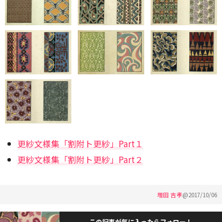
更紗文様集「割附ト更紗」Part１
更紗文様集「割附ト更紗」Part２
増田 吉孝
@
2017/10/06
この記事が気に入ったらフォロー！