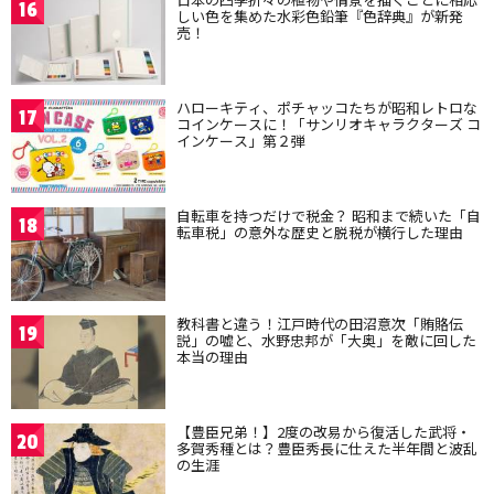
16
しい色を集めた水彩色鉛筆『色辞典』が新発
売！
ハローキティ、ポチャッコたちが昭和レトロな
17
コインケースに！「サンリオキャラクターズ コ
インケース」第２弾
自転車を持つだけで税金？ 昭和まで続いた「自
18
転車税」の意外な歴史と脱税が横行した理由
教科書と違う！江戸時代の田沼意次「賄賂伝
19
説」の嘘と、水野忠邦が「大奥」を敵に回した
本当の理由
【豊臣兄弟！】2度の改易から復活した武将・
20
多賀秀種とは？豊臣秀長に仕えた半年間と波乱
の生涯